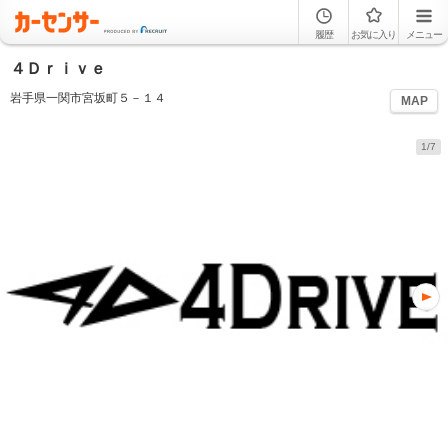
履歴
お気に入り
メニュー
４Ｄｒｉｖｅ
岩手県一関市宮坂町５－１４
MAP
1/7