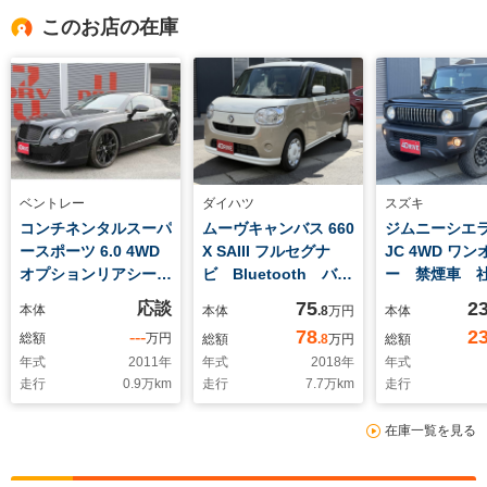
このお店の在庫
ベントレー
ダイハツ
スズキ
コンチネンタルスーパ
ムーヴキャンバス 660
ジムニーシエラ 
ースポーツ 6.0 4WD
X SAIII フルセグナ
JC 4WD ワ
オプションリアシー
ビ Bluetooth バッ
ー 禁煙車 社
ト オレンジ内装 禁
クカメラ ETC 25
アルミ HKS
75
2
応談
本体
本体
.8
万円
本体
煙車 車庫保管 バッ
年製スタッドレス車載
応マフラー 
78
2
---
総額
万円
総額
.8
万円
総額
クカメラ 6.0 正規
ミ有り 社外
年式
2011
年
年式
2018
年
年式
ディーラー車
オーディオ
走行
0.9
万km
走行
7.7
万km
走行
在庫一覧を見る