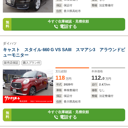
保証
保証付
整備
法定整備付
住所
香川県高松市
今すぐ在庫確認・見積依頼
無
電話する
料
ダイハツ
キャスト スタイル 660 G VS SAIII スマアシ3 アラウンドビ
ューモニター
販売店保証
購入プラン付
支払総額
本体価格
118
112.
0
万円
万円
年式
2020
年
走行
2.4
万km
車検
車検整備付
修復
なし
保証
保証付
整備
法定整備付
住所
香川県高松市
今すぐ在庫確認・見積依頼
無
電話する
料