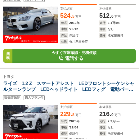
アルミ 各ドアイージークローザー付 記録簿付
支払総額
本体価格
524.
512.
5
0
万円
万円
年式
2013
年
走行
3.1
万km
車検
'26/12
修復
なし
保証
保証付
整備
法定整備付
住所
香川県高松市
今すぐ在庫確認・見積依頼
無
電話する
料
トヨタ
ライズ 1.2 Z スマートアシスト LEDフロントシーケンシャ
ルターンランプ LEDヘッドライト LEDフォグ 電動パーキ
ング アイドリングストップ 社外ナビ Fドラレコ ETC
販売店保証
購入プラン付
シートヒーター 純正17アルミホイール
支払総額
本体価格
229.
216.
8
0
万円
万円
年式
2025
年
走行
2.3
万km
車検
'27/04
修復
なし
保証
保証付
整備
法定整備付