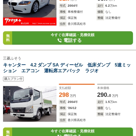
年式
2004
年
走行
6.2
万km
車検
車検整備付
修復
なし
保証
保証無
整備
法定整備付
住所
香川県高松市
今すぐ在庫確認・見積依頼
無
電話する
料
三菱ふそう
キャンター 4.2 ダンプ SA ディーゼル 低床ダンプ 5速ミッ
ション エアコン 運転席エアバック ラジオ
購入プラン付
支払総額
本体価格
298
290.
0
万円
万円
年式
2004
年
走行
1.5
万km
車検
'26/12
修復
なし
保証
保証無
整備
法定整備付
住所
香川県高松市
今すぐ在庫確認・見積依頼
無