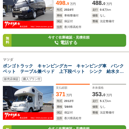
498.
488.
9
0
万円
万円
年式
2024
年
走行
0.6
万km
車検
車検整備付
修復
なし
保証
保証付
整備
法定整備付
住所
香川県高松市
今すぐ在庫確認・見積依頼
無
電話する
料
マツダ
ボンゴトラック キャンピングカー キャンピング車 バンク
ベット テーブル兼ベッド 上下段ベット シンク 給水タン
ク 冷蔵庫 ルーフベント 外部電源 カーテン メインドア
販売店保証
購入プラン付
網戸 社外ナビ 社外キーレス サブバッテリー2個 ETC ド
ラレコ
支払総額
本体価格
371
353.
0
万円
万円
年式
2012
年
走行
5.1
万km
車検
'28/05
修復
なし
保証
保証付
整備
法定整備付
住所
香川県高松市
今すぐ在庫確認・見積依頼