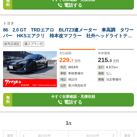
無
電話する
料
トヨタ
86 2.0 GT TRDエアロ BLITZ3連メーター 車高調 タワー
バー HKSエアクリ 柿本改マフラー 社外ヘッドライトテー
ルランプ 外ボンネット 外ウィング 外18インチアルミ 純
販売店保証
購入プラン付
正ナビ 地デジ バックモニター
支払総額
本体価格
229.
215.
7
0
万円
万円
年式
2013
年
走行
4.3
万km
車検
車検整備付
修復
なし
保証
保証付
整備
法定整備付
住所
香川県高松市
今すぐ在庫確認・見積依頼
無
電話する
料
1
/1
最初
前の30件
次の30件
最後