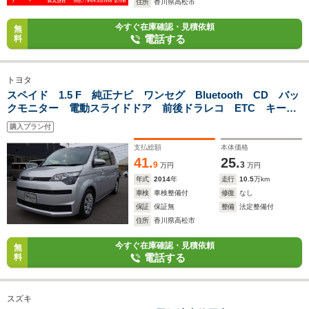
住所
香川県高松市
今すぐ在庫確認・見積依頼
無
電話する
料
トヨタ
スペイド 1.5 F 純正ナビ ワンセグ Bluetooth CD バッ
クモニター 電動スライドドア 前後ドラレコ ETC キーレ
ス ウィンカードアミラー Wエアバック AUTOライト
購入プラン付
支払総額
本体価格
41.
25.
9
3
万円
万円
年式
2014
年
走行
10.5
万km
車検
車検整備付
修復
なし
保証
保証無
整備
法定整備付
住所
香川県高松市
今すぐ在庫確認・見積依頼
無
電話する
料
スズキ