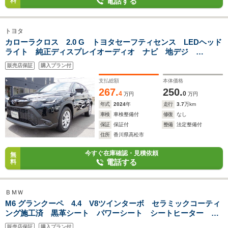
電話する
料
トヨタ
カローラクロス 2.0 G トヨタセーフティセンス LEDヘッド
ライト 純正ディスプレイオーディオ ナビ 地デジ
Bluetoothオーディオ USB バックカメラ ETC エンジン
販売店保証
購入プラン付
プッシュスタート クルーズコントロール
支払総額
本体価格
267.
250.
4
0
万円
万円
年式
2024
年
走行
3.7
万km
車検
車検整備付
修復
なし
保証
保証付
整備
法定整備付
住所
香川県高松市
今すぐ在庫確認・見積依頼
無
電話する
料
ＢＭＷ
M6 グランクーペ 4.4 V8ツインターボ セラミックコーティ
ング施工済 黒革シート パワーシート シートヒーター カ
ーボンルーフ 純正ナビ ETC スマートキー 純正20インチ
販売店保証
購入プラン付