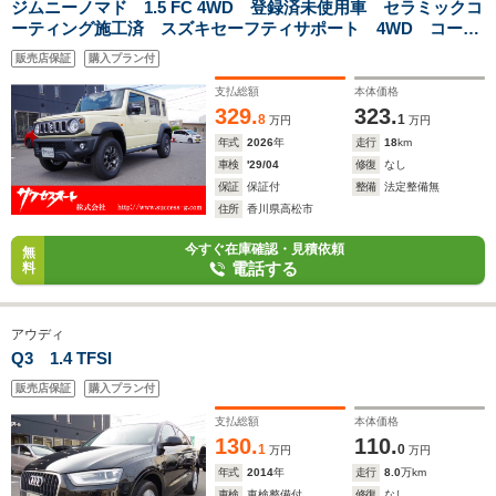
ジムニーノマド 1.5 FC 4WD 登録済未使用車 セラミックコ
ーティング施工済 スズキセーフティサポート 4WD コーナ
ーセンサー アイドリングストップ スマートキー LEDヘッ
販売店保証
購入プラン付
ドライト ETC シートヒーター 純正15アルミ
支払総額
本体価格
329.
323.
8
1
万円
万円
年式
2026
年
走行
18
km
車検
'29/04
修復
なし
保証
保証付
整備
法定整備無
住所
香川県高松市
今すぐ在庫確認・見積依頼
無
電話する
料
アウディ
Q3 1.4 TFSI
販売店保証
購入プラン付
支払総額
本体価格
130.
110.
1
0
万円
万円
年式
2014
年
走行
8.0
万km
車検
車検整備付
修復
なし