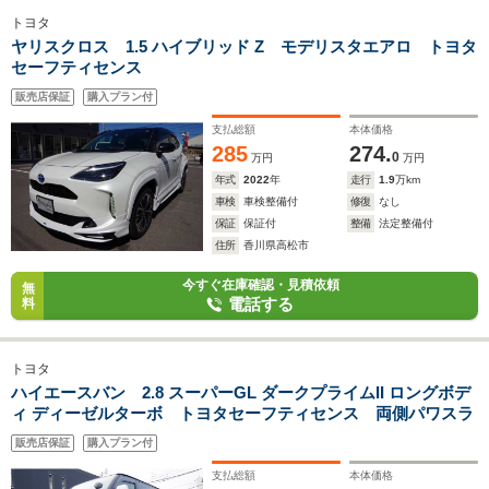
トヨタ
ヤリスクロス 1.5 ハイブリッド Z モデリスタエアロ トヨタ
セーフティセンス
販売店保証
購入プラン付
支払総額
本体価格
285
274.
0
万円
万円
年式
2022
年
走行
1.9
万km
車検
車検整備付
修復
なし
保証
保証付
整備
法定整備付
住所
香川県高松市
今すぐ在庫確認・見積依頼
無
電話する
料
トヨタ
ハイエースバン 2.8 スーパーGL ダークプライムII ロングボデ
ィ ディーゼルターボ トヨタセーフティセンス 両側パワスラ
販売店保証
購入プラン付
支払総額
本体価格