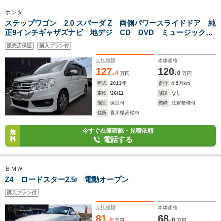
ホンダ
ステップワゴン 2.0 スパーダ Z 両側パワースライドドア 純
正9インチギャザズナビ 地デジ CD DVD ミュージックラ
ック USB SDカード バックカメラ ETC HID 8人乗
販売店保証
購入プラン付
り アクティブコーナリングライト 純正16アルミ
支払総額
本体価格
127.
120.
4
0
万円
万円
年式
2013
年
走行
4.9
万km
車検
'26/11
修復
なし
保証
保証付
整備
法定整備付
住所
香川県高松市
今すぐ在庫確認・見積依頼
無
電話する
料
ＢＭＷ
Z4 ロードスター2.5i 電動オープン
購入プラン付
支払総額
本体価格
81.
68.
9
0
万円
万円