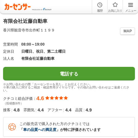
履歴
お気に入り
メニュー
有限会社近藤自動車
香川県観音寺市出作町１１９９
MAP
営業時間
08:00～19:00
定休日
日曜日、祝日、第二土曜日
法人名
有限会社近藤自動車
電話する
※お問い合わせの際「カーセンサーを見た」とお伝えください。
※車の購入に関するご相談・確認専用ダイヤルです。その他のお問い合わせはご遠慮くださ
い。
4.6
クチコミ総合評価：
（投稿数8件）
4.8
4.4
4.4
4.9
接客 :
雰囲気 :
アフター :
品質 :
この販売店で購入された方のクチコミでは
「
車の品質への満足度
」が特に評価されています