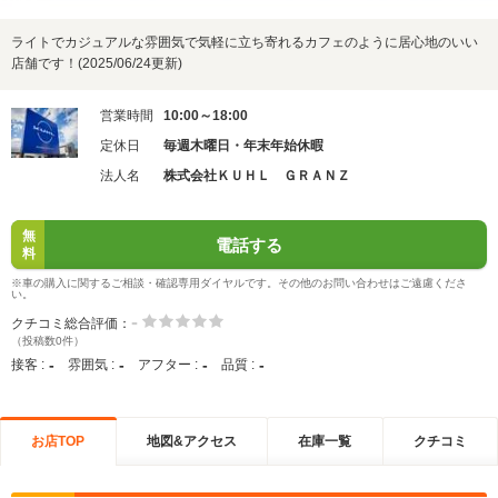
ライトでカジュアルな雰囲気で気軽に立ち寄れるカフェのように居心地のいい
店舗です！(2025/06/24更新)
営業時間
10:00～18:00
定休日
毎週木曜日・年末年始休暇
法人名
株式会社ＫＵＨＬ ＧＲＡＮＺ
無
電話する
料
※車の購入に関するご相談・確認専用ダイヤルです。その他のお問い合わせはご遠慮くださ
い。
-
クチコミ総合評価：
（投稿数0件）
-
-
-
-
接客 :
雰囲気 :
アフター :
品質 :
お店TOP
地図&アクセス
在庫一覧
クチコミ