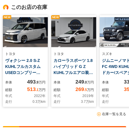
このお店の在庫
NEW
NEW
トヨタ
トヨタ
スズキ
ヴォクシー 2.0 S-Z
カローラスポーツ 1.8
ジムニーノマド 
KUHLフルカスタム
ハイブリッド G Z
FC 4WD KU
USEDコンプリー
KUHLフルエアロ装
ドカー/スペア
ト/BLITZ車高調装着
着 BLITZ車高調
ハーフカバー
493
249
3
本体
.9
万円
本体
.0
万円
本体
済み/VERZDDR01シ
VERZKCV04・19イン
ル/PORMID
513
269
3
総額
.1
万円
総額
.5
万円
総額
リーズ20インチAW/車
チアルミホイール オ
スプレイオー
年式
2022
年
年式
2019
年
年式
検対応KUHL4本出し
ートエアコン バック
オ/KENWOO
走行
0.3
万km
走行
3.7
万km
走行
マフラーTOYOTA純
カメラ ETC 純正デ
型ドライブレ
正10.5インチディスプ
ィスプレイオーディ
ー/ビルドインE
在庫一覧を見る
レイオーディオ
オ オートクルーズコ
ロアマット/禁
ETC カラーヘッドア
ントロール 電子パー
ップディスプレイ
キング