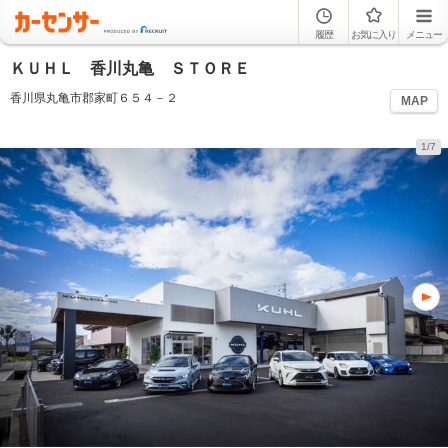
履歴
お気に入り
メニュー
ＫＵＨＬ 香川丸亀 ＳＴＯＲＥ
香川県丸亀市郡家町６５４－２
MAP
1/7