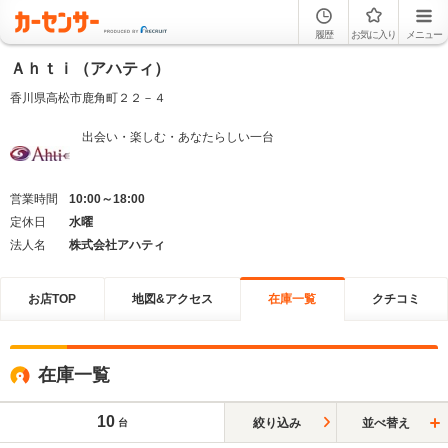
履歴
お気に入り
メニュー
Ａｈｔｉ（アハティ）
香川県高松市鹿角町２２－４
出会い・楽しむ・あなたらしい一台
営業時間
10:00～18:00
定休日
水曜
法人名
株式会社アハティ
お店TOP
地図&アクセス
在庫一覧
クチコミ
在庫一覧
10
絞り込み
並べ替え
台