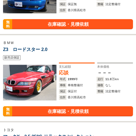
保証
保証無
整備
法定整備付
住所
香川県高松市
無
在庫確認・見積依頼
料
ＢＭＷ
Z3 ロードスター 2.0
販売店保証
支払総額
本体価格
応談
－－－
年式
1999
年
走行
11.0
万km
車検
車検整備付
修復
なし
保証
保証付
整備
法定整備付
住所
香川県高松市
無
在庫確認・見積依頼
料
トヨタ