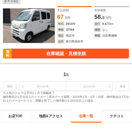
販売店保証
支払総額
本体価格
67
58.
0
万円
万円
年式
2013
年
走行
5.6
万km
車検
'27/03
修復
なし
保証
保証付
整備
法定整備無
住所
香川県高松市
無
在庫確認・見積依頼
料
1
/1
最初
前の30件
次の30件
最後
※人気のクルマは平均1ヶ月で掲載終了
物件数合計1万台以上のメーカー｜算出データ期間：2025年1月～3月｜内容：物件数合計1万台
以上のメーカーのうち、掲載が終了した物件数が1,000台以上の場合
お店TOP
地図&アクセス
在庫一覧
クチコミ