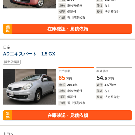
車検
車検整備無
修復
なし
保証
保証付
整備
法定整備付
住所
香川県高松市
無
在庫確認・見積依頼
料
日産
ADエキスパート 1.5 GX
販売店保証
支払総額
本体価格
65
54.
0
万円
万円
年式
2014
年
走行
4.6
万km
車検
車検整備付
修復
なし
保証
保証付
整備
法定整備付
住所
香川県高松市
無
在庫確認・見積依頼
料
トヨタ