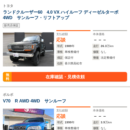
トヨタ
ランドクルーザー60 4.0 VX ハイルーフ ディーゼルターボ
4WD サンルーフ・リフトアップ
販売店保証
支払総額
本体価格
応談
－－－
年式
1989
年
走行
26.3
万km
車検
車検整備付
修復
なし
保証
保証付
整備
法定整備付
住所
香川県高松市
無
在庫確認・見積依頼
料
ボルボ
V70 R AWD 4WD サンルーフ
支払総額
本体価格
応談
－－－
年式
1999
年
走行
3.9
万km
車検
車検整備付
修復
なし