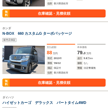
住所
香川県高松市
無
在庫確認・見積依頼
料
ホンダ
N-BOX 660 カスタムG ターボパッケージ
販売店保証
支払総額
本体価格
88
79.
0
万円
万円
年式
2013
年
走行
5.8
万km
車検
'26/12
修復
なし
保証
保証付
整備
法定整備無
住所
香川県高松市
無
在庫確認・見積依頼
料
ダイハツ
ハイゼットカーゴ デラックス パートタイム4WD