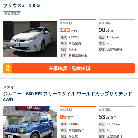
プリウスα 1.8 G
販売店保証
支払総額
本体価格
123
98.
0
万円
万円
年式
2012
年
走行
6.6
万km
車検
車検整備付
修復
なし
保証
保証付
整備
法定整備付
住所
香川県高松市
無
在庫確認・見積依頼
料
スズキ
ジムニー 660 FIS フリースタイル ワールドカップリミテッド
4WD
支払総額
本体価格
65
53.
5
万円
万円
年式
2003
年
走行
12.2
万km
車検
車検整備付
修復
なし
保証
保証無
整備
法定整備付