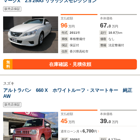
マークX 2.5 250G リラックスセレクション
販売店保証
支払総額
本体価格
96
67.
0
万円
万円
年式
2011
年
走行
10.0
万km
車検
車検整備付
修復
なし
保証
保証付
整備
法定整備付
住所
香川県高松市
無
在庫確認・見積依頼
料
スズキ
アルトラパン 660 X ホワイトルーフ・スマートキー 純正
AW
販売店保証
支払総額
本体価格
45
39.
0
万円
万円
6,700
通常ローン
月々
円
年式
2009
年
走行
6.1
万km