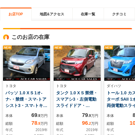
お店TOP
地図&アクセス
在庫一覧
クチコミ
このお店の在庫
NEW
NEW
NEW
トヨタ
トヨタ
ダイハツ
パッソ 1.0 X S 1オ-
タンク 1.0 X S 禁煙・
トール 1.0 
ナ-・禁煙・スマ-トア
スマアシ3・左側電動
ターボ SAII 1
シスト3・スマ-トキ-&
スライドドア・
両側電動スラ
プッシュスタ-ト・
Bluetooth付ナビ・バ
ア・スマアシII
69
79
本体
.9
万円
本体
.9
万円
本体
Bluetooth付純正ナ
ックカメラ・ETC・ス
キ-プアシスト
78
96
1
総額
.9
万円
総額
.2
万円
総額
ビ・バックカメラ・
マ-トキ-&プッシュス
煙・Bluetoo
年式
2019
年
年式
2019
年
年式
ETC・コ-ナ-セン
タ-ト・フロント左右
ビ・Bカメラ・