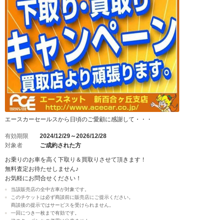
エースカーセールスから日頃のご愛顧に感謝して・・・
有効期限
2024/12/29～2026/12/28
対象者
ご成約された方
お乗りのお車を高く下取り＆買取りさせて頂きます！
無料査定お待たせしません♪
お気軽にお問合せください！
当該販売店の全中古車が対象です。
このチケットは必ず商談前に販売店にご提示ください。
商談後の提示ではサービスを受けられません。
一回につき一枚まで有効です。