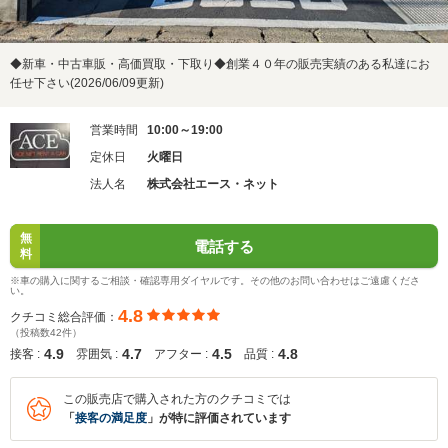
◆新車・中古車販・高価買取・下取り◆創業４０年の販売実績のある私達にお
任せ下さい(2026/06/09更新)
営業時間
10:00～19:00
定休日
火曜日
法人名
株式会社エース・ネット
無
電話する
料
※車の購入に関するご相談・確認専用ダイヤルです。その他のお問い合わせはご遠慮くださ
い。
4.8
クチコミ総合評価：
（投稿数42件）
4.9
4.7
4.5
4.8
接客 :
雰囲気 :
アフター :
品質 :
この販売店で購入された方のクチコミでは
「
接客の満足度
」が特に評価されています