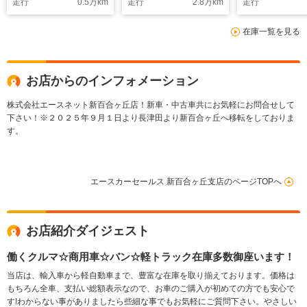
走行
0.5
万km
走行
2.8
万km
走行
サ-・前後ドラレコ・
シ-トヒ-タ-・コ-ナ-セ
イト・ETC・
記録簿・オ-トマチッ
ンサ-・記録簿・TV・
ン・記録簿・ス
在庫一覧を見る
クハイビ-ム・TV・ス
ドラレコ・オートマチ
キ-&プッシュ
テアリングスイッチ・
ックハイビーム
ト・ナビ連動
i-stop
コ・i-stop
ホイール
お店からのインフォメーション
株式会社エースネット新百合ヶ丘店！新車・中古車共にお気軽にお問合せして
下さい！※２０２５年９月１日より長津田より新百合ヶ丘へ移転をしておりま
す。
エースカーセールス 新百合ヶ丘支店のページTOPへ
お店紹介ダイジェスト
働くクルマ☆商用車☆バン☆軽トラック在庫多数御座います！
当店は、輸入車から軽自動車まで、豊富な在庫を取り揃えております。価格は
もちろん全車、支払い総額表示なので、お車のご購入が初めての方でも安心で
す!わからない事がありましたら些細な事でもお気軽にご質問下さい。やさしい