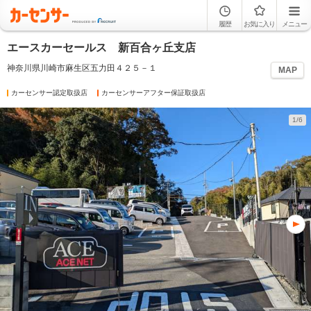
履歴
お気に入り
メニュー
エースカーセールス 新百合ヶ丘支店
神奈川県川崎市麻生区五力田４２５－１
MAP
カーセンサー認定取扱店
カーセンサーアフター保証取扱店
1/6