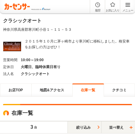
履歴
お気に入り
メニュー
クラシックオート
神奈川県高座郡寒川町小谷１－１１－５３
２０１５年１０月に茅ヶ崎市より寒川町に移転しました。格安車
をお探しの方はぜひ！
営業時間
10:00～19:00
定休日
火曜日、臨時休業日有り
法人名
クラシックオート
お店TOP
地図&アクセス
在庫一覧
クチコミ
在庫一覧
3
絞り込み
並べ替え
台