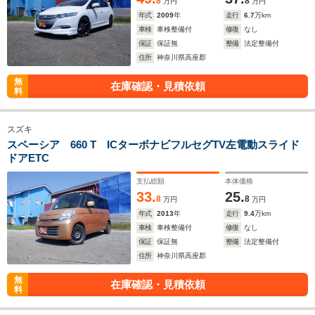
8
8
万円
万円
年式
2009
年
走行
6.7
万km
車検
車検整備付
修復
なし
保証
保証無
整備
法定整備付
住所
神奈川県高座郡
無
在庫確認・見積依頼
料
スズキ
スペーシア 660 T ICターボナビフルセグTV左電動スライド
ドアETC
支払総額
本体価格
33.
25.
8
8
万円
万円
年式
2013
年
走行
9.4
万km
車検
車検整備付
修復
なし
保証
保証無
整備
法定整備付
住所
神奈川県高座郡
無
在庫確認・見積依頼
料