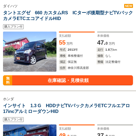
ダイハツ
NEW
タントエグゼ 660 カスタムRS ICターボ後期型ナビTVバック
カメラETCエコアイドルHID
購入プラン付
支払総額
本体価格
55
47.
0
万円
万円
年式
2013
年
走行
1.8
万km
車検
車検整備付
修復
なし
保証
保証無
整備
法定整備付
住所
神奈川県高座郡
無
在庫確認・見積依頼
料
ホンダ
インサイト 1.3 G HDDナビTVバックカメラETCフルエアロ
17incアルミローダウンHID
購入プラン付
支払総額
本体価格
49.
37.