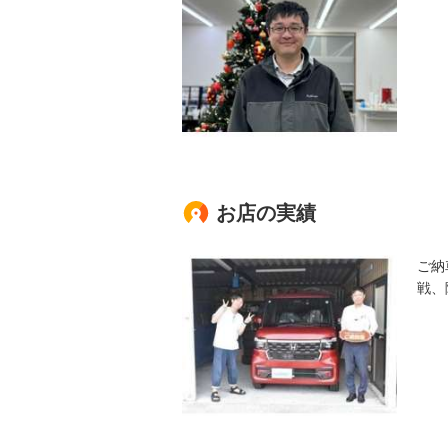
お店の実績
ご納
戦、