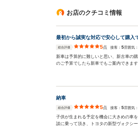
お店のクチコミ情報
最初から誠実な対応で安心して購入
5
点
5
接客：
雰囲気
総合評価
新車は予算的に難しいと思い、新古車の購
のご予算でしたら新車でもご案内できます
納車
5
点
5
接客：
雰囲気
総合評価
子供が生まれる予定を機会に大きめの車を検討
談に乗って頂き、トヨタの新型ヴォクシー