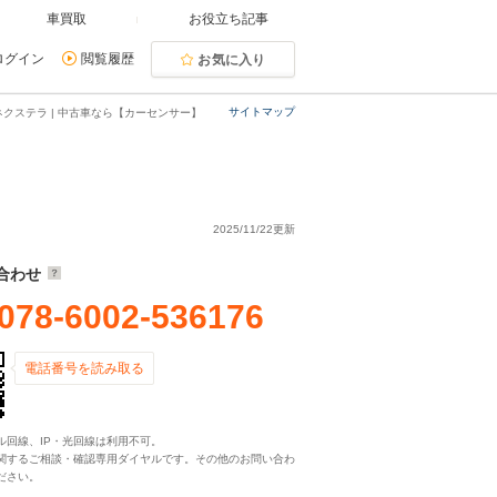
車買取
お役立ち記事
ログイン
閲覧履歴
お気に入り
サイトマップ
クステラ | 中古車なら【カーセンサー】
2025/11/22更新
合わせ
078-6002-536176
電話番号を読み取る
ル回線、IP・光回線は利用不可。
関するご相談・確認専用ダイヤルです。その他のお問い合わ
ださい。