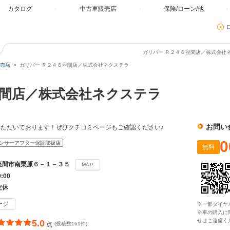
カタログ
中古車販売店
保険/ローン/他
ガリバー Ｒ２４６座間店／株式会社ネ
売店
ガリバー Ｒ２４６座間店／株式会社ネクステラ
間店／株式会社ネクステラ
お問い
ただいております！ぜひクチコミページもご確認ください♪
0
ンサーアフター保証取扱店
無料
座間市南栗原６－１－３５
MAP
9:00
定休
ージ
※一部ダイヤ
※車の購入に
せはご遠慮く
5.0
点
(投稿数161件)