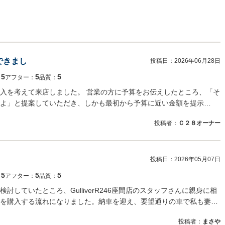
できまし
投稿日：
2026年06月28日
5
5
5
：
アフター：
品質：
入を考えて来店しました。 営業の方に予算をお伝えしたところ、「そ
よ」と提案していただき、しかも最初から予算に近い金額を提示…
投稿者：
Ｃ２８オーナー
投稿日：
2026年05月07日
5
5
5
：
アフター：
品質：
していたところ、GulliverR246座間店のスタッフさんに親身に相
を購入する流れになりました。納車を迎え、要望通りの車で私も妻…
投稿者：
まさや