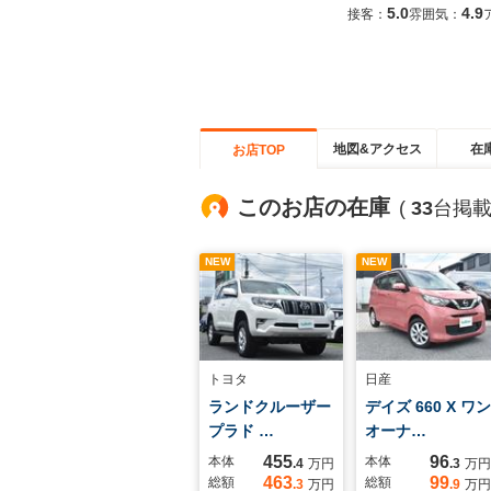
5.0
4.9
接客：
雰囲気：
地図&アクセス
在
お店TOP
このお店の在庫
(
33
台掲載
NEW
NEW
トヨタ
日産
ランドクルーザー
デイズ 660 X ワン
プラド …
オーナ…
455
96
本体
本体
.4
万円
.3
万円
463
99
総額
総額
.3
万円
.9
万円