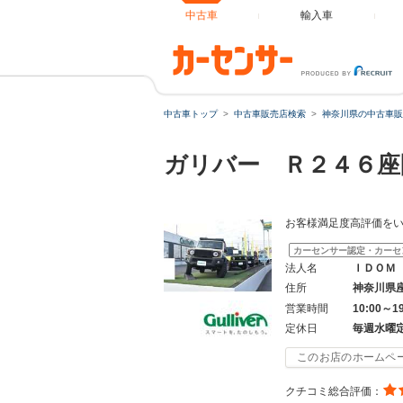
中古車
輸入車
中古車トップ
中古車販売店検索
神奈川県の中古車販
ガリバー Ｒ２４６座
お客様満足度高評価をい
カーセンサー認定・カーセ
法人名
ＩＤＯＭ
住所
神奈川県
営業時間
10:00～1
定休日
毎週水曜
このお店のホームペ
クチコミ総合評価：