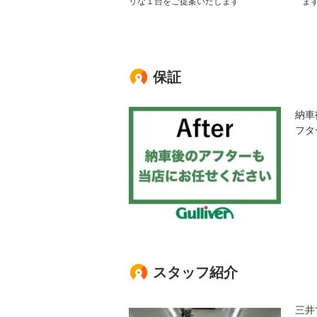
リな１台をご提案いたします
ま
保証
納車
フタ
スタッフ紹介
三井