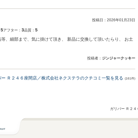
投稿日：
2026年01月23日
5
3
5
：
アフター：
品質：
品等、細部まで、気に掛けて頂き、 新品に交換して頂いたらり、 お土
投稿者：
ジンジャークッキー
バー Ｒ２４６座間店／株式会社ネクステラのクチコミ一覧を見る
(161件)
ガリバー Ｒ２４