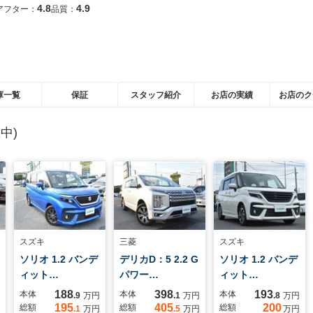
4.8
4.9
アフター：
品質：
庫一覧
保証
スタッフ紹介
お店の実績
お店のク
中)
スズキ
三菱
スズキ
ソリオ 1.2 バンデ
デリカD：5 2.2 G
ソリオ 1.2 バンデ
ィット…
パワー…
ィット…
188
398
193
本体
本体
本体
.9
万円
.1
万円
.8
万円
195
405
200
総額
総額
総額
.1
万円
.5
万円
万円