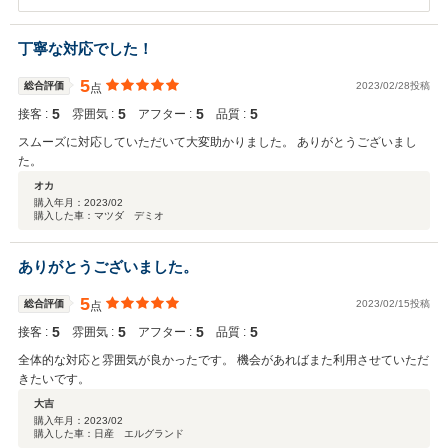
す。 今後とも給油や点検サービス等で当店をご利用いただければと思
います。
丁寧な対応でした！
5
総合評価
2023/02/28投稿
点
5
5
5
5
接客 :
雰囲気 :
アフター :
品質 :
スムーズに対応していただいて大変助かりました。 ありがとうございまし
た。
オカ
購入年月：
2023/02
購入した車：マツダ デミオ
ありがとうございました。
5
総合評価
2023/02/15投稿
点
5
5
5
5
接客 :
雰囲気 :
アフター :
品質 :
全体的な対応と雰囲気が良かったです。 機会があればまた利用させていただ
きたいです。
大吉
購入年月：
2023/02
購入した車：日産 エルグランド