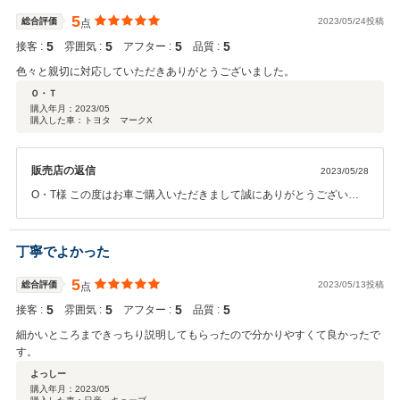
5
総合評価
2023/05/24投稿
点
5
5
5
5
接客 :
雰囲気 :
アフター :
品質 :
色々と親切に対応していただきありがとうございました。
Ｏ・Ｔ
購入年月：
2023/05
購入した車：トヨタ マークX
販売店の返信
2023/05/28
O・T様 この度はお車ご購入いただきまして誠にありがとうございま
した。 いつもご利用いただきありがとうございます。 メンテナンス等
ご案内ありますのでぜひご利用くださいませ。
丁寧でよかった
5
総合評価
2023/05/13投稿
点
5
5
5
5
接客 :
雰囲気 :
アフター :
品質 :
細かいところまできっちり説明してもらったので分かりやすくて良かったで
す。
よっしー
購入年月：
2023/05