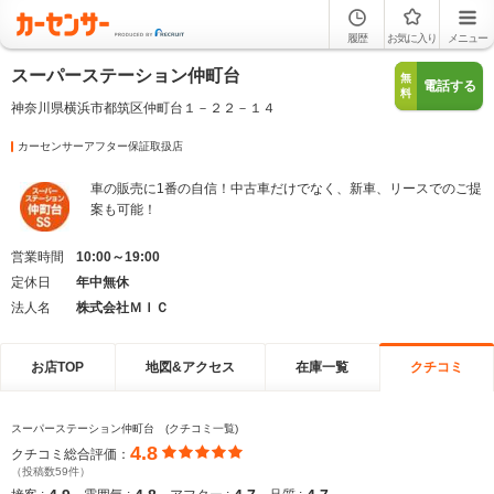
履歴
お気に入り
メニュー
スーパーステーション仲町台
無
電話する
料
神奈川県横浜市都筑区仲町台１－２２－１４
カーセンサーアフター保証取扱店
車の販売に1番の自信！中古車だけでなく、新車、リースでのご提
案も可能！
営業時間
10:00～19:00
定休日
年中無休
法人名
株式会社ＭＩＣ
お店TOP
地図&アクセス
在庫一覧
クチコミ
スーパーステーション仲町台 (クチコミ一覧)
4.8
クチコミ総合評価：
（投稿数59件）