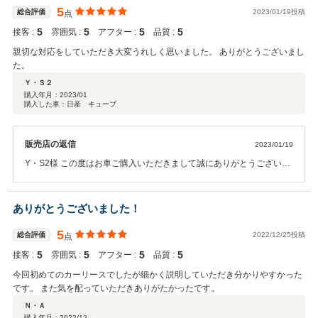
5
総合評価
2023/01/19投稿
点
5
5
5
5
接客 :
雰囲気 :
アフター :
品質 :
親切な対応をしていただき大変うれしく思いました。 ありがとうございまし
た。
Ｙ・Ｓ２
購入年月：
2023/01
購入した車：日産 キューブ
販売店の返信
2023/01/19
Y・S2様 この度はお車ご購入いただきまして誠にありがとうございま
した。 お車でお困りな事ございましたら何なりとお申し付けください
ませ。
ありがとうございました！
5
総合評価
2022/12/25投稿
点
5
5
5
5
接客 :
雰囲気 :
アフター :
品質 :
今回初めてのカーリースでしたが細かく説明していただき分かりやすかった
です。 また気を配っていただきありがたかったです。
Ｎ・Ａ
購入年月：
2022/12