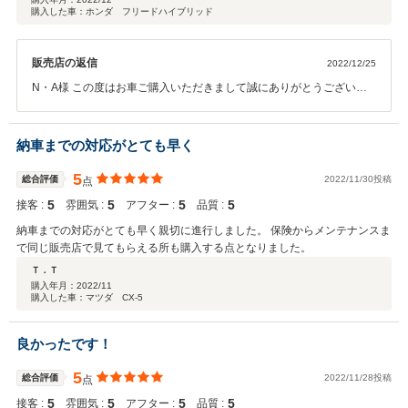
購入した車：ホンダ フリードハイブリッド
販売店の返信
2022/12/25
N・A様 この度はお車ご購入いただきまして誠にありがとうございま
した。 このような評価をいただきスタッフ一同心より感謝申し上げま
す。 お車で何かお困りな事ございましたらお気軽にご連絡くださいま
せ。
納車までの対応がとても早く
5
総合評価
2022/11/30投稿
点
5
5
5
5
接客 :
雰囲気 :
アフター :
品質 :
納車までの対応がとても早く親切に進行しました。 保険からメンテナンスま
で同じ販売店で見てもらえる所も購入する点となりました。
Ｔ．Ｔ
購入年月：
2022/11
購入した車：マツダ CX-5
良かったです！
5
総合評価
2022/11/28投稿
点
5
5
5
5
接客 :
雰囲気 :
アフター :
品質 :