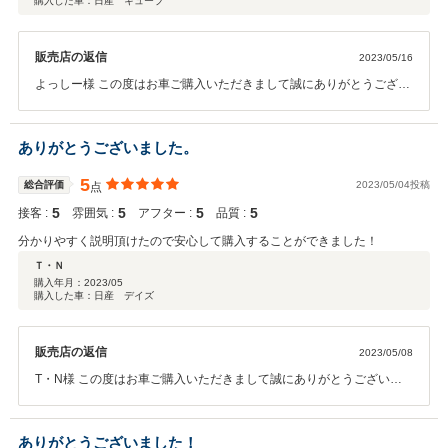
購入した車：日産 キューブ
販売店の返信
2023/05/16
よっしー様 この度はお車ご購入いただきまして誠にありがとうござい
ました。 点検等ご案内させていｔだだいておりますので是非ご利用く
ださいませ。 今後ともよろしくお願いいたします。
ありがとうございました。
5
総合評価
2023/05/04投稿
点
5
5
5
5
接客 :
雰囲気 :
アフター :
品質 :
分かりやすく説明頂けたので安心して購入することができました！
Ｔ・Ｎ
購入年月：
2023/05
購入した車：日産 デイズ
販売店の返信
2023/05/08
T・N様 この度はお車ご購入いただきまして誠にありがとうございま
した。 ご購入いただいたお車の車検も近いので是非当店で車検もお持
ち込みいただければと思います。 今後ともよろしくお願いいたしま
す。
ありがとうございました！