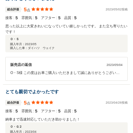
5
総合評価
2023/05/02投稿
点
5
5
5
5
接客 :
雰囲気 :
アフター :
品質 :
思った以上に大変きれいになっていてい嬉しかったです。 また立ち寄りたい
です！
Ｏ・Ｓ
購入年月：
2023/05
購入した車：ダイハツ ウェイク
販売店の返信
2023/05/04
O・S様 この度はお車ご購入いただきまして誠にありがとうございま
した。 ぜひお近くにお立ち寄りの際はご来店いただければと思いま
す。 今後ともよろしくお願いいたします。
とても親切でよかったです
5
総合評価
2023/04/26投稿
点
5
5
5
5
接客 :
雰囲気 :
アフター :
品質 :
納車まで迅速対応していただき助かりました！
Ｏ・Ｇ２
購入年月：
2023/04