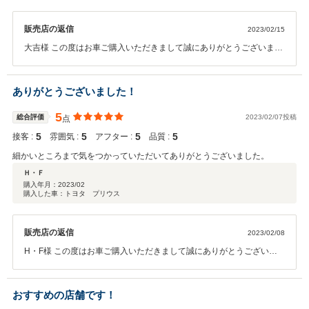
販売店の返信
2023/02/15
大吉様 この度はお車ご購入いただきまして誠にありがとうございまし
た。 点検等ご案内させていただいておりますので点検・車検もぜひご
利用くださいませ。 今後ともよろしくお願いいたします。
ありがとうございました！
5
総合評価
2023/02/07投稿
点
5
5
5
5
接客 :
雰囲気 :
アフター :
品質 :
細かいところまで気をつかっていただいてありがとうございました。
Ｈ・Ｆ
購入年月：
2023/02
購入した車：トヨタ プリウス
販売店の返信
2023/02/08
H・F様 この度はお車ご購入いただきまして誠にありがとうございま
す。 ぜひ給油や車検等ご利用いただければと思います。 今後ともよろ
しくお願いいたします。
おすすめの店舗です！