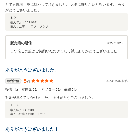
とても親切丁寧に対応して頂きました。 大事に乗りたいと思います。 あり
がとうございました。
まつ
購入年月：
2024/07
購入した車：トヨタ タンク
販売店の返信
2024/07/28
まつ様この度はご契約いただきまして誠にありがとうございました。
その後お車の状態はいかがでしょうか？ 今回はこのような高い評価を
いただきまして、社員一同心から感謝しております。何かお困りの際
はぜひお気軽にお立ち寄りください。 今後とも、どうぞ宜しくお願い
ありがとうございました。
致します。
5
総合評価
2023/06/03投稿
点
5
5
5
5
接客 :
雰囲気 :
アフター :
品質 :
対応が早くて助かりました。 ありがとうございました。
Ｔ・Ｓ
購入年月：
2023/05
購入した車：日産 ノート
ありがとうございました！