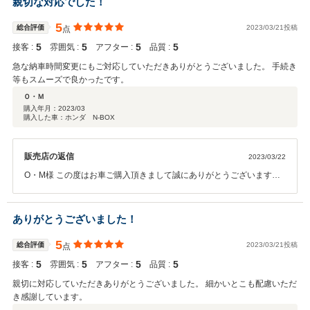
親切な対応でした！
5
総合評価
2023/03/21投稿
点
5
5
5
5
接客 :
雰囲気 :
アフター :
品質 :
急な納車時間変更にもご対応していただきありがとうございました。 手続き
等もスムーズで良かったです。
Ｏ・Ｍ
購入年月：
2023/03
購入した車：ホンダ N-BOX
販売店の返信
2023/03/22
O・M様 この度はお車ご購入頂きまして誠にありがとうございます。
今後は給油やメンテナンスサービスをぜひご利用いただければと思い
ます。
ありがとうございました！
5
総合評価
2023/03/21投稿
点
5
5
5
5
接客 :
雰囲気 :
アフター :
品質 :
親切に対応していただきありがとうございました。 細かいとこも配慮いただ
き感謝しています。