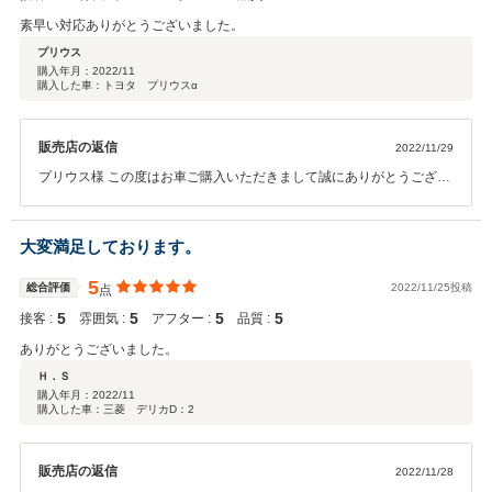
素早い対応ありがとうございました。
プリウス
購入年月：
2022/11
購入した車：トヨタ プリウスα
販売店の返信
2022/11/29
プリウス様 この度はお車ご購入いただきまして誠にありがとうござい
ます。 お車でお困りな事ございましたらお気軽にご相談くださいま
せ。
大変満足しております。
5
総合評価
2022/11/25投稿
点
5
5
5
5
接客 :
雰囲気 :
アフター :
品質 :
ありがとうございました。
Ｈ．Ｓ
購入年月：
2022/11
購入した車：三菱 デリカD：2
販売店の返信
2022/11/28