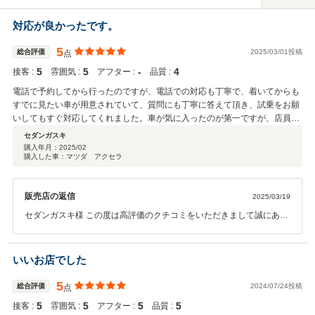
対応が良かったです。
5
総合評価
2025/03/01投稿
点
5
5
‐
4
接客 :
雰囲気 :
アフター :
品質 :
電話で予約してから行ったのですが、電話での対応も丁寧で、着いてからも
すでに見たい車が用意されていて、質問にも丁寧に答えて頂き、試乗をお願
いしてもすぐ対応してくれました。車が気に入ったのが第一ですが、店員さ
んの対応も購入した要因に入ると思います。
セダンガスキ
購入年月：
2025/02
購入した車：マツダ アクセラ
販売店の返信
2025/03/19
セダンガスキ様 この度は高評価のクチコミをいただきまして誠にあり
がとうございました。今後もお客様に寄り添った対応を心掛けて参り
ます。 また何かございましたらお気軽にご連絡お待ちしております。
いいお店でした
5
総合評価
2024/07/24投稿
点
5
5
5
5
接客 :
雰囲気 :
アフター :
品質 :