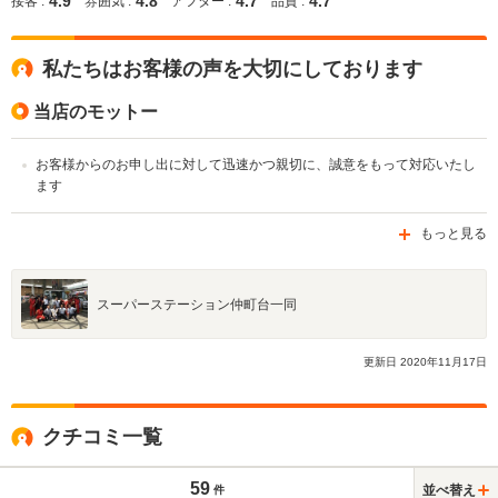
4.9
4.8
4.7
4.7
接客 :
雰囲気 :
アフター :
品質 :
私たちはお客様の声を大切にしております
当店のモットー
お客様からのお申し出に対して迅速かつ親切に、誠意をもって対応いたし
ます
もっと見る
スーパーステーション仲町台一同
更新日
2020
年
11
月
17
日
クチコミ一覧
59
並べ替え
件