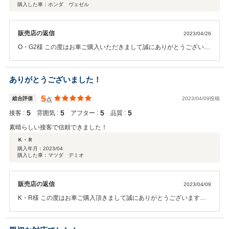
購入した車：ホンダ ヴェゼル
販売店の返信
2023/04/26
O・G2様 この度はお車ご購入いただきまして誠にありがとうございま
す。 遠保からはるばるご足労いただきありがとうございました。 お車
でお困りな事ございましたｒお気軽にご相談くださいませ。
ありがとうございました！
5
総合評価
2023/04/09投稿
点
5
5
5
5
接客 :
雰囲気 :
アフター :
品質 :
素晴らしい接客で信頼できました！
Ｋ・Ｒ
購入年月：
2023/04
購入した車：マツダ デミオ
販売店の返信
2023/04/09
K・R様 この度はお車ご購入頂きまして誠にありがとうございます。
このような評価をいただけて恐縮です。 今後ともメンテナンスサービ
ス等ご利用いただければと思います。