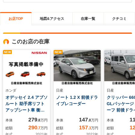
お店TOP
地図&アクセス
在庫一覧
クチコミ
このお店の在庫
NEW
NEW
ホンダ
日産
日産
オデッセイ 2.4 アブソ
ノート 1.2 X 前後ドラ
クリッパー 660
ルート 助手席リフト
イブレコーダー
GLパッケージ
アップシート車 衝突
ーフ 前後ドラ
被害軽減ブレーキ
コーダー LE
279
147
1
本体
.8
万円
本体
.8
万円
本体
ライト
290
157
1
総額
.7
万円
総額
.3
万円
総額
年式
2021
年
年式
2022
年
年式