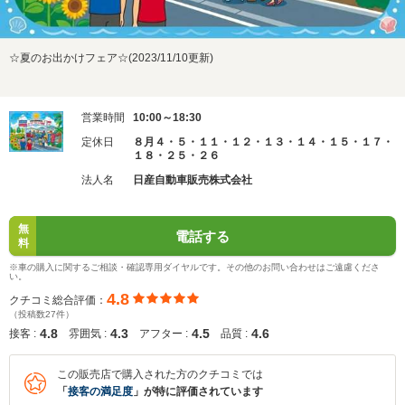
☆夏のお出かけフェア☆(2023/11/10更新)
営業時間
10:00～18:30
定休日
８月４・５・１１・１２・１３・１４・１５・１７・
１８・２５・２６
法人名
日産自動車販売株式会社
無
電話する
料
※車の購入に関するご相談・確認専用ダイヤルです。その他のお問い合わせはご遠慮くださ
い。
4.8
クチコミ総合評価：
（投稿数27件）
4.8
4.3
4.5
4.6
接客 :
雰囲気 :
アフター :
品質 :
この販売店で購入された方のクチコミでは
「
接客の満足度
」が特に評価されています