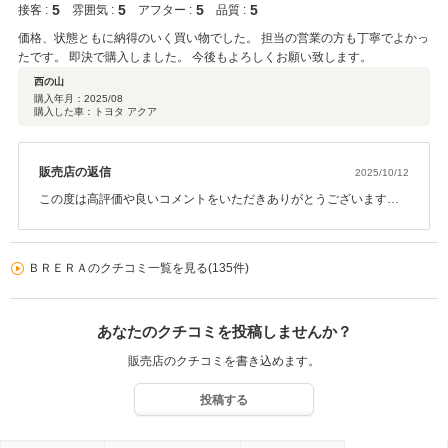
5
5
5
5
接客 :
雰囲気 :
アフター :
品質 :
価格、状態ともに納得のいく買い物でした。 担当の営業の方も丁寧でよかっ
たです。 即決で購入しました。 今後もよろしくお願い致します。
西の山
購入年月：
2025/08
購入した車：トヨタ アクア
販売店の返信
2025/10/12
この度は高評価や良いコメントをいただきありがとうございます。
丁寧とも言っていただき嬉しく思います。これからの励みになりま
す。 今後のお困り事や車検等お気軽にご連絡ください。 誠にありが
とうございました。
ＢＲＥＲＡのクチコミ一覧を見る(135件)
あなたのクチコミを投稿しませんか？
販売店のクチコミを書き込めます。
投稿する