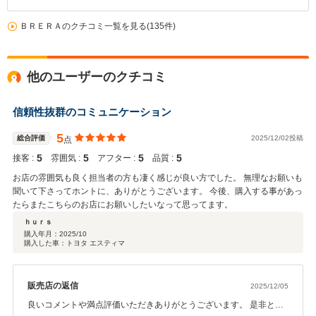
ＢＲＥＲＡのクチコミ一覧を見る(135件)
他のユーザーのクチコミ
信頼性抜群のコミュニケーション
5
総合評価
2025/12/02投稿
点
5
5
5
5
接客 :
雰囲気 :
アフター :
品質 :
お店の雰囲気も良く担当者の方も凄く感じが良い方でした。 無理なお願いも
聞いて下さってホントに、ありがとうございます。 今後、購入する事があっ
たらまたこちらのお店にお願いしたいなって思ってます。
ｈｕｒｓ
購入年月：
2025/10
購入した車：トヨタ エスティマ
販売店の返信
2025/12/05
良いコメントや満点評価いただきありがとうございます。 是非とも