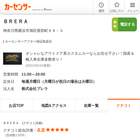
履歴
お気に入り
メニュー
ＢＲＥＲＡ
無
電話する
料
神奈川県横浜市旭区善部町６９－３
カーセンサーアフター保証取扱店
オシャレなアウトドア系カスタムカーならお任せ下さい！国産＆
輸入車在庫多数有り！
(2021/02/10更新)
営業時間
11:00～20:00
定休日
毎週月曜日（月曜日が祝日の場合は火曜日）
法人名
株式会社ブレラ
お店TOP
地図&アクセス
在庫一覧
クチコミ
ＢＲＥＲＡ (クチコミ詳細)
4.8
クチコミ総合評価：
（投稿数135件）