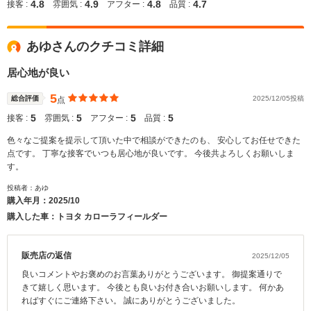
4.8
4.9
4.8
4.7
接客 :
雰囲気 :
アフター :
品質 :
あゆさんのクチコミ詳細
居心地が良い
5
総合評価
2025/12/05投稿
点
5
5
5
5
接客 :
雰囲気 :
アフター :
品質 :
色々なご提案を提示して頂いた中で相談ができたのも、 安心してお任せできた
点です。 丁寧な接客でいつも居心地が良いです。 今後共よろしくお願いしま
す。
投稿者：あゆ
購入年月：
2025/10
購入した車：トヨタ カローラフィールダー
販売店の返信
2025/12/05
良いコメントやお褒めのお言葉ありがとうございます。 御提案通りで
きて嬉しく思います。 今後とも良いお付き合いお願いします。 何かあ
ればすぐにご連絡下さい。 誠にありがとうございました。