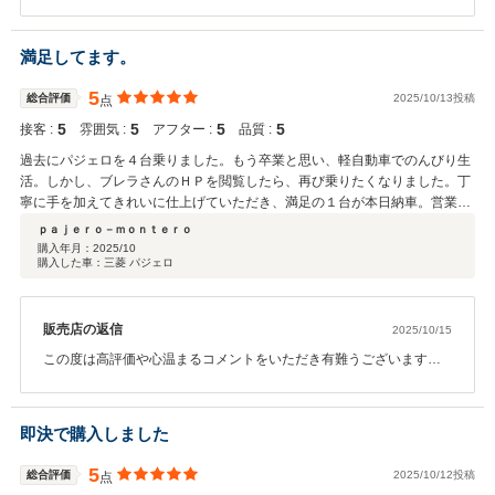
今後ともよろしくお願いいたします。 何かお困り事あればすぐにご
連絡ください。 誠にありがとうございました。
満足してます。
5
総合評価
2025/10/13投稿
点
5
5
5
5
接客 :
雰囲気 :
アフター :
品質 :
過去にパジェロを４台乗りました。もう卒業と思い、軽自動車でのんびり生
活。しかし、ブレラさんのＨＰを閲覧したら、再び乗りたくなりました。丁
寧に手を加えてきれいに仕上げていただき、満足の１台が本日納車。営業の
宇田様はじめ、関係者の皆様本当にありがとうございました。これで、生活
ｐａｊｅｒｏ－ｍｏｎｔｅｒｏ
が楽しくなります。
購入年月：
2025/10
購入した車：三菱 パジェロ
販売店の返信
2025/10/15
この度は高評価や心温まるコメントをいただき有難うございます。
パジェロ好きのｐａｊｅｒｏ－ｍｏｎｔｅｒｏ様にお褒めをいただ
き大変嬉しく思います。 ｐａｊｅｒｏ－ｍｏｎｔｅｒｏ様の方もお
茶をいただいたり、駅までの送迎と大変申し訳御座いませんでし
即決で購入しました
た。 すごく助かりました。ありがとうございます。 これからも末永
くお付き合いの方もよろしくお願いいたします。 誠にありがとうご
5
総合評価
2025/10/12投稿
点
ざいました。