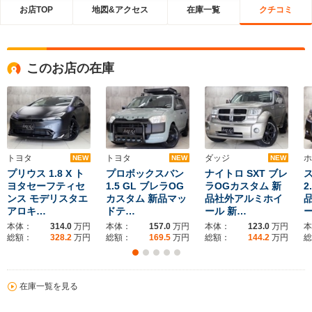
お店TOP
地図&アクセス
在庫一覧
クチコミ
このお店の在庫
トヨタ
トヨタ
ダッジ
ホ
NEW
NEW
NEW
プリウス 1.8 X ト
プロボックスバン
ナイトロ SXT ブレ
ヨタセーフティセ
1.5 GL ブレラOG
ラOGカスタム 新
2
ンス モデリスタエ
カスタム 新品マッ
品社外アルミホイ
アロキ…
ドテ…
ール 新…
ー
本体：
314.0
万円
本体：
157.0
万円
本体：
123.0
万円
本
総額：
328.2
万円
総額：
169.5
万円
総額：
144.2
万円
総
在庫一覧を見る