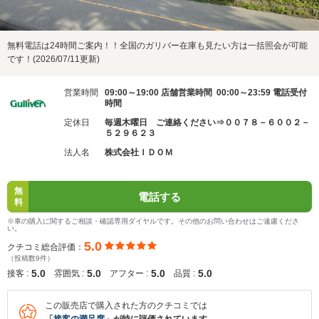
無料電話は24時間ご案内！！全国のガリバー在庫も見たい方は一括照会が可能
です！(2026/07/11更新)
営業時間
09:00～19:00 店舗営業時間 00:00～23:59 電話受付
時間
定休日
毎週木曜日 ご連絡ください⇒００７８－６００２－
５２９６２３
法人名
株式会社ＩＤＯＭ
無
電話する
料
※車の購入に関するご相談・確認専用ダイヤルです。その他のお問い合わせはご遠慮くださ
い。
5.0
クチコミ総合評価：
（投稿数9件）
5.0
5.0
5.0
5.0
接客 :
雰囲気 :
アフター :
品質 :
この販売店で購入された方のクチコミでは