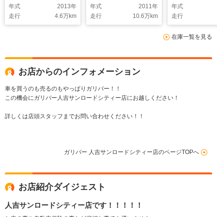
年式
2013
年
年式
2011
年
年式
ステム 純正フロアマ
周囲カメラ J
走行
4.6
万km
走行
10.6
万km
走行
ット 純正アルミホイ
ンド モデリ
ール ETC プッシュ
ロ ETC2.0
在庫一覧を見る
スタート 電格ミラ
ワースライド
ー ドアバイザー
ジタルインナ
お店からのインフォメーション
車を買うのも売るのもやっぱりガリバー！！
この機会にガリバー人吉サンロードシティー店にお越しください！
詳しくは店頭スタッフまでお問い合わせください！！
ガリバー 人吉サンロードシティー店のページTOPへ
お店紹介ダイジェスト
人吉サンロードシティー店です！！！！！