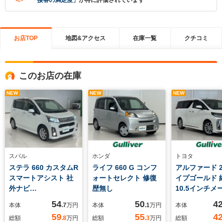
「
接客の満足度
」が特に評価されています
お店TOP
地図&アクセス
在庫一覧
クチコミ
このお店の在庫
NEW
NEW
NEW
スバル
ホンダ
トヨタ
ステラ 660 カスタムR
ライフ 660 G コンフ
アルファード 2.
スマートアシスト 社
ォートセレクト 修復
イプゴールド 
外ナビ
歴無し
10.5インチメ
(TV/BT/CD/DVD) バ
OPナビ サン
54
50
4
本体
.7
万円
本体
.1
万円
本体
ックモニター 横滑り
フ 13.3イン
59
55
4
総額
.8
万円
総額
.3
万円
総額
防止装置 衝突軽減シ
プダウンモニ