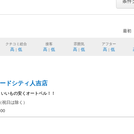
条件
最初
クチコミ総合
接客
雰囲気
アフター
高
低
高
低
高
低
高
低
｜
｜
｜
｜
ロードシティ人吉店
！いいもの安くオートベル！！
（祝日は除く）
19:00