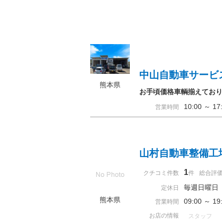
中山自動車サービ
熊本県
お手頃価格車輌揃えてお
10:00 ～ 
営業時間
山村自動車整備工
1
クチコミ件数
件
総合評
毎週日曜日
定休日
熊本県
09:00 ～ 
営業時間
お店の情報
スタッフ