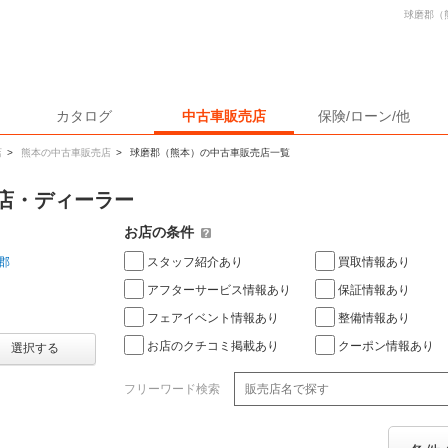
球磨郡（
カタログ
中古車販売店
保険/ローン/他
店
>
熊本の中古車販売店
>
球磨郡（熊本）の中古車販売店一覧
店・ディーラー
お店の条件
スタッフ紹介あり
買取情報あり
郡
アフターサービス情報あり
保証情報あり
フェアイベント情報あり
整備情報あり
お店のクチコミ掲載あり
クーポン情報あり
選択する
フリーワード検索