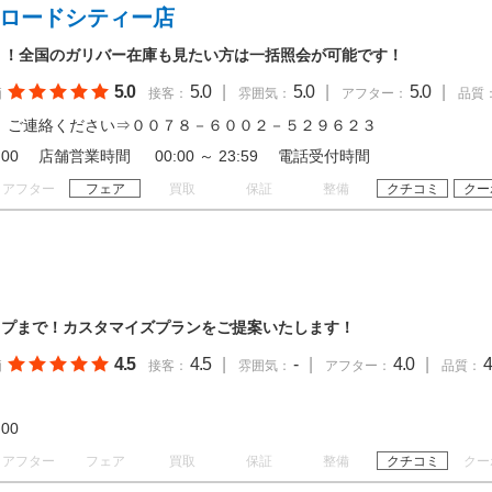
ンロードシティー店
！！全国のガリバー在庫も見たい方は一括照会が可能です！
5.0
5.0
|
5.0
|
5.0
|
価
接客：
雰囲気：
アフター：
品質
 ご連絡ください⇒００７８－６００２－５２９６２３
 19:00 店舗営業時間 00:00 ～ 23:59 電話受付時間
アフター
フェア
買取
保証
整備
クチコミ
クー
ップまで！カスタマイズプランをご提案いたします！
4.5
4.5
|
-
|
4.0
|
4
価
接客：
雰囲気：
アフター：
品質：
19:00
アフター
フェア
買取
保証
整備
クチコミ
クー