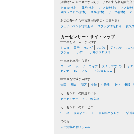
掲載物件のメーカーから同じエリアの中古車両販売店
トヨタ(熊本)
日産(熊本)
ホンダ(熊本)
マツダ(熊
米国レクサス(熊本)
ＭＧ(熊本)
サーブ(熊本)
ア
お店の条件から中古車両販売店・店舗を探す
フェアイベント情報あり
スタッフ情報あり
買取
カーセンサー・サイトマップ
中古車をメーカーから探す
トヨタ
日産
ホンダ
スズキ
ダイハツ
スバ
プジョー
いすゞ
アルファロメオ
中古車を車種から探す
ワゴンR
ムーヴ
ライフ
ステップワゴン
オデ
セレナ
bB
アルト
パジェロミニ
中古車を地域から探す
全国
関東
関西
東海
北海道
東北
北陸・
カーセンサーの関連サイト
カーセンサーエッジ・輸入車
カーセンサーのサービス
中古車
販売店クチコミ
自動車カタログ
中古車
その他
広告掲載のお申し込み