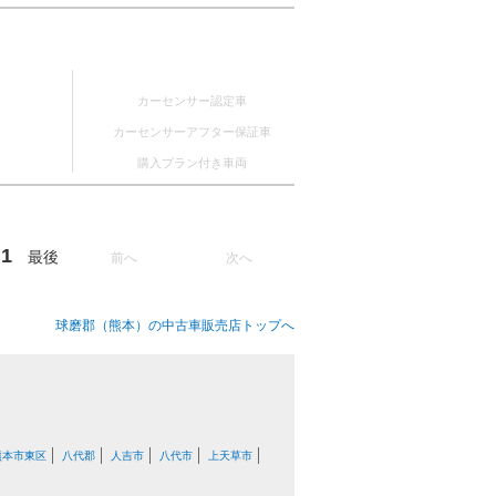
カーセンサー認定車
カーセンサーアフター保証車
購入プラン付き車両
1
最後
前へ
次へ
球磨郡（熊本）の中古車販売店トップへ
熊本市東区
八代郡
人吉市
八代市
上天草市