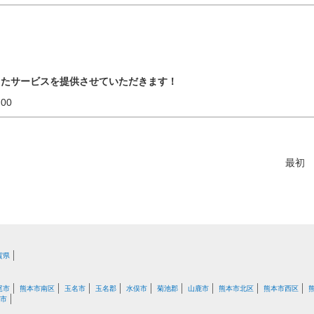
ったサービスを提供させていただきます！
18:00
最初
賀県
尾市
熊本市南区
玉名市
玉名郡
水俣市
菊池郡
山鹿市
熊本市北区
熊本市西区
市