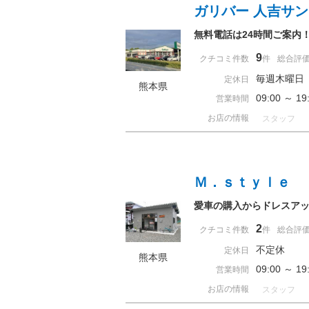
ガリバー 人吉サ
無料電話は24時間ご案内
9
クチコミ件数
件
総合評
毎週木曜日
定休日
熊本県
09:00 ～
営業時間
お店の情報
スタッフ
Ｍ．ｓｔｙｌｅ
愛車の購入からドレスア
2
クチコミ件数
件
総合評
不定休
定休日
熊本県
09:00 ～ 
営業時間
お店の情報
スタッフ