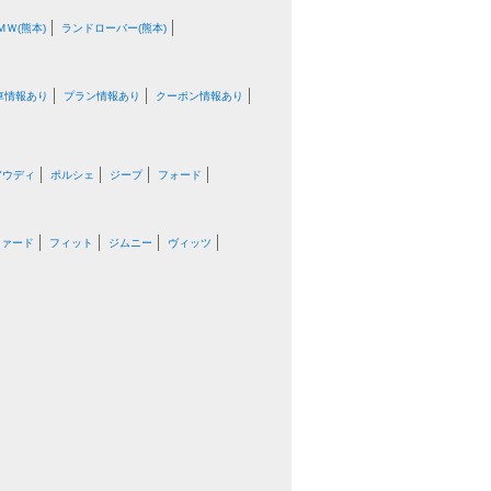
ＭＷ(熊本)
ランドローバー(熊本)
車情報あり
プラン情報あり
クーポン情報あり
アウディ
ポルシェ
ジープ
フォード
ファード
フィット
ジムニー
ヴィッツ