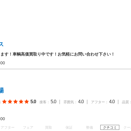
ス
ります！車輌高価買取り中です！お気軽にお問い合わせ下さい！
17:00
場
5.0
5.0
|
4.0
|
4.0
|
価
接客：
雰囲気：
アフター：
品質
19:00
アフター
フェア
買取
保証
整備
クチコミ
クー