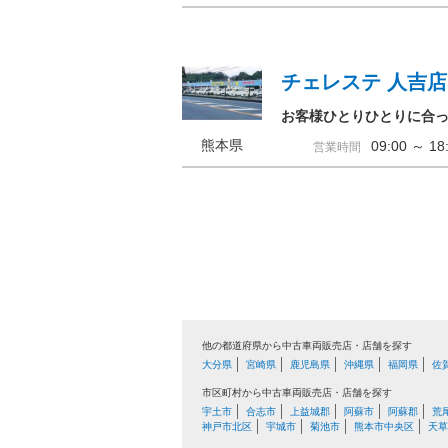
チェレステ 人吉店
お客様ひとりひとりに合
熊本県
09:00 ～ 
営業時間
他の都道府県から中古車両販売店・店舗を探す
大分県
宮崎県
鹿児島県
沖縄県
福岡県
佐
市区町村から中古車両販売店・店舗を探す
宇土市
合志市
上益城郡
阿蘇市
阿蘇郡
荒
神戸市北区
宇城市
菊池市
熊本市中央区
天草