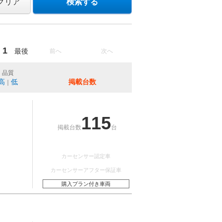
クリア
検索する
1
最後
前へ
次へ
品質
高
低
掲載台数
｜
115
掲載台数
台
カーセンサー認定車
カーセンサーアフター保証車
購入プラン付き車両