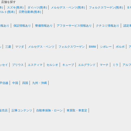
・店舗を探す
本)
スズキ(熊本)
ダイハツ(熊本)
メルセデス・ベンツ(熊本)
フォルクスワーゲン(熊本)
Ｂ
バルト(熊本)
日野自動車(熊本)
情報あり
保証情報あり
整備情報あり
アフターサービス情報あり
クチコミ情報あり
認定
ル
三菱
マツダ
メルセデス・ベンツ
フォルクスワーゲン
BMW
シボレー
ボルボ
ッセイ
プリウス
エスティマ
セルシオ
キューブ
エルグランド
マーチ
ミラ
アル
甲信越
中国
四国
九州・沖縄
販売店
記事コンテンツ
自動車保険・ローン
車買取・車査定