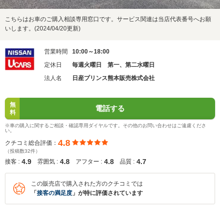
こちらはお車のご購入相談専用窓口です。サービス関連は当店代表番号へお願
いします。(2024/04/20更新)
営業時間
10:00～18:00
定休日
毎週火曜日 第一、第二水曜日
法人名
日産プリンス熊本販売株式会社
無
電話する
料
※車の購入に関するご相談・確認専用ダイヤルです。その他のお問い合わせはご遠慮くださ
い。
4.8
クチコミ総合評価：
（投稿数32件）
4.9
4.8
4.8
4.7
接客 :
雰囲気 :
アフター :
品質 :
この販売店で購入された方のクチコミでは
「
接客の満足度
」が特に評価されています