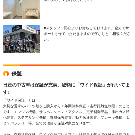
■スタッフ一同心よりお待ちしております。全力でサ
ポートさせていただきますので何なりとご相談くださ
い。
保証
日産の中古車は保証が充実。総額に「ワイド保証」が付いてま
す♪
「ワイド保証」とは
大切な愛車のパーツ類をご購入から１年間無料保証（走行距離無制限）のこと
です。エンジン機構、サスペンション・アクスル、電子制御部品、排出ガス浄
化装置、ステアリング機構、乗員保護装置、動力伝達装置、ブレーキ機構、１
２Ｖバッテリー等、全ての項目が保証対象になります。
また、有料延長保証「ワイド保証プレミアム」は最長３年まで保証を延長でき