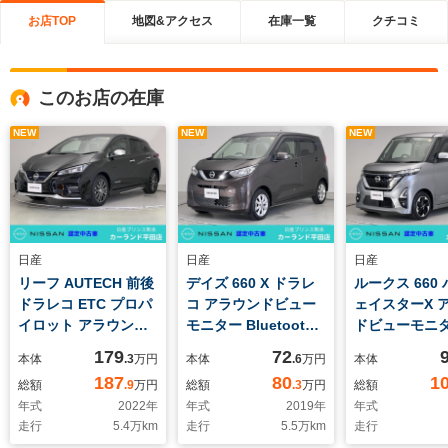
お店TOP
地図&アクセス
在庫一覧
クチコミ
このお店の在庫
NEW
NEW
NEW
日産
日産
日産
リーフ AUTECH 前後
デイズ 660 X ドラレ
ルークス 660
ドラレコ ETC プロパ
コ アラウンドビュー
ェイスターX 
イロット アラウンド
モニター Bluetooth
ドビューモニ
ビューモニター ステ
フルセグTV ディーラ
Bluetooth 
179
72
本体
.3
万円
本体
.6
万円
本体
アリングヒーター 後
ー保証
TV LEDヘッ
187
80
1
総額
.9
万円
総額
.3
万円
総額
席シートヒーター
ディーラー保
年式
2022
年
年式
2019
年
年式
Bluetooth フルセグ
走行
5.4
万km
走行
5.5
万km
走行
TV ディーラー保証