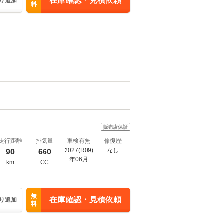
在庫確認・見積依頼
り追加
料
販売店保証
走行距離
排気量
車検有無
修復歴
2027(R09)
なし
90
660
年06月
km
CC
無
在庫確認・見積依頼
り追加
料