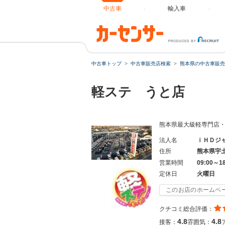
中古車
輸入車
中古車トップ
中古車販売店検索
熊本県の中古車販売
軽ステ うと店
熊本県最大級軽専門店・届
法人名
ｉＨＤジ
住所
熊本県宇
営業時間
09:00～1
定休日
火曜日
このお店のホームペ
クチコミ総合評価：
4.8
4.8
接客：
雰囲気：