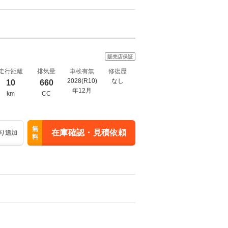
販売店保証
走行距離
排気量
車検有無
修復歴
2028(R10)
なし
10
660
年12月
km
CC
無
在庫確認・見積依頼
り追加
料