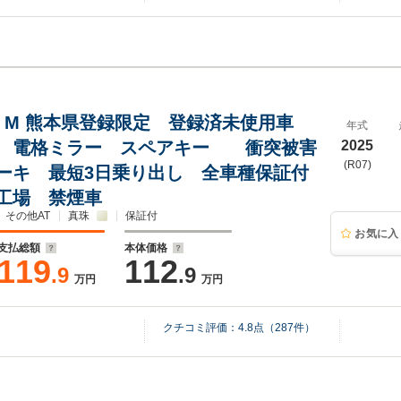
ン M 熊本県登録限定 登録済未使用車
年式
 電格ミラー スペアキー 衝突被害
2025
(R07)
ーキ 最短3日乗り出し 全車種保証付
工場 禁煙車
その他AT
真珠
保証付
お気に入
支払総額
本体価格
119
112
.9
.9
万円
万円
クチコミ評価：
4.8
点（
287
件）