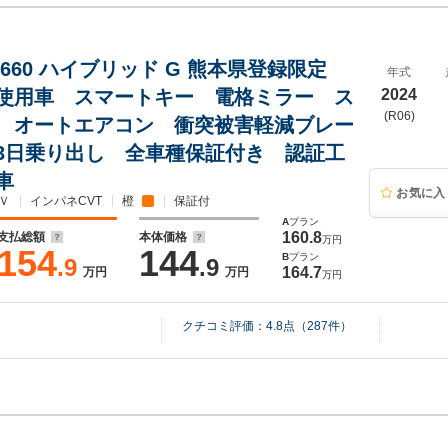
 660 ハイブリッド G 熊本県登録限定
年式
使用車 スマートキー 電格ミラー ス
2024
(R06)
 オートエアコン 衝突被害軽減ブレー
3日乗り出し 全車種保証付き 認証工
車
お気に入
Ｖ
インパネCVT
橙
保証付
A
プラン
160.8
支払総額
本体価格
万円
154
144
B
プラン
.9
.9
164.7
万円
万円
万円
クチコミ評価：
4.8
点（
287
件）