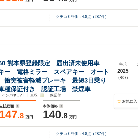
万円
万円
クチコミ評価：
4.8
点（
287
件）
 660 熊本県登録限定 届出済未使用車
年式
キー 電格ミラー スペアキー オート
2025
(R07)
 衝突被害軽減ブレーキ 最短3日乗り
車種保証付き 認証工場 禁煙車
インパネCVT
真珠
保証付
お気に入
支払総額
本体価格
147
140
.8
.8
万円
万円
クチコミ評価：
4.8
点（
287
件）