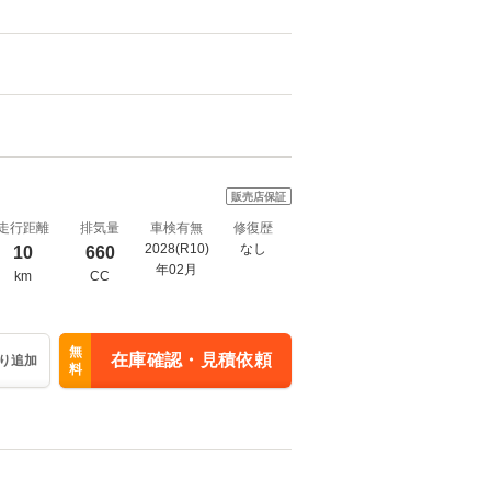
販売店保証
走行距離
排気量
車検有無
修復歴
2028(R10)
なし
10
660
年02月
km
CC
無
在庫確認・見積依頼
り追加
料