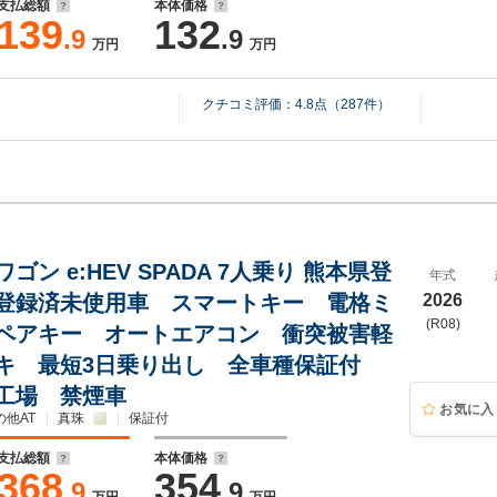
支払総額
本体価格
139
132
.9
.9
万円
万円
クチコミ評価：
4.8
点（
287
件）
ゴン e:HEV SPADA 7人乗り 熊本県登
年式
登録済未使用車 スマートキー 電格ミ
2026
(R08)
ペアキー オートエアコン 衝突被害軽
キ 最短3日乗り出し 全車種保証付
工場 禁煙車
お気に入
の他AT
真珠
保証付
支払総額
本体価格
368
354
.9
.9