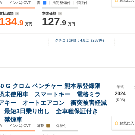
お気に入
Ｖ
インパネCVT
青
法定整備付
保証付
支払総額
本体価格
134
127
.9
.9
万円
万円
クチコミ評価：
4.8
点（
287
件）
60 G クロム ベンチャー 熊本県登録限
年式
済未使用車 スマートキー 電格ミラ
2024
(R06)
アキー オートエアコン 衝突被害軽減
 最短3日乗り出し 全車種保証付き
 禁煙車
お気に入
Ｖ
インパネCVT
薄茶
保証付