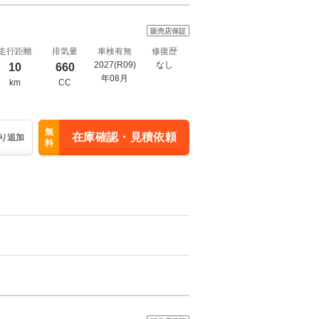
販売店保証
走行距離
排気量
車検有無
修復歴
2027(R09)
なし
10
660
年08月
km
CC
無
在庫確認・見積依頼
り追加
料