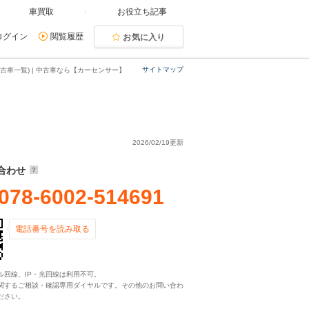
車買取
お役立ち記事
ログイン
閲覧履歴
お気に入り
サイトマップ
古車一覧) | 中古車なら【カーセンサー】
2026/02/19更新
合わせ
078-6002-514691
電話番号を読み取る
ル回線、IP・光回線は利用不可。
関するご相談・確認専用ダイヤルです。その他のお問い合わ
ださい。