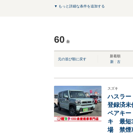
▼ もっと詳細な条件を追加する
60
台
新着順
元の並び順に戻す
新
古
スズキ
ハスラー
登録済未
ペアキー
キ 最短
場 禁煙