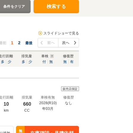
検索する
条件をクリア
スライドショーで見る
1
2
前へ
次へ
最初
最後
走行距離
排気量
車検
修復歴
多
少
多
少
付
無
無
有
販売店保証
走行距離
排気量
車検有無
修復歴
2028(R10)
なし
10
660
年03月
km
CC
無