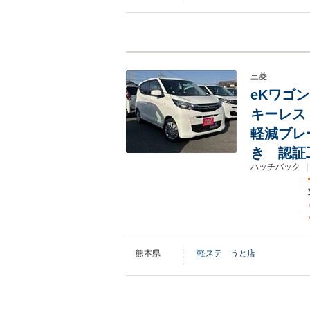
三菱
eKワゴ
キーレス
軽減ブレ
き 認証
ハッチバック
熊本県
軽ステ うと店