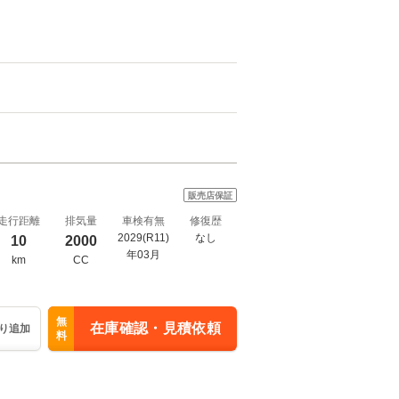
販売店保証
走行距離
排気量
車検有無
修復歴
2029(R11)
なし
10
2000
年03月
km
CC
無
在庫確認・見積依頼
り追加
料