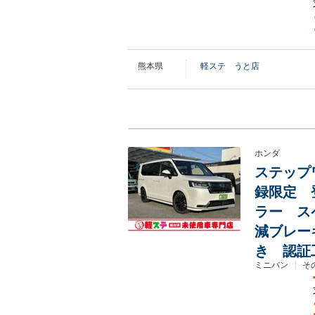
熊本県
軽ステ うと店
ホンダ
ステップワ
録限定 
ラー ス
減ブレー
き 認証
ミニバン
そ