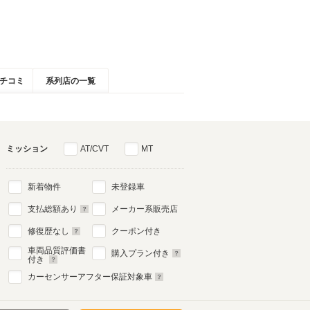
チコミ
系列店の一覧
ミッション
AT/CVT
MT
新着物件
未登録車
支払総額あり
メーカー系販売店
修復歴なし
クーポン付き
車両品質評価書
購入プラン付き
付き
カーセンサーアフター保証対象車