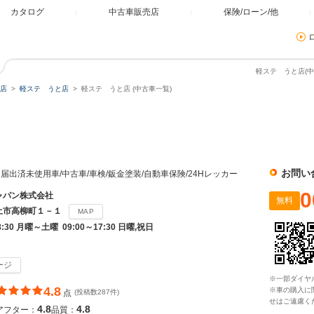
カタログ
中古車販売店
保険/ローン/他
軽ステ うと店(中
店
軽ステ うと店
軽ステ うと店 (中古車一覧)
お問い
出済未使用車/中古車/車検/鈑金塗装/自動車保険/24Hレッカー
0
ャパン株式会社
無料
土市高柳町１－１
MAP
8:30 月曜～土曜 09:00～17:30 日曜,祝日
ージ
※一部ダイヤ
4.8
※車の購入に
点
(投稿数287件)
せはご遠慮く
4.8
4.8
アフター：
品質：