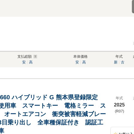
支払総額
本体価格
年式
安
高
安
高
新
古
 660 ハイブリッド G 熊本県登録限定
年式
使用車 スマートキー 電格ミラー ス
2025
(R07)
 オートエアコン 衝突被害軽減ブレー
3日乗り出し 全車種保証付き 認証工
車