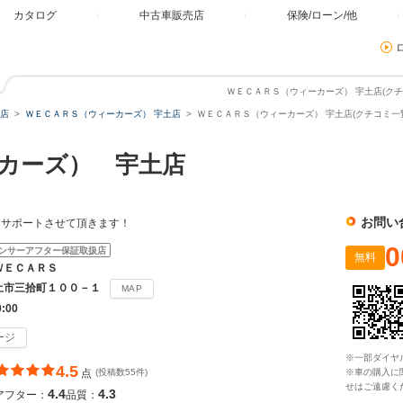
カタログ
中古車販売店
保険/ローン/他
ＷＥＣＡＲＳ（ウィーカーズ） 宇土店(クチ
店
ＷＥＣＡＲＳ（ウィーカーズ） 宇土店
ＷＥＣＡＲＳ（ウィーカーズ） 宇土店(クチコミ一
カーズ） 宇土店
お問い
をサポートさせて頂きます！
0
ンサーアフター保証取扱店
無料
ＷＥＣＡＲＳ
土市三拾町１００－１
MAP
0:00
ージ
※一部ダイヤ
4.5
点
(投稿数55件)
※車の購入に
せはご遠慮く
4.4
4.3
アフター：
品質：