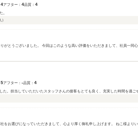
4
4
4
：
アフター：
品質：
た。
入）
ありがとうございました。 今回はこのような高い評価をいただきまして、社員一同
宜しくお願い致します
5
‐
4
：
アフター：
品質：
した。担当していただいたスタッフさんの接客もとても良く、充実した時間を過ご
ただきたいと思います。今後共、何卒宜しくお願い致します。