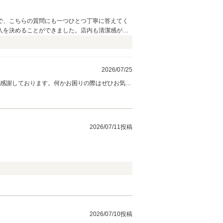
で、こちらの質問にも一つひとつ丁寧に答えてく
入を決めることができました。店内も清潔感があ
しっかり伝えていただけたので安心して納車日を
ーサービスについても丁寧に説明していただき、
。今後また車の買い替えや家族・知人が車を探す
2026/07/25
ら感謝しております。何かお困りの際はぜひお気軽
2026/07/11投稿
2026/07/10投稿