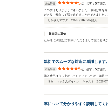
5
点
5
接客：
雰囲気
総合評価
この度はありがとうございました。最初は車を見
ださり、安心して話を進めることができました。
り、スタッフの皆さんの挨拶や対応も気持ちが良
たかさん
マツダ CX-8（
2026/07
購入）
迎えることができました。納車時には車もとても
今後も安心してお付き合いできると感じました。
機会があれば、ぜひ紹介したいと思えるお店です
販売店の返信
たか様 この度はご契約いただきまして誠にあり
にお立ち寄りください。 今後とも、どうぞ宜し
親切でスムーズな対応に感謝します
5
点
5
接客：
雰囲気
総合評価
購入費用は少し上がってしまいましたが、満足で
Ｓｈｉｍｏさん
ダイハツ キャスト（
2026/07
車について分かりやすく説明してく