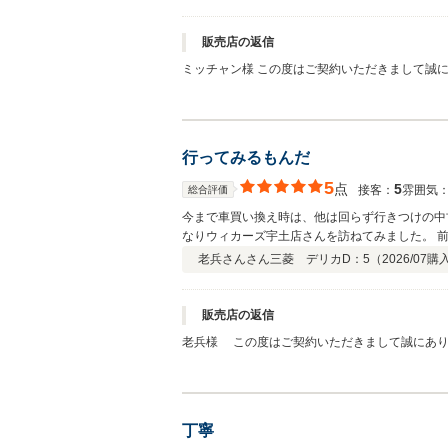
販売店の返信
ミッチャン様 この度はご契約いただきまして誠
謝しております。弊社ではお客様にご満足いただ
行ってみるもんだ
5
点
5
接客：
雰囲気
総合評価
今まで車買い換え時は、他は回らず行きつけの中
なりウィカーズ宇土店さんを訪ねてみました。 
時間に行ってみると、対応良し、車良し、下取り
老兵さんさん
三菱 デリカD：5（
2026/07
購
販売店の返信
老兵様 この度はご契約いただきまして誠にあり
軽にお立ち寄りください。 今後とも、どうぞ宜
丁寧