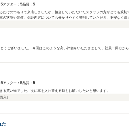
5
5
5
：
アフター：
品質：
るだけのつもりで来店しましたが、担当していただいたスタッフの方がとても親切
車の状態や装備、保証内容についても分かりやすく説明していただき、不安なく購
く、居心地の良い雰囲気でした。契約から納車までの連絡もこまめで、進捗状況を
きれいに仕上げられており、大変満足しています。購入後のメンテナンスやアフタ
車選びから納車まで気持ちよく対応していただき、本当にありがとうございました
。
がとうございました。 今回はこのような高い評価をいただきまして、社員一同心か
くお願い致します。
。
5
5
5
：
アフター：
品質：
きる買い物でした。次に車を入れ替える時もお願いしたいと思います。
購入）
れた