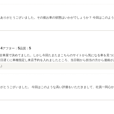
にありがとうございました。その後お車の状態はいかがでしょうか？ 今回はこのよ
けるよう社員全員で取り組んでおります。今後も何かお困りの際はぜひお気軽にお
4
5
5
：
アフター：
品質：
古車屋で決めてました。しかし今回たまたまこちらのサイトから気になる車を見つ
前日遅くに車種指定し来店予約を入れましたところ、当日朝から担当の方から連絡が
良し、価格良し、アフター良しと良々尽くし、即決させて頂きました(笑) 他所も行
入）
がとうございました。 今回はこのような高い評価をいただきまして、社員一同心
しくお願い致します。