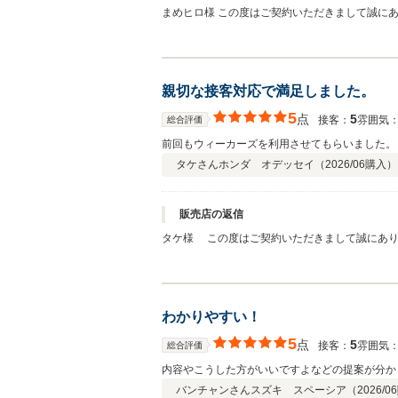
まめヒロ様 この度はご契約いただきまして誠に
しております。何かお困りの際はぜひお気軽にお
親切な接客対応で満足しました。
5
点
5
接客：
雰囲気
総合評価
前回もウィーカーズを利用させてもらいました。
タケさん
ホンダ オデッセイ（
2026/06
購入）
販売店の返信
タケ様 この度はご契約いただきまして誠にあり
ております。何かお困りの際はぜひお気軽にお立
わかりやすい！
5
点
5
接客：
雰囲気
総合評価
内容やこうした方がいいですよなどの提案が分か
バンチャンさん
スズキ スペーシア（
2026/06