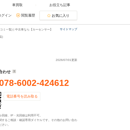
車買取
お役立ち記事
ログイン
閲覧履歴
お気に入り
サイトマップ
コミ一覧) | 中古車なら【カーセンサー】
覧)
2026/07/01更新
合わせ
078-6002-424612
電話番号を読み取る
ル回線、IP・光回線は利用不可。
関するご相談・確認専用ダイヤルです。その他のお問い合わ
ださい。