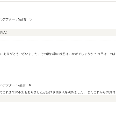
5
5
5
：
アフター：
品質：
購入）
にありがとうございました。その後お車の状態はいかがでしょうか？ 今回はこの
にお立ち寄りください。 今後とも、どうぞ宜しくお願い致します。
3
‐
4
：
アフター：
品質：
でこれまでの不安もありましたが払拭され購入を決めました。 またこれからのお付