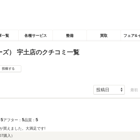
庫一覧
各種サービス
整備
買取
フェア&
ーズ） 宇土店のクチコミ一覧
投稿する
最初
5
5
5
：
アフター：
品質：
が買えました。大満足です!
07
購入）