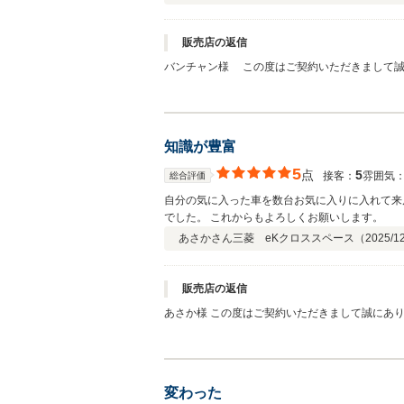
販売店の返信
バンチャン様 この度はご契約いただきまして誠
ぜひお気軽にお問合せ下さい。 今後とも、どう
知識が豊富
5
点
5
接客：
雰囲気
総合評価
自分の気に入った車を数台お気に入りに入れて来
でした。 これからもよろしくお願いします。
あさかさん
三菱 eKクロススペース（
2025/1
販売店の返信
あさか様 この度はご契約いただきまして誠にあ
とが、何よりも私共の励みになります。何かお困
変わった