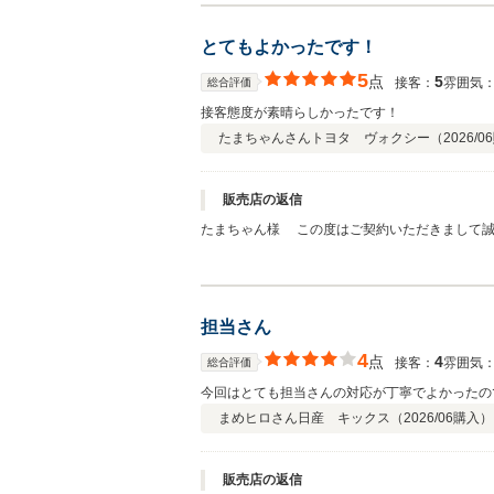
とてもよかったです！
5
点
5
接客：
雰囲気
総合評価
接客態度が素晴らしかったです！
たまちゃんさん
トヨタ ヴォクシー（
2026/06
販売店の返信
たまちゃん様 この度はご契約いただきまして誠
感謝しております。何かお困りの際はぜひお気軽
担当さん
4
点
4
接客：
雰囲気
総合評価
今回はとても担当さんの対応が丁寧でよかったの
まめヒロさん
日産 キックス（
2026/06
購入）
販売店の返信