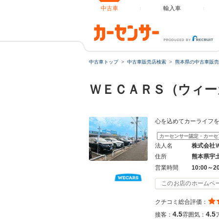
中古車
輸入車
中古車トップ
中古車販売店検索
熊本県の中古車販売
ＷＥＣＡＲＳ（ウィー
心を込めてカーライフ
カーセンサー認定・カーセ
法人名
株式会社
住所
熊本県宇
営業時間
10:00～2
このお店のホームペ
クチコミ総合評価：
4.5
4.5
接客：
雰囲気：