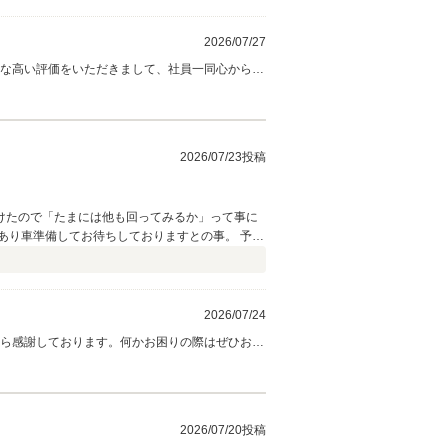
2026/07/27
うな高い評価をいただきまして、社員一同心から感
声掛けください。
2026/07/23投稿
けたので「たまには他も回ってみるか」って事に
あり車準備してお待ちしておりますとの事。 予定
ってみるもんだ！とつくづく思った1日でした。
2026/07/24
から感謝しております。何かお困りの際はぜひお気
2026/07/20投稿