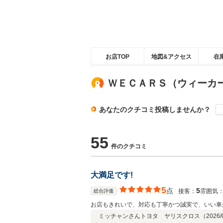
お店TOP
地図&アクセス
在
ＷＥＣＡＲＳ（ウィーカ
あなたのクチコミ投稿しませんか？
55
件のクチコミ
大満足です!
5
点
5
接客：
雰囲気
総合評価
お店もきれいで、対応も丁寧かつ誠実で、いい車
ミッチャンさん
トヨタ ヤリスクロス（
2026/