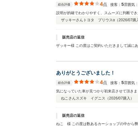
4
点
5
接客：
雰囲気
総合評価
説明が的確でわかりやすく、スムーズに判断でき
ザッキーさん
トヨタ プリウスα（
2026/07
購
販売店の返信
ザッキー様 この度はご契約いただきまして誠に
気軽にお立ち寄りください。 今後とも、どうぞ
ありがとうございました！
4
点
5
接客：
雰囲気
総合評価
気になっていた車が見つかり初来店させて頂きま
ねこさん
スズキ イグニス（
2026/07
購入）
販売店の返信
ねこ 様 この度は数あるカーショップの中から弊社をお選びになっていただきまして、心より厚く御礼申し上げます。 ねこ様よりいただきましたご縁です。WECARSで良かったと
思っていただけるようしっかりフォローさせてい