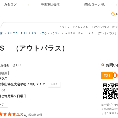
カタログ
中古車販売店
保険/ローン/他
ＡＵＴＯ ＰＡＬＬＡＳ （アウトパラス）(クチコ
店
ＡＵＴＯ ＰＡＬＬＡＳ （アウトパラス）
ＡＵＴＯ ＰＡＬＬＡＳ （アウトパラス） 
ＡＳ （アウトパラス）
お問い
らお任せ下さい！
0
取扱店
無料
パラス
都市山科区大宅早稲ノ内町２１２
MAP
8:00
日と毎月第２日曜日
ージ
※一部ダイヤ
※車の購入に
せはご遠慮く
4.8
点
(投稿数20件)