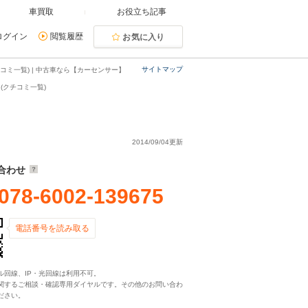
車買取
お役立ち記事
ログイン
閲覧履歴
お気に入り
サイトマップ
ミ一覧) | 中古車なら【カーセンサー】
(クチコミ一覧)
2014/09/04更新
合わせ
078-6002-139675
電話番号を読み取る
ル回線、IP・光回線は利用不可。
関するご相談・確認専用ダイヤルです。その他のお問い合わ
ださい。