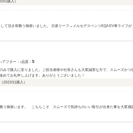
5/01
購入）
‐
‐
5
：
アフター：
品質：
のみで購入に至りました。ご担当者様や社長さんも大変誠実な方で、スムーズかつ
改めてお礼申し上げます。ありがとうございました！
 （
2023/11
購入）
難う御座います。 こちらこそ スムーズで気持ちのいい取引が出来た事を大変感
えすると大変喜んでおられました。距離は有りますが、それを感じさせない対応を