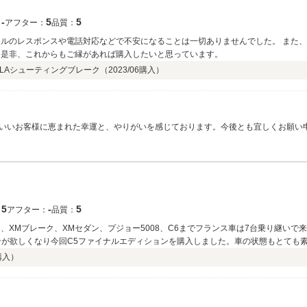
‐
5
5
：
アフター：
品質：
ールのレスポンスや電話対応などで不安になることは一切ありませんでした。 また
 是非、これからもご縁があれば購入したいと思っています。
LAシューティングブレーク（
2023/06
購入）
いいお客様に恵まれた幸運と、やりがいを感じております。今後とも宜しくお願い
5
‐
5
：
アフター：
品質：
、XMブレーク、XMセダン、プジョー5008、C6までフランス車は7台乗り継いで来
ンが欲しくなり今回C5ファイナルエディションを購入しました。車の状態もとても素
を購入出来るお店だと思います。
購入）