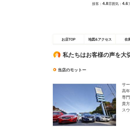
4.8
4.6
接客：
雰囲気：
お店TOP
地図&アクセス
在
私たちはお客様の声を大
当店のモットー
サー
高年
専門
貴方
スウ