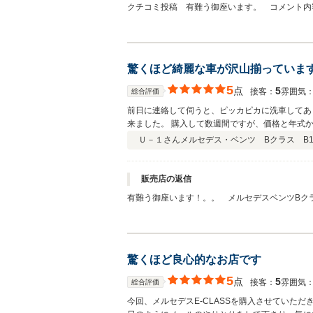
クチコミ投稿 有難う御座います。 コメント内
笑。。 今後とも宜しくお願い致します。
驚くほど綺麗な車が沢山揃っていま
5
点
5
接客：
雰囲気
総合評価
前日に連絡して伺うと、ピッカピカに洗車してあ
来ました。 購入して数週間ですが、価格と年式
かっております。 これからも整備等でお世話に
Ｕ－１さん
メルセデス・ベンツ Bクラス B18
販売店の返信
有難う御座います！。。 メルセデスベンツBク
買えなくなってしまう事です。。笑笑 今後とも
驚くほど良心的なお店です
5
点
5
接客：
雰囲気
総合評価
今回、メルセデスE-CLASSを購入させていた