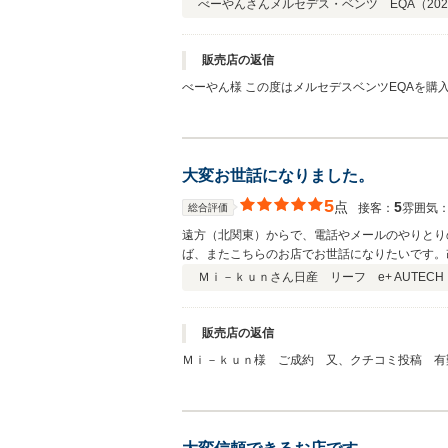
べーやんさん
メルセデス・ベンツ EQA（
202
販売店の返信
べーやん様 この度はメルセデスベンツEQAを購入して頂き有難う御座いました。 日産リーフ→メルセデスベンツEQA EV車ライフが 充実するように応援しますので 今後とも宜しく
お願い致します。 アウトパラス スタッフ一同
大変お世話になりました。
5
点
5
接客：
雰囲気
総合評価
遠方（北関東）からで、電話やメールのやりとり
ば、またこちらのお店でお世話になりたいです。
Ｍｉ－ｋｕｎさん
日産 リーフ e+ AUTECH
販売店の返信
Ｍｉ－ｋｕｎ様 ご成約 又、クチコミ投稿 有
きのオーナー様にお使い頂く事になった旨をお伝
します。 スタッフ一同