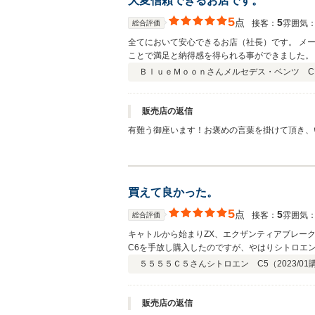
大変信頼できるお店です。
5
点
5
接客：
雰囲気
総合評価
全てにおいて安心できるお店（社長）です。 メ
ことで満足と納得感を得られる事ができました。
ＢｌｕｅＭｏｏｎさん
メルセデス・ベンツ C
販売店の返信
有難う御座います！お褒めの言葉を掛けて頂き、
買えて良かった。
5
点
5
接客：
雰囲気
総合評価
キャトルから始まりZX、エクザンティアブレーク
C6を手放し購入したのですが、やはりシトロエ
さんは、車について造詣がとても深く安心して車
５５５５Ｃ５さん
シトロエン C5（
2023/01
販売店の返信