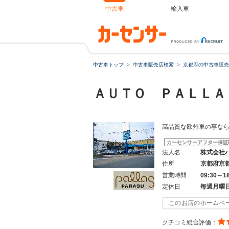
中古車
輸入車
中古車トップ
中古車販売店検索
京都府の中古車販売
ＡＵＴＯ ＰＡＬＬ
高品質な欧州車の事な
カーセンサーアフター保証
法人名
株式会社
住所
京都府京
営業時間
09:30～1
定休日
毎週月曜
このお店のホームペ
クチコミ総合評価：