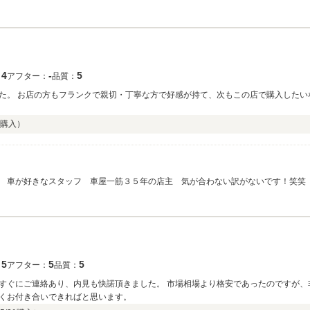
。
4
‐
5
：
アフター：
品質：
た。 お店の方もフランクで親切・丁寧な方で好感が持て、次もこの店で購入したい
購入）
 車が好きなスタッフ 車屋一筋３５年の店主 気が合わない訳がないです！笑笑
5
5
5
：
アフター：
品質：
すぐにご連絡あり、内見も快諾頂きました。 市場相場より格安であったのですが、
くお付き合いできればと思います。