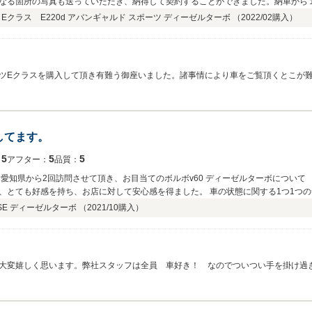
なる箇所の写真も送っていただき、納得して契約することができました。納車から
した。今回パラスさんと出会えて本当に良かったと思っています。今後ともよろし
クラス E220d アバンギャルド スポーツ ディーゼルターボ （
2022/02
購入）
ツEクラスを購入して頂き有難う御座いました。諸事情により車をご覧頂くとこが
一人の車好きとして、どんな状態の車が届けば嬉しいか！？と自問・自答し、スタ
・・、、涙、、 満足頂けて本当に良かった！大切にお使い頂けますよう願ってお
してます。
5
5
5
：
アフター：
品質：
長
、とても好感を持ち、お店に対して安心感を得ました。 車の状態に関する1つ1つ
なる『塗装状態』の事を含めて、車全体のことを丁寧に話して下さり、本当に誠実さ
SE ディーゼルターボ （
2021/10
購入）
正直に教えてくださいました。 数日後 自分のところに車が届き、さらに綺麗に完
切だということを改めて感じました。 勉強になりました。 大切に大切に乗らせて
大変嬉しく思います。弊社スタッフは全員 車好き！ なのでついつい手を掛け過
座いました。