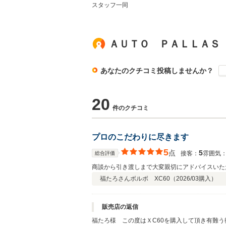
スタッフ一同
ＡＵＴＯ ＰＡＬＬＡＳ
あなたのクチコミ投稿しませんか？
20
件のクチコミ
プロのこだわりに尽きます
5
点
5
接客：
雰囲気
総合評価
商談から引き渡しまで大変親切にアドバイスいた
福たろさん
ボルボ XC60（
2026/03
購入）
販売店の返信
福たろ様 この度はＸC60を購入して頂き有難