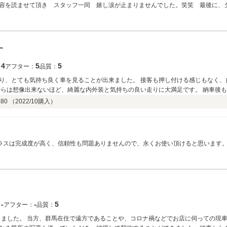
容を読ませて頂き スタッフ一同 嬉し涙が止まりませんでした。笑笑 最後に、
す
4
5
5
：
アフター：
品質：
り、とても気持ち良く車を見ることが出来ました。 接客も押し付ける感じもなく、
からは想像出来ないほど、綺麗な内外装と気持ちの良い走りに大満足です。 納車後
なると思いますので、宜しくお願い致します。
0 （
2022/10
購入）
ラスは完成度が高く、信頼性も問題ありませんので、永くお使い頂けると思います
宜しくお願い致します。
‐
‐
5
：
アフター：
品質：
だきました。 当方、群馬在住で遠方であることや、コロナ禍などでお店に伺っての