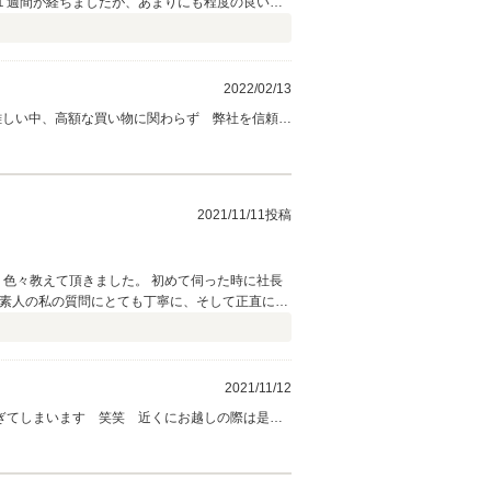
１週間が経ちましたが、あまりにも程度の良い車
くお願いいたします。
2022/02/13
難しい中、高額な買い物に関わらず 弊社を信頼し
ッフと話し合い、弊社として納得のいく状態で送
ります。こちらこそ、宜しくお願いいたします。
2021/11/11投稿
の素人の私の質問にとても丁寧に、そして正直に答
を感じました。 そして2回目に伺った時にお会
璧に仕上がってたので、嬉しく思いました。 車も
頂きます。今後とも宜しくお願いします。
2021/11/12
ぎてしまいます 笑笑 近くにお越しの際は是非