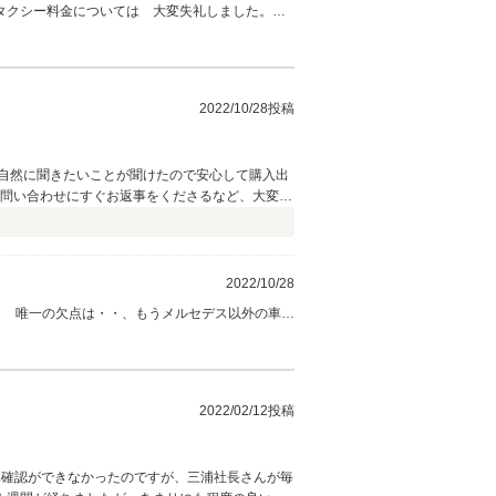
タクシー料金については 大変失礼しました。笑
2022/10/28投稿
自然に聞きたいことが聞けたので安心して購入出
も問い合わせにすぐお返事をくださるなど、大変助
2022/10/28
。 唯一の欠点は・・、もうメルセデス以外の車が
2022/02/12投稿
現車確認ができなかったのですが、三浦社長さんが毎