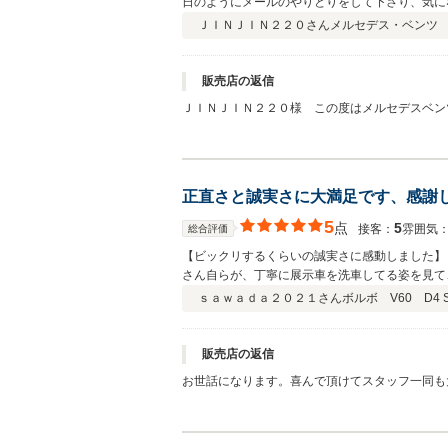
日のようにメールのやりとりをして下さり、気に
で、周りからは「新車なの？」と何度も聞かれま
ＪＩＮＪＩＮ２２０さん
メルセデス・ベンツ E
販売店の返信
ＪＩＮＪＩＮ２２０様 この度はメルセデスベン
てご決断を賜り本当に有難う御座いました。私も
り出すことが出来ました。お届当日は雨でしたが
正直さと誠実さに大満足です、感謝
5
点
5
接客：
雰囲気
総合評価
【ビックリするくらいの誠実さに感動しました】 愛知県から2回訪問させて頂き、お目当てのボルボv60 ディーゼルターボについて 色々教えて頂きました。 初めて伺った時に社
さん自らが、丁寧に展示車を洗車してる姿を見て
えてくださいました。そして社長さん自身が気に
ｓａｗａｄａ２０２１さん
ボルボ V60 D4 
いしたスタッフの方も全く同じく 丁寧に親切に
他のモノも誰から買うか、どのお店で買うかが大
販売店の返信
お世話になります。喜んで頂けてスタッフ一同も
お立ち寄りください。 この度は本当に有難う御