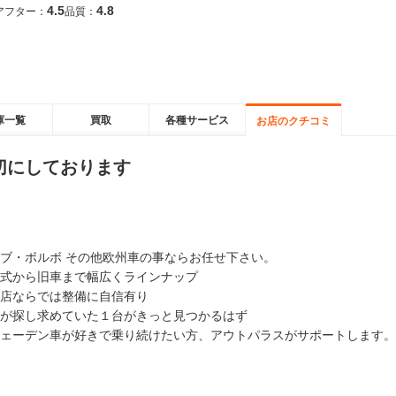
4.5
4.8
アフター：
品質：
庫一覧
買取
各種サービス
お店のクチコミ
切にしております
ブ・ボルボ その他欧州車の事ならお任せ下さい。
式から旧車まで幅広くラインナップ
店ならでは整備に自信有り
が探し求めていた１台がきっと見つかるはず
ェーデン車が好きで乗り続けたい方、アウトパラスがサポートします。