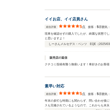
しております。 今後とも宜しくお願い致します
イイお店、イイ店員さん
5
点
5
接客：
雰囲気
総合評価
現車を確認せずの購入でしたが、綺麗な状態でし
と思いますよ！
しーさん
メルセデス・ベンツ EQE（
2025/03
販売店の返信
クチコミ投稿有難う御座います！車好きのお客様
い 宜しくお願い致します。
素早い対応
5
点
5
接客：
雰囲気
総合評価
年末の多忙な時期にも関わらず、問い合わせ後に
スも完備されているようなので、これからも末永