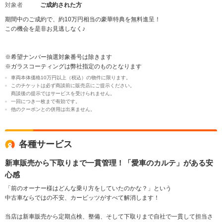
対象者
ご成約された方
期間中のご成約で、約10万円相当の豪華特典を無料進呈！
この機会を是非お見逃しなく♪
※希望ナンバー抽選対象番号は除きます
※ガラスコーティングは弊社指定のものとなります
車両本体価格10万円以上（税込）の物件に限ります。
このチケットは必ず商談前に販売店にご提示ください。
商談後の提示ではサービスを受けられません。
一回につき一枚まで有効です。
他のクーポンとの併用は出来ません。
各種サービス
新車販売から下取りまで一貫管理！「愛車のカルテ」がある安
心感
「前のオーナー様はどんな乗り方をしていたのかな？」という
中古車ならではの不安、カービッツがすべて解消します！
当店は新車販売から定期点検、整備、そして下取りまで自社で一貫して担当さ