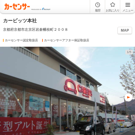
履歴
お気に入り
メニュー
カービッツ本社
京都府京都市左京区岩倉幡枝町２００８
MAP
カーセンサー認定取扱店
カーセンサーアフター保証取扱店
1/5