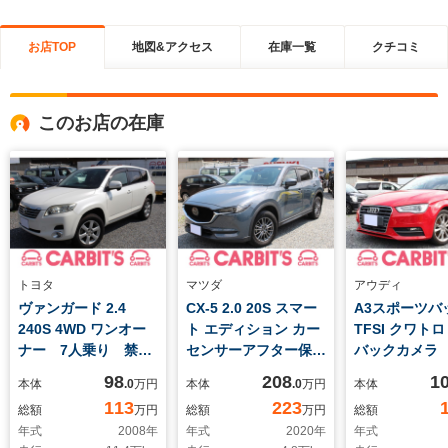
お店TOP
地図&アクセス
在庫一覧
クチコミ
このお店の在庫
トヨタ
マツダ
アウディ
ヴァンガード 2.4
CX-5 2.0 20S スマー
A3スポーツバッ
240S 4WD ワンオー
ト エディション カー
TFSI クワトロ
ナー 7人乗り 禁煙
センサーアフター保証
バックカメラ
車 純正ナビ バック
半年付帯 360ビュ
車 Blueto
98
208
1
本体
.0
万円
本体
.0
万円
本体
カメラ ETC クルー
ーモニター 全方位カ
MTモード付 
113
223
総額
万円
総額
万円
総額
ズコントロール
メラ ワンオーナー
シートヒータ
年式
2008
年
年式
2020
年
年式
アダプティブLEDライ
シート ナビ