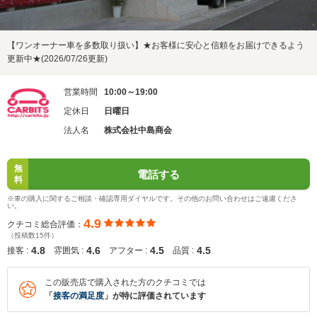
【ワンオーナー車を多数取り扱い】★お客様に安心と信頼をお届けできるよう
更新中★(2026/07/26更新)
営業時間
10:00～19:00
定休日
日曜日
法人名
株式会社中島商会
無
電話する
料
※車の購入に関するご相談・確認専用ダイヤルです。その他のお問い合わせはご遠慮くださ
い。
4.9
クチコミ総合評価：
（投稿数15件）
4.8
4.6
4.5
4.5
接客 :
雰囲気 :
アフター :
品質 :
この販売店で購入された方のクチコミでは
「
接客の満足度
」が特に評価されています