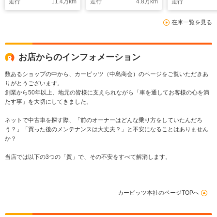
走行
11.4
万km
走行
4.8
万km
走行
ト CD/DVD地デジ
純正アルミホ
交通標識認識システ
スマートキー
在庫一覧を見る
ム 禁煙車 パーキン
グセンサー レーンキ
ープ
お店からのインフォメーション
数あるショップの中から、カービッツ（中島商会）のページをご覧いただきあ
りがとうございます。
創業から50年以上、地元の皆様に支えられながら「車を通してお客様の心を満
たす事」を大切にしてきました。
ネットで中古車を探す際、「前のオーナーはどんな乗り方をしていたんだろ
う？」「買った後のメンテナンスは大丈夫？」と不安になることはありません
か？
当店では以下の3つの「質」で、その不安をすべて解消します。
カービッツ本社のページTOPへ