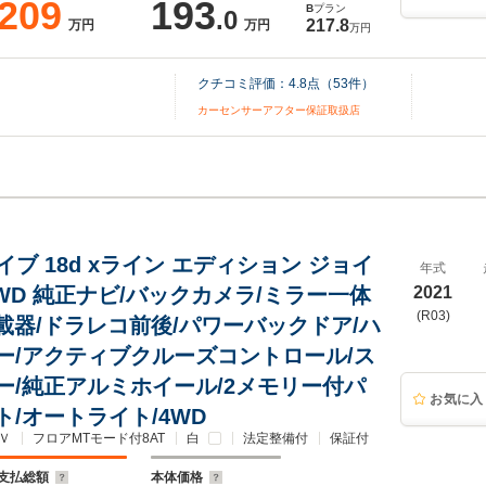
209
193
B
プラン
.0
217.8
万円
万円
万円
クチコミ評価：
4.8
点（
53
件）
カーセンサーアフター保証取扱店
ライブ 18d xライン エディション ジョイ
年式
WD 純正ナビ/バックカメラ/ミラー一体
2021
(R03)
車載器/ドラレコ前後/パワーバックドア/ハ
ー/アクティブクルーズコントロール/ス
ー/純正アルミホイール/2メモリー付パ
お気に入
ト/オートライト/4WD
Ｖ
フロアMTモード付8AT
白
法定整備付
保証付
支払総額
本体価格