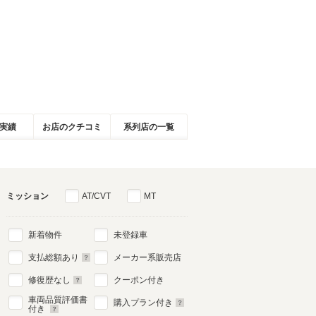
実績
お店のクチコミ
系列店の一覧
ミッション
AT/CVT
MT
新着物件
未登録車
支払総額あり
メーカー系販売店
修復歴なし
クーポン付き
車両品質評価書
購入プラン付き
付き