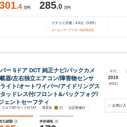
301
285
.4
.0
万円
万円
クチコミ評価：
4.8
点（
53
件）
カーセンサーアフター保証取扱店
パー 5ドア DCT 純正ナビ/バックカメ
年式
C車載器/左右独立エアコン/障害物センサ
2019
(H31)
トライト/オートワイパー/アイドリングス
スタッドレス付/フロント&バックフォグ/
ジェントセーフティ
お気に入
フロアMTモード付7AT
薄茶灰
法定整備付
支払総額
本体価格