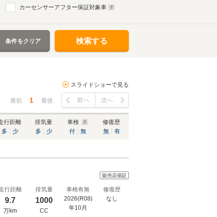
カーセンサーアフター保証対象車
検索する
条件をクリア
スライドショーで見る
1
前へ
次へ
最初
最後
走行距離
排気量
車検
修復歴
多
少
多
少
付
無
無
有
販売店保証
走行距離
排気量
車検有無
修復歴
2026(R08)
なし
9.7
1000
年10月
万km
CC