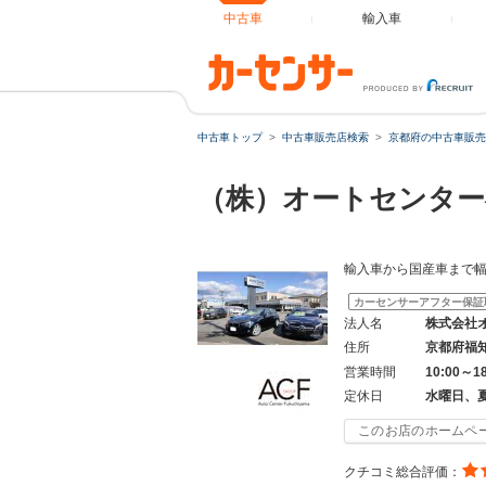
中古車
輸入車
中古車トップ
中古車販売店検索
京都府の中古車販売
（株）オートセンタ
輸入車から国産車まで幅
カーセンサーアフター保証
法人名
株式会社
住所
京都府福
営業時間
10:00～1
定休日
水曜日、
このお店のホームペ
クチコミ総合評価：