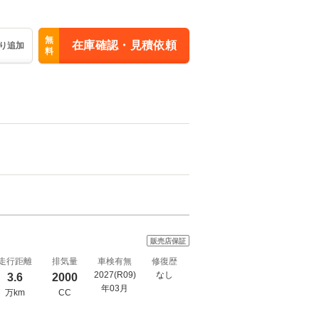
無
在庫確認・見積依頼
り追加
料
販売店保証
走行距離
排気量
車検有無
修復歴
2027(R09)
なし
3.6
2000
年03月
万km
CC