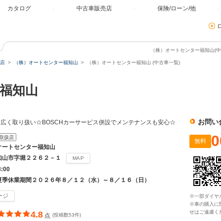
カタログ
中古車販売店
保険/ローン/他
（株）オートセンター福知山(中
店
（株）オートセンター福知山
（株）オートセンター福知山 (中古車一覧)
ー福知山
お問い
広く取り扱い☆BOSCHカーサービス併設でメンテナンスも安心☆
0
取扱店
無料
オートセンター福知山
知山市字堀２２６２－１
MAP
8:00
夏季休業期間２０２６年８／１２（水）～８／１６（日）
ージ
※一部ダイヤ
※車の購入に
せはご遠慮く
4.8
点
(投稿数53件)