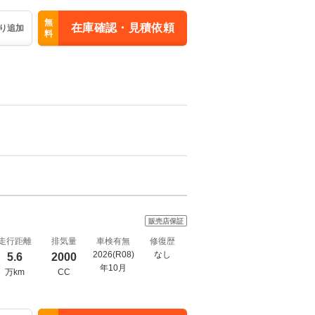
無
在庫確認・見積依頼
り追加
料
販売店保証
走行距離
排気量
車検有無
修復歴
2026(R08)
なし
5.6
2000
年10月
万km
CC