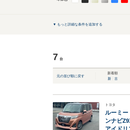
▼ もっと詳細な条件を追加する
7
台
新着順
元の並び順に戻す
新
古
トヨタ
ルーミー 
ンナビZ9
アイドリ