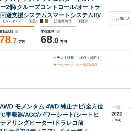
キー2個/クルーズコントロール/オートラ
突回避支援システムスマートシステムII)/
お気に入
インパネCVT
茶黒II
法定整備付
保証付
支払総額
本体価格
78
68
.7
.0
万円
万円
クチコミ評価：
4.8
点（
53
件）
カーセンサーアフター保証取扱店
B4 AWD モメンタム 4WD 純正ナビ/全方位
年式
TC車載器/ACC/パワーシート/シートヒ
2022
(R04)
ステアリングヒーター/ドラレコ前