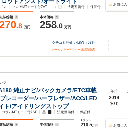
パイロットアシスト/オートライト
お気に入
ゴン
フロアMTモード付7AT
白
法定整備付
保証付
支払総額
本体価格
270
258
.8
.0
万円
万円
クチコミ評価：
4.8
点（
53
件）
カーセンサーアフター保証取扱店
ンツ
A180 純正ナビ/バックカメラ/ETC車載
年式
ブレコーダー/ハーフレザー/ACC/LED
2019
(H31)
イト/アイドリングストップ
コラムMTモード付7AT
黒
法定整備付
保証付
A
プラン
210.5
支払総額
本体価格
万円
お気に入