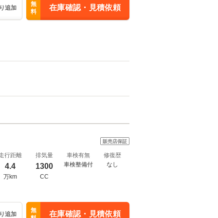
無
在庫確認・見積依頼
り追加
料
販売店保証
走行距離
排気量
車検有無
修復歴
車検整備付
なし
4.4
1300
万km
CC
無
在庫確認・見積依頼
り追加