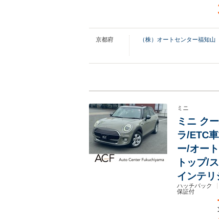
京都府
（株）オートセンター福知山
ミニ
ミニ クー
ラ/ET
ー/オー
トップ/
インテリ
ハッチバック
保証付