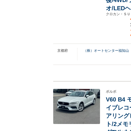
後/4WD
オ/LE
クロカン・ＳＵ
京都府
（株）オートセンター福知山
ボルボ
V60 B
イブレコ
アリング
ト/2メモ