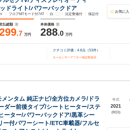
/フルセグTV/ディスプレイオーディ
Dヘッドライト/パワーバックドア
お気に入
Ｖ
フロアMTモード付7AT
白
法定整備付
保証付
支払総額
本体価格
299
288
.7
.0
万円
万円
クチコミ評価：
4.8
点（
53
件）
カーセンサーアフター保証取扱店
4 モメンタム 純正ナビ/全方位カメラ/ドラ
年式
ーダー前後タイプ/シートヒーター/ステ
2021
(R03)
ヒーター/パワーバックドア/黒革シー
リー付パワーシート/ETC車載器/フルセ