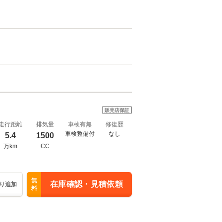
販売店保証
走行距離
排気量
車検有無
修復歴
車検整備付
なし
5.4
1500
万km
CC
無
在庫確認・見積依頼
り追加
料