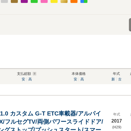
支払総額
本体価格
年式
安
高
安
高
新
古
1.0 カスタム G-T ETC車載器/アルパイ
年式
X/フルセグTV/両側パワースライドドア/
2017
(H29)
ングストップ/プッシュスタート/スマー