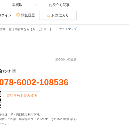
車買取
お役立ち記事
ログイン
閲覧履歴
お気に入り
サイトマップ
古車一覧) | 中古車なら【カーセンサー】
2026/04/03更新
合わせ
078-6002-108536
電話番号を読み取る
ル回線、IP・光回線は利用不可。
関するご相談・確認専用ダイヤルです。その他のお問い合わ
ださい。