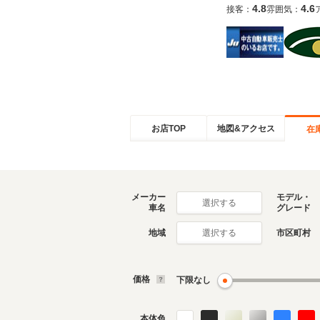
4.8
4.6
接客：
雰囲気：
お店TOP
地図&アクセス
在
メーカー
モデル・
選択する
車名
グレード
地域
市区町村
選択する
価格
下限なし
本体色