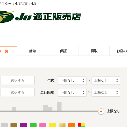
4.8
4.8
アフター：
品質：
整備
保証
買取
お店の
庫一覧
〜
年式
選択する
〜
走行距離
選択する
上限なし