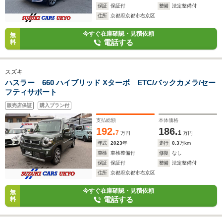
保証
保証付
整備
法定整備付
住所
京都府京都市右京区
今すぐ在庫確認・見積依頼
無
電話する
料
スズキ
ハスラー 660 ハイブリッド Xターボ ETC/バックカメラ/セー
フティサポート
販売店保証
購入プラン付
支払総額
本体価格
192.
186.
7
1
万円
万円
年式
2023
年
走行
0.3
万km
車検
車検整備付
修復
なし
保証
保証付
整備
法定整備付
住所
京都府京都市右京区
今すぐ在庫確認・見積依頼
無
電話する
料