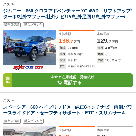
スズキ
ジムニー 660 クロスアドベンチャー XC 4WD リフトアップ/
ターボ/社外マフラー/社外ナビ/TV/社外足回り/社外マフラー/ル
ームライト/HKSターボタイマー/サイドアンダーパイプ/LEDヘ
販売店保証
購入プラン付
ッドライト/LEDテールランプ/ETC
支払総額
本体価格
136.
129.
7
7
万円
万円
年式
2010
年
走行
4.9
万km
車検
車検整備付
修復
なし
保証
保証付
整備
法定整備付
住所
京都府京都市右京区
今すぐ在庫確認・見積依頼
無
電話する
料
スズキ
スペーシア 660 ハイブリッド X 純正8インチナビ・両側パワ
ースライドドア・セーフティサポート・ETC・スリムサーキュ
レーター
販売店保証
購入プラン付
支払総額
本体価格