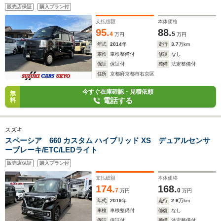
販売店保証
購入プラン付
支払総額
本体価格
95.
88.
4
5
万円
万円
年式
2014
年
走行
3.7
万km
車検
車検整備付
修復
なし
保証
保証付
整備
法定整備付
住所
京都府京都市右京区
今すぐ在庫確認・見積依頼
無
電話する
料
スズキ
スペーシア 660 カスタム ハイブリッド XS デュアルセンサ
ーブレーキ/ETC/LEDライト
販売店保証
購入プラン付
支払総額
本体価格
174.
168.
7
0
万円
万円
年式
2019
年
走行
2.6
万km
車検
車検整備付
修復
なし
保証
保証付
整備
法定整備付