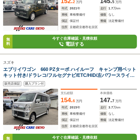
152.
145.
2
5
万円
万円
年式
2021
年
走行
1.7
万km
車検
車検整備付
修復
なし
保証
保証付
整備
法定整備付
住所
京都府京都市右京区
今すぐ在庫確認・見積依頼
無
電話する
料
スズキ
エブリイワゴン 660 PZターボ ハイルーフ キャンプ用ベット
キット付き/ドラレコ/フルセグナビ/ETC/HID/左パワースライド
ドア
販売店保証
購入プラン付
支払総額
本体価格
154.
147.
6
7
万円
万円
年式
2015
年
走行
3.7
万km
車検
車検整備付
修復
なし
保証
保証付
整備
法定整備付
住所
京都府京都市右京区
今すぐ在庫確認・見積依頼
無