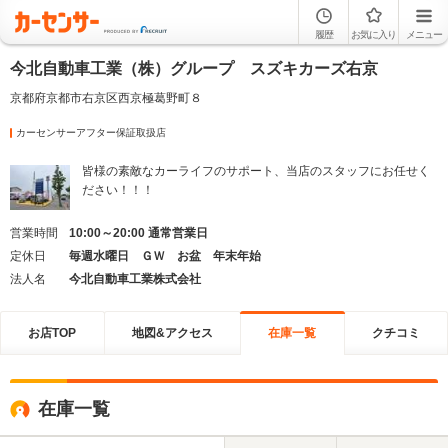
履歴
お気に入り
メニュー
今北自動車工業（株）グループ スズキカーズ右京
京都府京都市右京区西京極葛野町８
カーセンサーアフター保証取扱店
皆様の素敵なカーライフのサポート、当店のスタッフにお任せく
ださい！！！
営業時間
10:00～20:00 通常営業日
定休日
毎週水曜日 ＧＷ お盆 年末年始
法人名
今北自動車工業株式会社
お店TOP
地図&アクセス
在庫一覧
クチコミ
在庫一覧