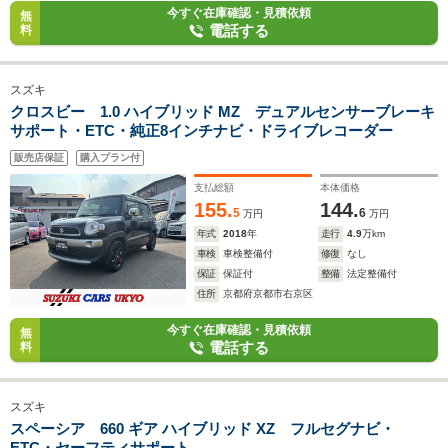
今すぐ在庫確認・見積依頼
無
電話する
料
スズキ
クロスビー 1.0 ハイブリッド MZ デュアルセンサーブレーキ
サポート・ETC・純正8インチナビ・ドライブレコーダー
販売店保証
購入プラン付
支払総額
本体価格
155.
144.
5
6
万円
万円
年式
2018
年
走行
4.9
万km
車検
車検整備付
修復
なし
保証
保証付
整備
法定整備付
住所
京都府京都市右京区
今すぐ在庫確認・見積依頼
無
電話する
料
スズキ
スペーシア 660 ギア ハイブリッド XZ フルセグナビ・
ETC・セーフティサポート