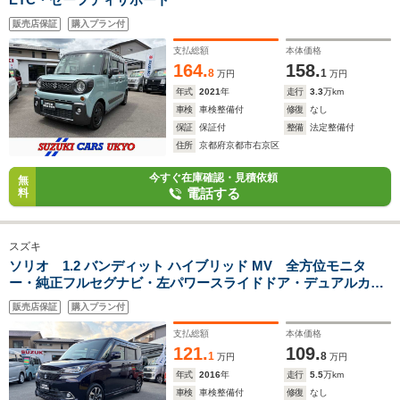
販売店保証
購入プラン付
支払総額
本体価格
164.
158.
8
1
万円
万円
年式
2021
年
走行
3.3
万km
車検
車検整備付
修復
なし
保証
保証付
整備
法定整備付
住所
京都府京都市右京区
今すぐ在庫確認・見積依頼
無
電話する
料
スズキ
ソリオ 1.2 バンディット ハイブリッド MV 全方位モニタ
ー・純正フルセグナビ・左パワースライドドア・デュアルカメ
ラブレーキサポート
販売店保証
購入プラン付
支払総額
本体価格
121.
109.
1
8
万円
万円
年式
2016
年
走行
5.5
万km
車検
車検整備付
修復
なし