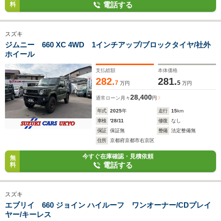
電話する
料
スズキ
ジムニー 660 XC 4WD 1インチアップ/ブロックタイヤ/社外
ホイール
支払総額
本体価格
282.
281.
7
5
万円
万円
28,400
通常ローン
月々
円
年式
2025
年
走行
15
km
車検
'28/11
修復
なし
保証
保証無
整備
法定整備無
住所
京都府京都市右京区
今すぐ在庫確認・見積依頼
無
電話する
料
スズキ
エブリイ 660 ジョイン ハイルーフ ワンオーナー/CDプレイ
ヤー/キーレス