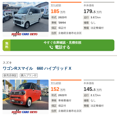
支払総額
本体価格
185
179.
5
万円
万円
年式
2023
年
走行
3.0
万km
車検
'28/04
修復
なし
保証
保証付
整備
法定整備付
住所
京都府京都市右京区
今すぐ在庫確認・見積依頼
無
電話する
料
スズキ
ワゴンRスマイル 660 ハイブリッド X
販売店保証
購入プラン付
支払総額
本体価格
152
145.
5
万円
万円
年式
2022
年
走行
2.1
万km
車検
車検整備付
修復
なし
保証
保証付
整備
法定整備付
住所
京都府京都市右京区