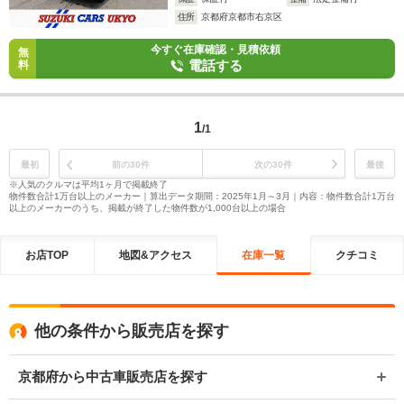
住所
京都府京都市右京区
今すぐ在庫確認・見積依頼
無
電話する
料
1
/1
最初
前の30件
次の30件
最後
※人気のクルマは平均1ヶ月で掲載終了
物件数合計1万台以上のメーカー｜算出データ期間：2025年1月～3月｜内容：物件数合計1万台
以上のメーカーのうち、掲載が終了した物件数が1,000台以上の場合
お店TOP
地図&アクセス
在庫一覧
クチコミ
他の条件から販売店を探す
京都府から中古車販売店を探す