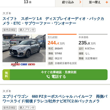
13
絞り込み
並べ替え
台
スズキ
スイフト スポーツ 1.4 ディスプレイオーディオ・バックカ
メラ・ETC・サブウーファー・ワンオーナー
販売店保証
購入プラン付
支払総額
本体価格
244.
235.
4
8
万円
万円
年式
2024
年
走行
0.5
万km
車検
'27/02
修復
なし
保証
保証付
整備
法定整備付
住所
京都府京都市右京区
今すぐ在庫確認・見積依頼
無
電話する
料
スズキ
エブリイワゴン 660 PZターボスペシャル ハイルーフ 両側パ
ワースライド/前後ドラレコ/社外ナビ/ETC2.0/バックカメラ
販売店保証
購入プラン付