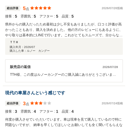
肢になかったお車に一目惚れをして買われるお客様がいたりと、中古
車購入はまさしく出逢いだなと思います。 そのような中で今回のよう
5
総合評価
2026/07/26投稿
点
にご納得いただけるお買い物をしていただけたことは、私共も中古車
5
5
5
5
接客 :
雰囲気 :
アフター :
品質 :
販売冥利に尽きます。 これからもそのように思っていただけるよう、
精進してまいりますので、何卒パッカーズをこれからもよろしくお願
県外からの購入だったため最初は少し不安もありましたが、口コミ評価が高
いいたします。
かったこともあり、購入を決めました。 他の方のレビューにもあるように、
やり取りは基本的にLINEで行います。これがとてもスムーズで、分からない
ことも気軽に質問でき、やり取りが記録として残るので後から見返せる点も
ＴＴＨ
安心でした。 納車当日にスタッフの方と初めてお会いしましたが、とても親
購入年月：
2026/07
購入した車：ルノー カングー
切で丁寧に対応していただき、最後まで安心して取引を進めることができま
した。 県外からでも不安なく購入できる、とても信頼できる販売店だと思い
ます。この販売スタイルは本当に素晴らしいと感じました。また機会があれ
販売店の返信
2026/07/28
ばぜひお願いしたいです。
TTH様、この度はルノーカングーのご購入誠にありがとうございまし
た！ その後、カングーと過ごすカーライフはいかがでしょうか？？ 当
店ではご利用のお客様への連絡手段は基本的にLINEやメールを中心に
使用しておりますが、 これはTTH様が評価してくださったように、後
現代の車屋さんという感じです
からでも見返せるようにするためというのが大きな理由のひとつで
す。 今回はご遠方から実車を見ないでのご購入という形ではございま
3
総合評価
2026/07/24投稿
点
したが、ご納車までご満足いただけたとの事で、当店としてもとても
3
4
1
4
接客 :
雰囲気 :
アフター :
品質 :
誇らしく思います^ ^ 当店では今後も厳選した高品質のお車を仕入れ続
けてまいりますので、ぜひまたの機会がございましたらお気軽にお声
何度か購入させていただいています。車は現車を見て購入しているので特に
がけくださいませ♪ TTH様のカーライフが素敵な日々であります事
問題ないですが、 納車を早くしてほしいとお願いしても全く聞いてもらえな