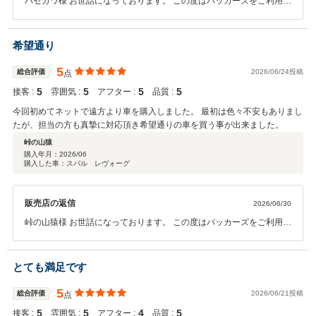
ハセガワ様 お世話になっております。 この度はパッカーズをご利用い
ただきまして、誠にありがとうございました。 とても高い評価をいた
だき、たいへん光栄でございます。 お客様が疑問などを抱いている際
にLINEでやりとりをするというのは、高価なお買い物をする時には特
希望通り
に不安を感じられると私共も理解しているからこそ、迅速・丁寧にお
答えするというのは常に意識して取り組ませていただいております。
5
総合評価
2026/06/24投稿
点
その点が今回のこのような高い評価をいただけることに繋がり、私共
5
5
5
5
接客 :
雰囲気 :
アフター :
品質 :
もたいへん励みになります。 またご機会がございましたら、ぜひ再度
ご利用いただけますと幸いです。 何卒、これからもパッカーズをよろ
今回初めてネットで遠方より車を購入しました。 最初は色々不安もありまし
しくお願いいたします。
たが、担当の方も真摯に対応頂き希望通りの車を買う事が出来ました。
峠の山猿
購入年月：
2026/06
購入した車：スバル レヴォーグ
販売店の返信
2026/06/30
峠の山猿様 お世話になっております。 この度はパッカーズをご利用い
ただきまして、誠にありがとうございました。 併せて、とても高い評
価をいただき、たいへん励みになります。 初めてのお車のネット購入
で、ご希望通りというお言葉をいただけて私共も安心いたしました。
とても満足です
担当営業はもちろんのこと、担当がお休みをいただいていたとしても
他のスタッフで対応させていただけるように、常に情報を共有させて
5
総合評価
2026/06/21投稿
点
いただいており、スタッフ全員がご担当という意識でさせていただい
5
5
4
5
接客 :
雰囲気 :
アフター :
品質 :