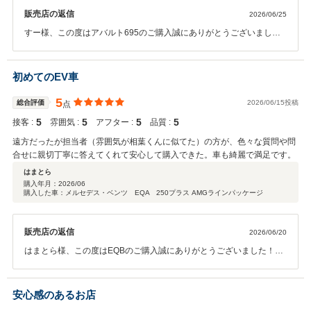
販売店の返信
2026/06/25
すー様、この度はアバルト695のご購入誠にありがとうございまし
た！また総合☆5つの高評価まで頂戴しまして、あわせて御礼申し上
げます♪ アバルトに乗りたいとずっとお考えだったというお話でした
が、今回の1台は695の中でも更に特別な1台です･･･！ 見た目、中身
初めてのEV車
共にアバルトのワイルドさを堪能できる事間違いなしですので、これ
からたくさん乗って素敵なカーライフをお送りくださいね^ ^ またお車
5
総合評価
2026/06/15投稿
点
の事で何かお力になれる事がございましたらお気軽にご相談ください
5
5
5
5
接客 :
雰囲気 :
アフター :
品質 :
ませ！ 今後ともパッカーズをよろしくお願いいたします☆
遠方だったが担当者（雰囲気が相葉くんに似てた）の方が、色々な質問や問
合せに親切丁寧に答えてくれて安心して購入できた。車も綺麗で満足です。
はまとら
購入年月：
2026/06
購入した車：メルセデス・ベンツ EQA 250プラス AMGラインパッケージ
販売店の返信
2026/06/20
はまとら様、この度はEQBのご購入誠にありがとうございました！ま
た☆5つの高評価も頂戴しまして、合わせて御礼申し上げます♪ ご遠方
からのご利用で不安に思われる事が少なからずあったかと思います
が、店頭でのご納車の際にお喜びのお言葉をいただき、担当いたしま
安心感のあるお店
した私も嬉しく思いました^ ^ 電気自動車ならではのスムーズな加速と