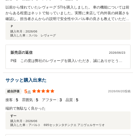
ております。 またお車のことで何かお困りのことがございましたら、
全員でサポートさせていただければと思いますので、いつでもお気軽
以前から憧れていたレヴォーグ STIを購入しました。 車の機能については前
にご連絡くださいませ。 何卒、これからもパッカーズをよろしくお願
からある程度はネットで知っていました。実際に来店して内外装の綺麗さを
いいたします。
確認し、担当者さんからの説明で安全性やスバル車の良さも教えていただい
てよかったです。本日納車でしたが、来店から納車までの流れがスムーズで
Ｐ
車の品質もとてもよかったです。 車については走り・実用性・安全性のバラ
購入年月：
2026/06
購入した車：スバル レヴォーグ
ンスが非常に良く、「運転が好きだけど普段使いも妥協したくない」という
人にはぴったりの一台だと思います。これからたくさんの思い出を作ってい
きたいです。
販売店の返信
2026/06/23
P様 この度は弊社のレヴォーグを購入いただき、誠にありがとうご
ざいました☆また素敵なコメントをいただき、大変嬉しく思います^^
担当の私もスバル車を乗っておりますので、お話しやすく、ご納得い
ただけ、憧れのレヴォーグをお届けできてなによりでございます♪弊社
サクッと購入出来た
につきましてもお褒めの言葉いただき、スタッフ一同、大変励みにな
ります☆ぜひ、たくさんドライブをして、たくさんの思い出を作って
5
総合評価
2026/06/20投稿
点
くださいませ^^ありがとうございました☆
5
5
3
5
接客 :
雰囲気 :
アフター :
品質 :
端的で無駄なく良かった
すー
購入年月：
2026/06
購入した車：アバルト 695セッタンタチンクエ アニヴェルサーリオ