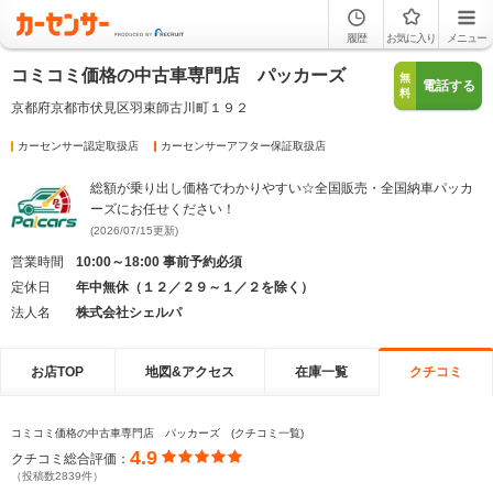
履歴
お気に入り
メニュー
コミコミ価格の中古車専門店 パッカーズ
無
電話する
料
京都府京都市伏見区羽束師古川町１９２
カーセンサー認定取扱店
カーセンサーアフター保証取扱店
総額が乗り出し価格でわかりやすい☆全国販売・全国納車パッカ
ーズにお任せください！
(2026/07/15更新)
営業時間
10:00～18:00 事前予約必須
定休日
年中無休（１２／２９～１／２を除く）
法人名
株式会社シェルパ
お店TOP
地図&アクセス
在庫一覧
クチコミ
コミコミ価格の中古車専門店 パッカーズ (クチコミ一覧)
4.9
クチコミ総合評価：
（投稿数2839件）