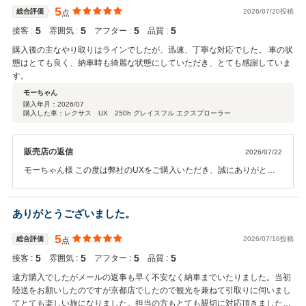
をご堪能くださいませ☆ また今後も私どもが力になれる事がございま
5
総合評価
2026/07/20投稿
点
したら、お気軽にご相談くださいね^ ^ 今後ともパッカーズをよろしく
5
5
5
5
接客 :
雰囲気 :
アフター :
品質 :
お願いいたします！
購入後の主なやり取りはラインでしたが、迅速、丁寧な対応でした。 車の状
態はとても良く、納車時も綺麗な状態にしていただき、とても感謝していま
す。
モーちゃん
購入年月：
2026/07
購入した車：レクサス UX 250h グレイスフル エクスプローラー
販売店の返信
2026/07/22
モーちゃん様 この度は弊社のUXをご購入いただき、誠にありがとう
ございました☆また、素敵なコメントをいただき、スタッフ一同、大
変嬉しく思います^^ご来店商談の際、購入に踏み切るか悩んだ結果、
お決めいただけたのがとても印象に残っております。たくさん悩まれ
ありがとうございました。
たからこそ、大事にお乗りいただけることかと思います^^たくさんド
ライブをして、素敵な思い出を作っていっていただければと思います♪
5
総合評価
2026/07/16投稿
点
また、お車を購入される際は、ぜひ弊社の車両をご覧くださいませ☆
5
5
5
5
接客 :
雰囲気 :
アフター :
品質 :
ありがとうございました！
遠方購入でしたがメールの返事も早く不安なく納車までいたりました。当初
陸送をお願いしたのですが京都店でしたので観光を兼ねて引取りに伺いまし
てとても楽しい旅になりました。担当の方もとても親切に対応頂きました。