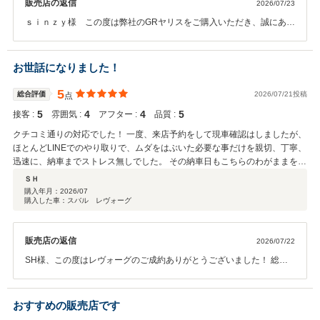
販売店の返信
2026/07/23
ｓｉｎｚｙ様 この度は弊社のGRヤリスをご購入いただき、誠にあり
がとうございました☆また、お褒めの言葉を賜り、スタッフ一同、大
変励みになります♪弊社はお客様をできるだけお待たせせずにご案内で
きるよう、担当営業だけでなく、他の営業や事務スタッフなど、店舗
お世話になりました！
全員でサポートさせていただく体制を整えております^^お客様に安心
していただけますように、情報共有したり、相談したりして対応させ
5
総合評価
2026/07/21投稿
点
ていただきます☆それが弊社の強みでもあり、そこを感じていただけ
5
4
4
5
接客 :
雰囲気 :
アフター :
品質 :
たのが何よりうれしく思います^^ぜひ、また次の機会がございました
ら、弊社の車両をご覧くださいませ☆ありがとうございました！
クチコミ通りの対応でした！ 一度、来店予約をして現車確認はしましたが、
ほとんどLINEでのやり取りで、ムダをはぶいた必要な事だけを親切、丁寧、
迅速に、納車までストレス無しでした。 その納車日もこちらのわがままを聞
いてもらい、また車も最高の状態で受け取れました！ 今後、機会があれは是
ＳＨ
非ともまた利用させて頂きたいです。 本当にありがとうございました！
購入年月：
2026/07
購入した車：スバル レヴォーグ
販売店の返信
2026/07/22
SH様、この度はレヴォーグのご成約ありがとうございました！ 総合
☆5の高評価までいただき嬉しく思います♪ レヴォーグは走りの良さと
居住空間の広さを両立した、当店としても担当を務めました私もイチ
オシのお車です！ 今までとはまた一味違った楽しみのできるカーライ
おすすめの販売店です
フが待っているはずですので、是非たくさんドライブしてお車の性能