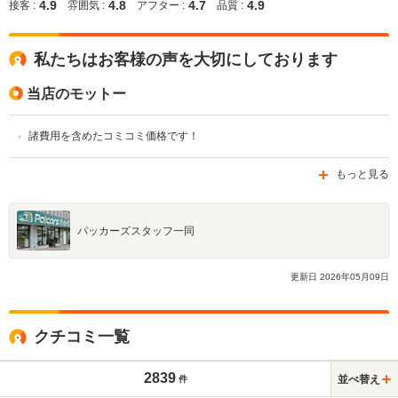
4.9
4.8
4.7
4.9
接客 :
雰囲気 :
アフター :
品質 :
私たちはお客様の声を大切にしております
当店のモットー
諸費用を含めたコミコミ価格です！
もっと見る
パッカーズスタッフ一同
更新日
2026
年
05
月
09
日
クチコミ一覧
2839
並べ替え
件