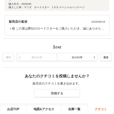
購入年月：
2026/06
購入した車：マツダ ロードスター 1.5 S スペシャルパッケージ
販売店の返信
2026/06/19
ｔ様 この度は弊社のロードスターをご購入いただき、誠にありがとう
ございました☆また、お褒め言葉を頂戴し、スタッフ一同、大変嬉し
く思います^^なかなか仕入れの少ないカラーでしたので、うまくご希
望と合致してよかったです♪ご納車の時に素敵な笑顔でお帰りになられ
1
/142
たのを見て、対応させていただけて良かったと思っております^^弊社
ではお客様が納得のお車選びをしていただいて、安心してご納車を迎
えていただけるよう、全スタッフでサポートさせていただいておりま
最初
前の20件
次の20件
最後
す☆引き続き、お客様にご満足していただけるよう、取り組みしてま
いります！誠にありがとうございました☆
あなたのクチコミを投稿しませんか？
販売店のクチコミを書き込めます。
投稿する
お店TOP
地図&アクセス
在庫一覧
クチコミ