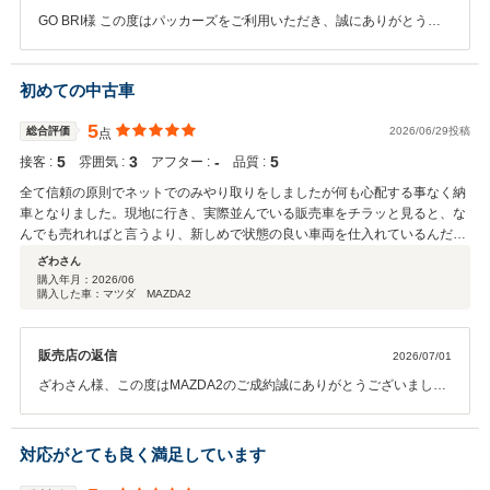
GO BRI様 この度はパッカーズをご利用いただき、誠にありがとうご
ざいました。 また、ご投稿を頂きありがとうございます。 当店では普
段からお客様とLINEでやり取りをすることも多いので、レスポンスの
速さと丁寧さというのは意識しております。また、納車前のクリーニ
初めての中古車
ングを当店では無償でさせていただいておりまして、その際に気持ち
よく車をご納車していただくために、樹脂部分にも簡易的なコーティ
5
総合評価
2026/06/29投稿
点
ングをさせていただきました。そちらがこのように喜んでいただけて
5
3
‐
5
接客 :
雰囲気 :
アフター :
品質 :
何よりでございます。 また機会がございましたら、ぜひご連絡をいた
だけますと幸いです。 何卒、よろしくお願いいたします。 何卒、よろ
全て信頼の原則でネットでのみやり取りをしましたが何も心配する事なく納
しくお願いいたします。
車となりました。現地に行き、実際並んでいる販売車をチラッと見ると、な
んでも売れればと言うより、新しめで状態の良い車両を仕入れているんだな
と言う印象を持ちました。 私のように新車では購入出来なくなった車両で、
ざわさん
新車に近い状態から乗りたい人にはとても良いと思います。 アフターは今時
購入年月：
2026/06
購入した車：マツダ MAZDA2
点で評価出来ませんが全く心配していません。
販売店の返信
2026/07/01
ざわさん様、この度はMAZDA2のご成約誠にありがとうございまし
た！ ご遠方からのご購入、ご納車の際も遥々お越しいただく形となり
ましたが、ご満足いただけたとの事で嬉しく思います^ ^ 当店では仕入
の段階から状態の良い車両にのみ絞って取り扱っており、どの車両も
対応がとても良く満足しています
高品質のお値打ちな物件であるという自信がございます！今回ご購入
のMAZDA2ももちろん品質に申し分はございませんので、これからた