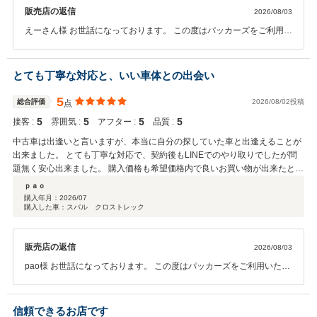
販売店の返信
2026/08/03
えーさん様 お世話になっております。 この度はパッカーズをご利用い
ただき、誠にありがとうございました。 たいへん高い評価もスタッフ
一同の励みになります。 納車までの迅速な対応、LINEでのやりとりや
スケジューリングは店舗全体として意識していることなので、そのよ
とても丁寧な対応と、いい車体との出会い
うにお言葉にしていただけて嬉しく思います。 またご機会がございま
したら、ぜひご連絡をいただけますと幸いです。 何卒、よろしくお願
5
総合評価
2026/08/02投稿
点
いいたします。
5
5
5
5
接客 :
雰囲気 :
アフター :
品質 :
中古車は出逢いと言いますが、本当に自分の探していた車と出逢えることが
出来ました。 とても丁寧な対応で、契約後もLINEでのやり取りでしたが問
題無く安心出来ました。 購入価格も希望価格内で良いお買い物が出来たと喜
んでいます、
ｐａｏ
購入年月：
2026/07
購入した車：スバル クロストレック
販売店の返信
2026/08/03
pao様 お世話になっております。 この度はパッカーズをご利用いただ
き、誠にありがとうございました。 また、たいへん高い評価を頂き、
心より嬉しく思います。 普段お車をお客様に販売している中で、購入
することを決断する直前に他のお客様に売れてしまったり、全く選択
信頼できるお店です