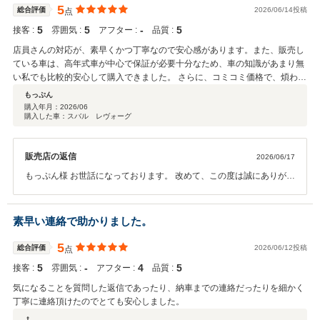
静かで快適な走り心地、今までお乗りになられていたお車とも全く違
5
総合評価
2026/06/14投稿
点
う味わいのカーライフをお送りいただけるかと思います！ これからた
5
5
‐
5
接客 :
雰囲気 :
アフター :
品質 :
くさん運転して、たくさん素敵な思い出を作ってくださいね^ ^ また何
かございましたらパッカーズまでお声がけくださいませ！ 今後とも、
店員さんの対応が、素早くかつ丁寧なので安心感があります。また、販売し
よろしくお願いいたします。
ている車は、高年式車が中心で保証が必要十分なため、車の知識があまり無
い私でも比較的安心して購入できました。 さらに、コミコミ価格で、煩わし
い価格交渉をしなくても適正価格で購入出来た点が良かったです。次回も、
もっぷん
買い替えの際は、この店舗を利用したいと思いました。
購入年月：
2026/06
購入した車：スバル レヴォーグ
販売店の返信
2026/06/17
もっぷん様 お世話になっております。 改めて、この度は誠にありがと
うございました。 口コミのご投稿、併せてとても高い評価を頂け、た
いへん光栄でございます。 金額に関しても、全国のお客様に平等に・
お買い得にお車を購入していただくために 最初の段階で相場を鑑み
素早い連絡で助かりました。
た、当店でできるだけ安い価格に設定しております。 表示金額に関し
ても、不審感が募らぬようにわかりやすい表示を心がけております。
5
総合評価
2026/06/12投稿
点
また次の機会も当店でご検討いただけるという嬉しいお言葉をいただ
5
‐
4
5
接客 :
雰囲気 :
アフター :
品質 :
けましたので これからも尚一層のこと、安心でき信頼されるような店
舗を目指してまいります。 この度はパッカーズをご利用いただき、誠
気になることを質問した返信であったり、納車までの連絡だったりを細かく
にありがとうございました。 これからも何卒、よろしくお願いいたし
丁寧に連絡頂けたのでとても安心しました。
ます。
ｔ