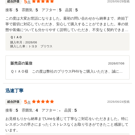
5
総合評価
2026/06/29投稿
点
くさん乗ってドライブを存分にお楽しみくださいませ♪ 今後とも、パ
5
5
5
5
接客 :
雰囲気 :
アフター :
品質 :
ッカーズをどうぞよろしくお願いいたします！
この度は大変お世話になりました。最初の問い合わせから納車まで、終始丁
寧で親切に対応していただき、安心して購入することができました。車の状
態や装備についても分かりやすく説明していただき、不安なく契約できまし
た。納車された車もとてもきれいで満足しています。信頼できる販売店だと
ＱＩＡＯ
思います。また機会があればぜひお願いしたいです。ありがとうございまし
購入年月：
2026/06
購入した車：トヨタ プリウス
た。
販売店の返信
2026/07/06
ＱＩＡＯ様 この度は弊社のプリウスPHVをご購入いただき、誠にあ
りがとうございました☆また、素敵なコメントを頂戴し、スタッフ一
同、大変励みになります^^初めてのご購入とのことでしたので、安心
してお車選びをしていただけますように、丁寧にわかりやすくご案内
迅速丁寧
するよう心掛けておりました。ご不安なく契約できたというお言葉が
大変嬉しく思います☆車両に関してもご満足いただけてなによりでご
5
総合評価
2026/06/24投稿
点
ざいます。こちらこそ、次回のお車選びの際もお声がけくださいませ
5
4
‐
5
接客 :
雰囲気 :
アフター :
品質 :
^^ありがとうございました☆
お見積もりから納車までLineを通じて丁寧なご対応をいただきました。特に
レスポンスの早さにまったくストレスなくお取り引きができたこと感謝して
います。