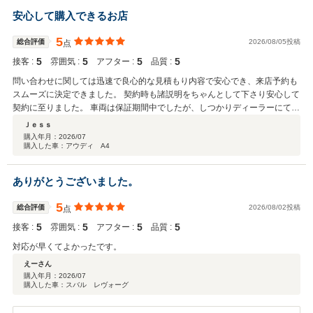
安心して購入できるお店
5
総合評価
2026/08/05投稿
点
5
5
5
5
接客 :
雰囲気 :
アフター :
品質 :
問い合わせに関しては迅速で良心的な見積もり内容で安心でき、来店予約も
スムーズに決定できました。 契約時も諸説明をちゃんとして下さり安心して
契約に至りました。 車両は保証期間中でしたが、しつかりディーラーにて点
検が実施され、保証継承もされており安心できる状態で納車されました。 こ
Ｊｅｓｓ
れから長く愛用していきたいと思える状態で良かったと思います。 今回は遠
購入年月：
2026/07
購入した車：アウディ A4
方からの購入にも関わらず、手続きや納車予定日などしっかりとした対応あ
りがとうございました。
ありがとうございました。
5
総合評価
2026/08/02投稿
点
5
5
5
5
接客 :
雰囲気 :
アフター :
品質 :
対応が早くてよかったです。
えーさん
購入年月：
2026/07
購入した車：スバル レヴォーグ