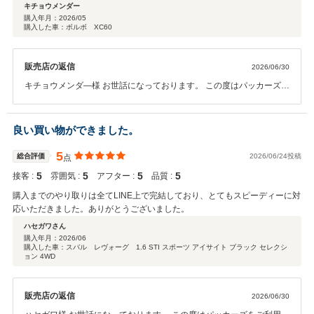
キチョウメンダー
購入年月：
2026/05
購入した車：ボルボ XC60
販売店の返信
2026/06/30
キチョウメンダ―様 お世話になっております。 この度はパッカーズを
ご利用いただきまして、誠にありがとうございました。 併せて、とて
も高い評価をいただき、たいへん光栄でございます。 当店ではオンラ
インでご購入いただくお客様も多いので、いかにオンラインでのやり
良い買い物ができました。
とりでも不安なく、安心して納車までお過ごしいただけるかを意識し
て、取り組ませていただいております。 今回その点をご評価いただ
5
総合評価
2026/06/24投稿
点
き、たいへん励みになります。 またご機会がございましたら、ぜひ当
5
5
5
5
接客 :
雰囲気 :
アフター :
品質 :
店をご利用いただけますと幸いです。 何卒、これからもパッカーズを
よろしくお願いいたします。
購入までのやり取りは全てLINE上で完結しており、とてもスピーディーに対
応いただきました。ありがとうございました。
ハセガワさん
購入年月：
2026/06
購入した車：スバル レヴォーグ 1.6 STI スポーツ アイサイト ブラック セレクシ
ョン 4WD
販売店の返信
2026/06/30