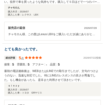
を、スタッフ一同心より願っております。 今後ともパッカーズをよろ
い。役所で車を買ったような気持ちです。購入して５日ほどで一つのパーツ
しくお願いいたします！
が脱落して無くなってしまいました。お店に問い合わせると 「外れやすいパ
チャモロん
ーツとなっており、ご入用でしたらディーラーに相談して下さい」
購入年月：
2026/07
購入した車：レクサス LBX
と・・・ 基本現状 販売のお店なんで仕方ないですが、もう少し言い方ない
かな～と思います。 そういう特徴があるなら納車時などに説明してほしい
ですね。
販売店の返信
2026/07/28
チャモロん様、この度はLexus LBXをご購入いただき誠にありがとう
ございました。 また貴重なご意見をいただきましたこと、重ねて御礼
申し上げます。 ご納車の時期に関しまして、ご希望に沿えず大変恐れ
入ります。 当店ではお客さまに安心・安全にお車にお乗りいただくた
とても良かったです。
め、必要書類のお手続き完了後、提携ディーラーにて点検・整備を行
った上でお渡しをしております。 そのためどうしても一定のお時間を
5
総合評価
2026/07/22投稿
点
頂戴することとなり、ご満足いただけるスピード感でご納車ができな
5
5
‐
5
接客 :
雰囲気 :
アフター :
品質 :
い場合がございます。 またご納車後のパーツ脱落の件につきまして
も、ご不安な思いをさせてしまい大変心苦しく思っております。 当店
最初の電話連絡後は、WEBまたはLINEでの取引きでしたが、文句のつけよ
の体制やご案内方法についてご期待に沿えず、対応や説明の不十分さ
うのない、迅速な対応でした。 特にLINEのレスポンスの良さが秀逸でし
でお気持ちを損ねてしまったこと、真摯に受け止めております。 いた
た。もし機会があったら、是非また利用させて頂きたいです。
だいたご指摘を参考に、今後は納車時の車輌特性のご案内や、お問い
ｓｉｎｚｙ
合わせ時の対応方法の改善に努めてまいります。 この度は貴重なレビ
購入年月：
2026/07
ューをいただき、誠にありがとうございました。 またの機会がござい
購入した車：トヨタ GRヤリス
ましたら、どうぞよろしくお願いいたします。