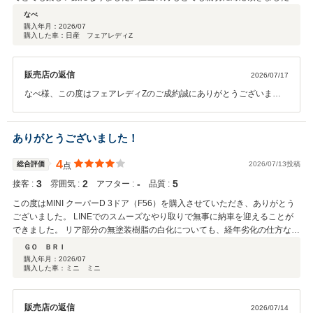
また、機会が有りましたら購入したいと思います。
なべ
購入年月：
2026/07
購入した車：日産 フェアレディZ
販売店の返信
2026/07/17
なべ様、この度はフェアレディZのご成約誠にありがとうございまし
た！ ご遠方からのお引取りでございましたが、早速の長距離ドライブ
をお楽しみいただけたとの事で何よりです^ ^ また京都でのご納車とそ
の旅路が、なべ様の楽しい思い出の1ページになっておりましたらと
ありがとうございました！
ても嬉しく思います♪ 当店ではフェアレディZなどのスポーツモデルの
お車だけでなく、国産車、輸入車共に様々なお車を100台以上取り揃
4
総合評価
2026/07/13投稿
点
えております。 またのお車ご購入の際にも、ぜひ一度当店の商品ペー
3
2
‐
5
接客 :
雰囲気 :
アフター :
品質 :
ジを覗いてみてくださいね^ ^ 今後とも、パッカーズをよろしくお願い
いたします！
この度はMINI クーパーD 3ドア（F56）を購入させていただき、ありがとう
ございました。 LINEでのスムーズなやり取りで無事に納車を迎えることが
できました。 リア部分の無塗装樹脂の白化についても、経年劣化の仕方ない
もので納車後にどこかでコーティングを依頼しようと思っていましたが、目
ＧＯ ＢＲＩ
立たなくなるようにして納車していただけたことに大変感謝しております。
購入年月：
2026/07
購入した車：ミニ ミニ
乗り換えの際にはまたお世話になれればと思いますので、どうぞよろしくお
願いいたします。
販売店の返信
2026/07/14