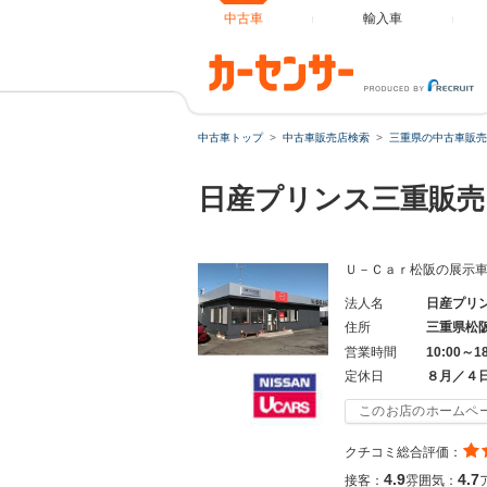
中古車
輸入車
中古車トップ
中古車販売店検索
三重県の中古車販売
日産プリンス三重販売
Ｕ－Ｃａｒ松阪の展示
法人名
日産プリ
住所
三重県松
営業時間
10:00～1
定休日
８月／４
このお店のホームペ
クチコミ総合評価：
4.9
4.7
接客：
雰囲気：