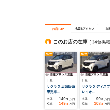
地図&アクセス
在
お店TOP
このお店の在庫
(
34
台掲載
NEW
NEW
日産
日産
サクラ X 店頭販売
サクラ X ディスプ
限定車…
レイオ…
140
99
本体
本体
.9
万円
.8
万円
149
108
総額
総額
.4
万円
.8
万円