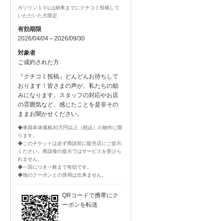
ガソリン１０Lは納車までにクチコミ投稿して
いただいた方限定
有効期限
2026/04/04～2026/09/30
対象者
ご成約された方
『クチコミ投稿』どんどんお待ちして
おります！皆さまの声が、私たちの励
みになります。スタッフの対応やお店
の雰囲気など、感じたことを是非その
ままお聞かせください。
◆車両本体価格30万円以上（税込）の物件に限
ります。
◆このチケットは必ず商談前に販売店にご提示
ください。商談後の提示ではサービスを受けら
れません。
◆一回につき一枚まで有効です。
◆他のクーポンとの併用は出来ません。
QRコードで携帯にク
ーポンを転送