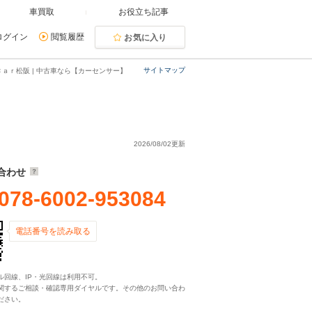
車買取
お役立ち記事
ログイン
閲覧履歴
お気に入り
サイトマップ
ａｒ松阪 | 中古車なら【カーセンサー】
2026/08/02更新
合わせ
078-6002-953084
電話番号を読み取る
ル回線、IP・光回線は利用不可。
関するご相談・確認専用ダイヤルです。その他のお問い合わ
ださい。