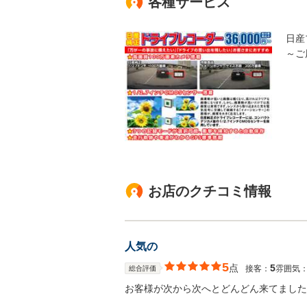
各種サービス
日産
～ご
お店のクチコミ情報
人気の
5
点
5
接客：
雰囲気
総合評価
お客様が次から次へとどんどん来てました