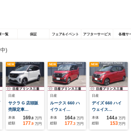
庫一覧
保証
フェア&イベント
アフターサービス
各種サ
中)
NEW
NEW
NEW
日産
日産
日産
サクラ G 店頭販
ルークス 660 ハ
デイズ 660 ハイ
売限定車…
イウェイ…
ウェイス…
169
164
144
本体
本体
本体
.8
万円
.8
万円
.8
万円
177
177
153
総額
総額
総額
.9
万円
.3
万円
万円