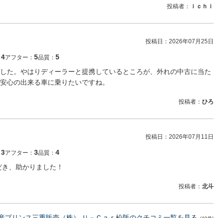
投稿者：
ｉｃｈｉ
投稿日：
2026年07月25日
4
5
5
：
アフター：
品質：
した。やはりディーラーと提携しているところが、外れの中古に当た
安心の出来る車に乗りたいですね。
投稿者：
ひろ
投稿日：
2026年07月11日
3
3
4
：
アフター：
品質：
だき、助かりました！
投稿者：
北斗
産プリンス三重販売（株） Ｕ－Ｃａｒ松阪のクチコミ一覧を見る