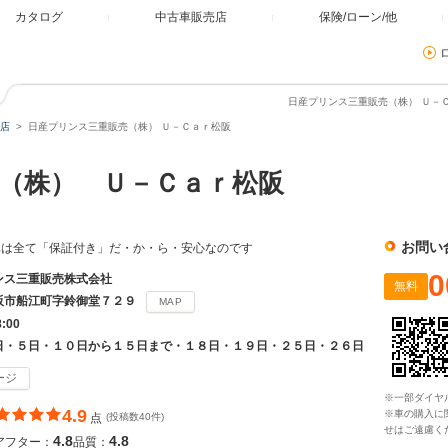
カタログ
中古車販売店
保険/ローン/他
日産プリンス三重販売（株） Ｕ－Ｃ
店
日産プリンス三重販売（株） Ｕ－Ｃａｒ松阪
（株） Ｕ－Ｃａｒ松阪
お問い
車は全て「保証付き」だ・か・ら・安心なのです
0
ンス三重販売株式会社
無料
阪市船江町字鈴御堂７２９
MAP
8:00
日・５日・１０日から１５日まで・１８日・１９日・２５日・２６日
ージ
※一部ダイヤ
4.9
※車の購入に
点
(投稿数40件)
せはご遠慮く
4.8
4.8
アフター：
品質：