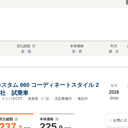
支払総額
本体価格
年式
安
高
安
高
新
古
 カスタム 660 コーディネートスタイル 2
年式
当社 試乗車
2026
(R08)
インパネCVT
灰真珠
法定整備付
保証付
支払総額
本体価格
お気に入
237
225
.3
.9