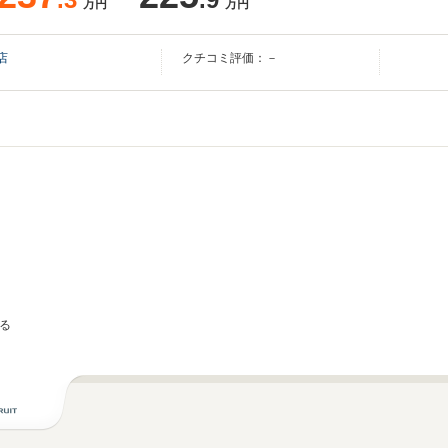
万円
万円
店
クチコミ評価：－
る