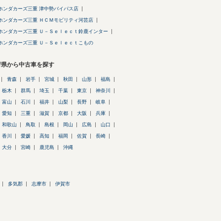
ホンダカーズ三重 津中勢バイパス店
ホンダカーズ三重 ＨＣＭモビリティ河芸店
ホンダカーズ三重 Ｕ－Ｓｅｌｅｃｔ鈴鹿インター
ホンダカーズ三重 Ｕ－Ｓｅｌｅｃｔこもの
府県から中古車を探す
青森
岩手
宮城
秋田
山形
福島
栃木
群馬
埼玉
千葉
東京
神奈川
富山
石川
福井
山梨
長野
岐阜
愛知
三重
滋賀
京都
大阪
兵庫
和歌山
鳥取
島根
岡山
広島
山口
香川
愛媛
高知
福岡
佐賀
長崎
大分
宮崎
鹿児島
沖縄
多気郡
志摩市
伊賀市