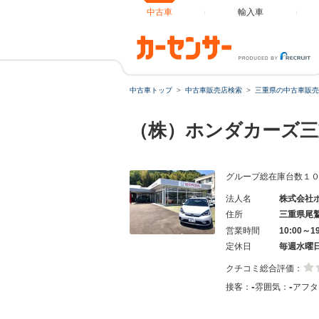
中古車
輸入車
中古車トップ
中古車販売店検索
三重県の中古車販売
（株）ホンダカーズ三
グループ総在庫台数１
法人名
株式会社
住所
三重県尾
営業時間
10:00～1
定休日
毎週水曜
クチコミ総合評価：
-
-
接客：
雰囲気：
アフタ