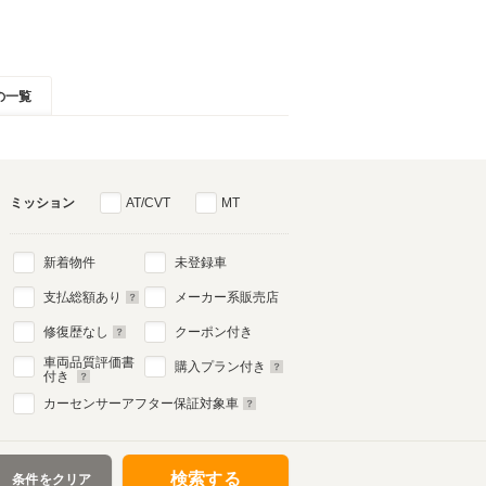
の一覧
ミッション
AT/CVT
MT
新着物件
未登録車
支払総額あり
メーカー系販売店
修復歴なし
クーポン付き
車両品質評価書
購入プラン付き
付き
カーセンサーアフター保証対象車
検索する
条件をクリア