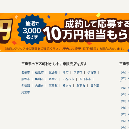
三重県の市区町村から中古車販売店を探す
三重
名張市
松阪市
度会郡
津市
伊勢市
伊賀市
（株）
（株）
熊野市
亀山市
鈴鹿市
いなべ市
四日市市
ン
多気郡
志摩市
三重郡
桑名市
鳥羽市
員弁郡
（株）
尾鷲市
（株）
（株）
（株）
（株）
（株）
（株）