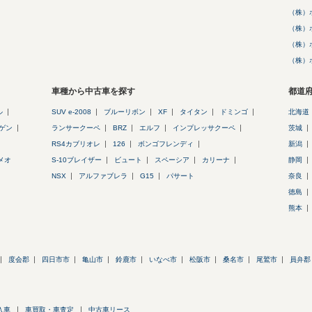
（株）
（株）
（株）
（株）
車種から中古車を探す
都道
ル
SUV e-2008
ブルーリボン
XF
タイタン
ドミンゴ
北海道
ゲン
ランサークーペ
BRZ
エルフ
インプレッサクーペ
茨城
RS4カブリオレ
126
ボンゴフレンディ
新潟
メオ
S-10ブレイザー
ビュート
スペーシア
カリーナ
静岡
NSX
アルファブレラ
G15
パサート
奈良
徳島
熊本
度会郡
四日市市
亀山市
鈴鹿市
いなべ市
松阪市
桑名市
尾鷲市
員弁郡
入車
車買取・車査定
中古車リース