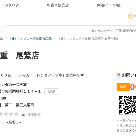
カタログ
中古車販売店
保険/ローン/他
（株）ホンダカーズ三重 尾鷲店(中
店
（株）ホンダカーズ三重 尾鷲店
（株）ホンダカーズ三重 尾鷲店(中古車一覧)
重 尾鷲店
お問い
０００台！ デモカー、レンタアップ車も販売中です！
0
ホンダカーズ三重
無料
鷲市矢浜岡崎町１１７－１
MAP
9:00
日、第二・第三火曜日
-
点
(投稿数-件)
※一部ダイヤ
-
-
ー：
品質：
※車の購入に
せはご遠慮く