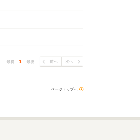
1
前へ
次へ
最初
最後
ページトップへ