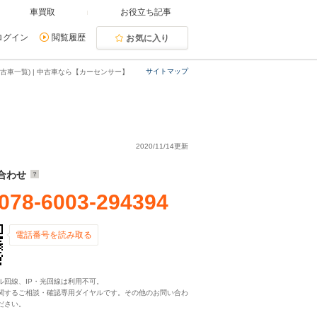
車買取
お役立ち記事
ログイン
閲覧履歴
お気に入り
サイトマップ
古車一覧) | 中古車なら【カーセンサー】
2020/11/14更新
合わせ
078-6003-294394
電話番号を読み取る
ル回線、IP・光回線は利用不可。
関するご相談・確認専用ダイヤルです。その他のお問い合わ
ださい。