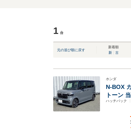
1
台
新着順
元の並び順に戻す
新
古
ホンダ
N-BOX
トーン 
ハッチバック