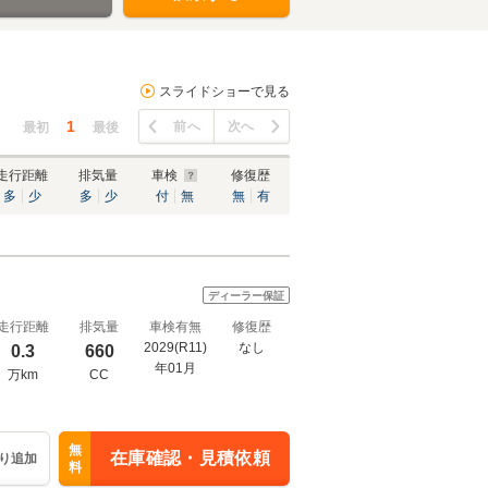
スライドショーで見る
1
前へ
次へ
最初
最後
走行距離
排気量
車検
修復歴
多
少
多
少
付
無
無
有
ディーラー保証
走行距離
排気量
車検有無
修復歴
2029(R11)
なし
0.3
660
年01月
万km
CC
無
在庫確認・見積依頼
り追加
料