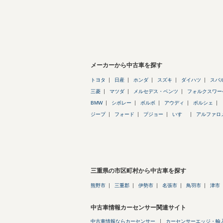
メーカーから中古車を探す
トヨタ
日産
ホンダ
スズキ
ダイハツ
スバ
三菱
マツダ
メルセデス・ベンツ
フォルクスワー
BMW
シボレー
ボルボ
アウディ
ポルシェ
ジープ
フォード
プジョー
いすゞ
アルファロ
三重県の市区町村から中古車を探す
熊野市
三重郡
伊勢市
名張市
鳥羽市
津市
中古車情報カーセンサー関連サイト
中古車情報ならカーセンサー
カーセンサーエッジ・輸