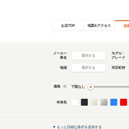
お店TOP
地図&アクセス
在
メーカー
モデル・
選択する
車名
グレード
地域
市区町村
選択する
価格
下限なし
本体色
▼ もっと詳細な条件を追加する