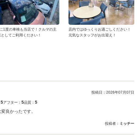
年に1度の車検も当店で！クルマの主
店内ではゆっくりお過ごしください！
医としてご利用ください！
元気なスタッフがお出迎え！
投稿日：
2026年07月07日
5
5
5
：
アフター：
品質：
大変良かったです。
投稿者：
ミッチー