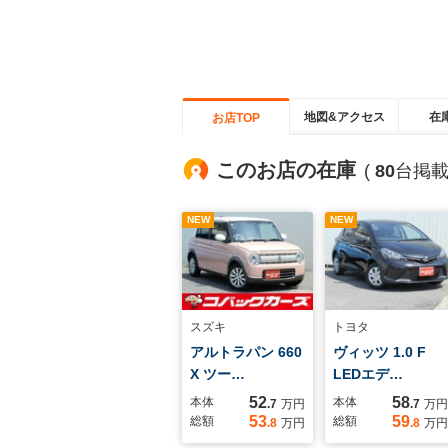
地図&アクセス
在
お店TOP
このお店の在庫
(
80
台掲載
NEW
NEW
スズキ
トヨタ
アルトラパン 660
ヴィッツ 1.0 F
X ツー…
LEDエデ…
52
58
本体
本体
.7
万円
.7
万円
53
59
総額
総額
.8
万円
.8
万円