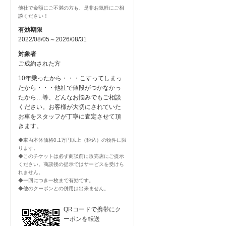
他社で金額にご不満の方も、是非お気軽にご相
談ください！
有効期限
2022/08/05～2026/08/31
対象者
ご成約された方
10年乗ったから・・・こすってしまっ
たから・・・他社で値段がつかなかっ
たから…等、どんなお悩みでもご相談
ください。お客様が大切にされていた
お車をスタッフが丁寧に査定させて頂
きます。
◆車両本体価格0.1万円以上（税込）の物件に限
ります。
◆このチケットは必ず商談前に販売店にご提示
ください。商談後の提示ではサービスを受けら
れません。
◆一回につき一枚まで有効です。
◆他のクーポンとの併用は出来ません。
QRコードで携帯にク
ーポンを転送