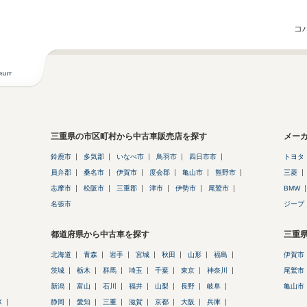
コ
三重県の市区町村から中古車販売店を探す
メー
鈴鹿市
多気郡
いなべ市
鳥羽市
四日市市
トヨタ
員弁郡
桑名市
伊賀市
度会郡
亀山市
熊野市
三菱
志摩市
松阪市
三重郡
津市
伊勢市
尾鷲市
BMW
名張市
ジープ
都道府県から中古車を探す
三重
北海道
青森
岩手
宮城
秋田
山形
福島
伊賀市
茨城
栃木
群馬
埼玉
千葉
東京
神奈川
尾鷲市
新潟
富山
石川
福井
山梨
長野
岐阜
亀山市
X
静岡
愛知
三重
滋賀
京都
大阪
兵庫