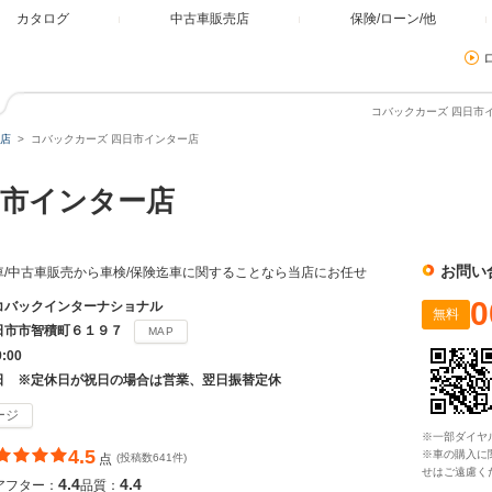
カタログ
中古車販売店
保険/ローン/他
コバックカーズ 四日市イ
店
コバックカーズ 四日市インター店
市インター店
お問い
車/中古車販売から車検/保険迄車に関することなら当店にお任せ
0
コバックインターナショナル
無料
日市市智積町６１９７
MAP
9:00
日 ※定休日が祝日の場合は営業、翌日振替定休
ージ
※一部ダイヤ
4.5
※車の購入に
点
(投稿数641件)
せはご遠慮く
4.4
4.4
アフター：
品質：