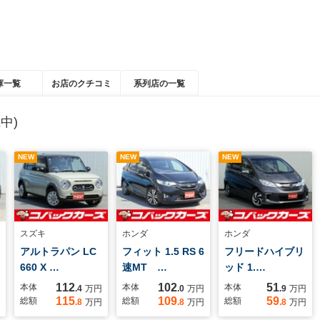
庫一覧
お店のクチコミ
系列店の一覧
中)
NEW
NEW
NEW
スズキ
ホンダ
ホンダ
アルトラパン LC
フィット 1.5 RS 6
フリードハイブリ
660 X …
速MT …
ッド 1.…
112
102
51
本体
本体
本体
.4
万円
.0
万円
.9
万円
115
109
59
総額
総額
総額
.8
万円
.8
万円
.8
万円