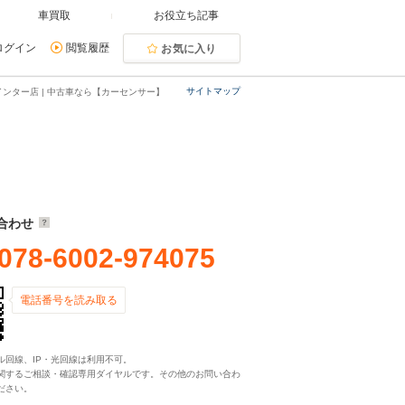
車買取
お役立ち記事
ログイン
閲覧履歴
お気に入り
サイトマップ
ンター店 | 中古車なら【カーセンサー】
合わせ
078-6002-974075
電話番号を読み取る
ル回線、IP・光回線は利用不可。
関するご相談・確認専用ダイヤルです。その他のお問い合わ
ださい。