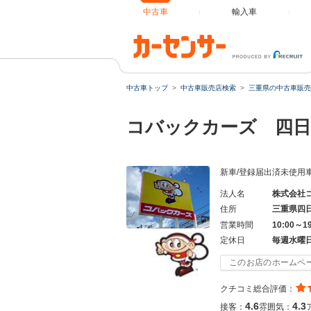
中古車
輸入車
中古車トップ
中古車販売店検索
三重県の中古車販売
コバックカーズ 四日
新車/登録届出済未使用
法人名
株式会社
住所
三重県四
営業時間
10:00～1
定休日
毎週水曜
このお店のホームペ
クチコミ総合評価：
4.6
4.3
接客：
雰囲気：