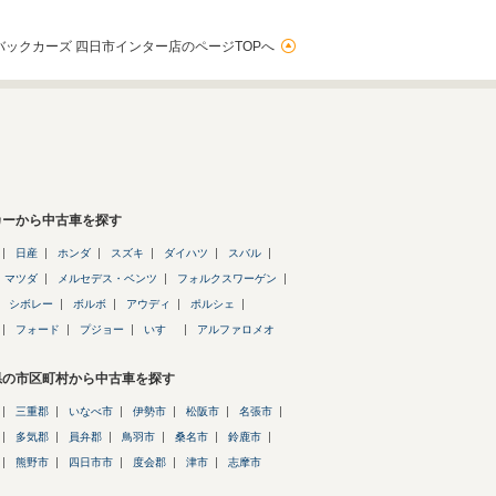
バックカーズ 四日市インター店のページTOPへ
カーから中古車を探す
日産
ホンダ
スズキ
ダイハツ
スバル
マツダ
メルセデス・ベンツ
フォルクスワーゲン
シボレー
ボルボ
アウディ
ポルシェ
フォード
プジョー
いすゞ
アルファロメオ
県の市区町村から中古車を探す
三重郡
いなべ市
伊勢市
松阪市
名張市
多気郡
員弁郡
鳥羽市
桑名市
鈴鹿市
熊野市
四日市市
度会郡
津市
志摩市