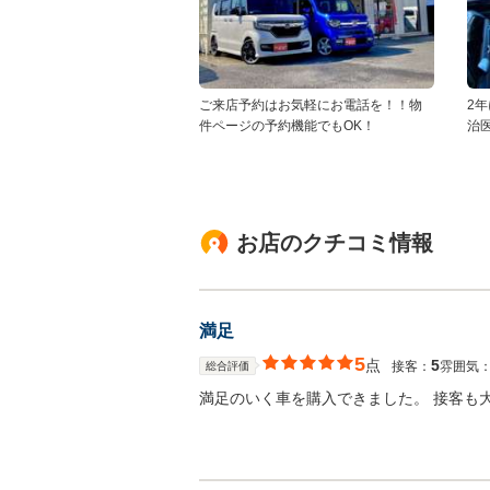
ご来店予約はお気軽にお電話を！！物
2
件ページの予約機能でもOK！
治
お店のクチコミ情報
満足
5
点
5
接客：
雰囲気
総合評価
満足のいく車を購入できました。 接客も