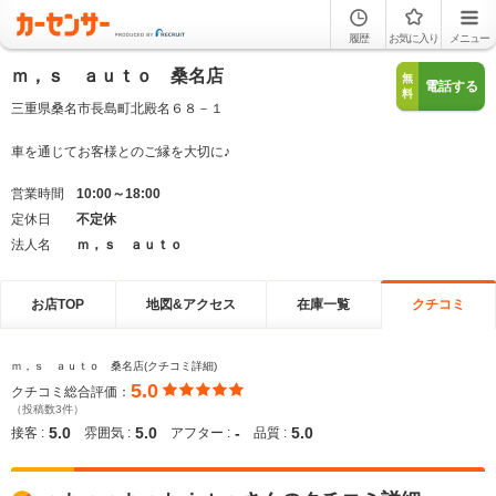
履歴
お気に入り
メニュー
ｍ，ｓ ａｕｔｏ 桑名店
無
電話する
料
三重県桑名市長島町北殿名６８－１
車を通じてお客様とのご縁を大切に♪
営業時間
10:00～18:00
定休日
不定休
法人名
ｍ，ｓ ａｕｔｏ
お店TOP
地図&アクセス
在庫一覧
クチコミ
ｍ，ｓ ａｕｔｏ 桑名店(クチコミ詳細)
5.0
クチコミ総合評価：
（投稿数3件）
5.0
5.0
-
5.0
接客 :
雰囲気 :
アフター :
品質 :