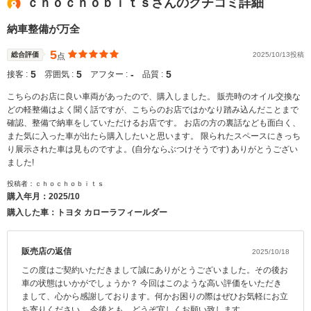
ｃｈｏｃｈｏｂｉｔｓさんのクチコミ詳細
納車整備が万全
5
総合評価
2025/10/13投稿
点
5
5
‐
5
接客 :
雰囲気 :
アフター :
品質 :
こちらのお店に良い車両があったので、購入しました。 販売時のオイル交換な
どの軽整備はよく聞く話ですが、こちらのお店ではかなり踏み込んだことまで
確認、整備で納車をしていただけるお店です。 お店の方の裏話なども面白く、
また気に入った車が出たら購入したいと思います。 限られたスペースにきっち
り展示された車は見ものですよ。(自分ならぶつけそうです) ありがとうござい
ました!
投稿者：ｃｈｏｃｈｏｂｉｔｓ
購入年月：
2025/10
購入した車：トヨタ カローラフィールダー
販売店の返信
2025/10/18
この度はご契約いただきまして誠にありがとうございました。その後お
車の状態はいかがでしょうか？ 今回はこのような高い評価をいただき
まして、心から感謝しております。何かお困りの際はぜひお気軽にお立
ち寄りください。 今後とも、どうぞ宜しくお願い致します。