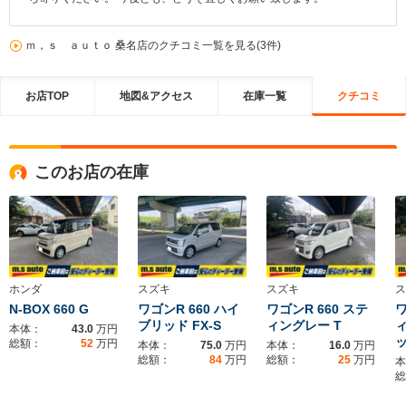
ｍ，ｓ ａｕｔｏ 桑名店のクチコミ一覧を見る(3件)
お店TOP
地図&アクセス
在庫一覧
クチコミ
このお店の在庫
ホンダ
スズキ
スズキ
ス
N-BOX 660 G
ワゴンR 660 ハイ
ワゴンR 660 ステ
ワ
ブリッド FX-S
ィングレー T
本体：
43.0
万円
総額：
52
万円
本体：
75.0
万円
本体：
16.0
万円
総額：
84
万円
総額：
25
万円
本
総