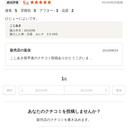
5
総合評価
2013/08/20投稿
点
5
5
3
2
接客 :
雰囲気 :
アフター :
品質 :
ひじょーによいです。
こじあき
購入年月：
2013/08
購入した車：日産 セレナ 2.0 20G
販売店の返信
2013/08/23
こじあき様早速のクチコミ投稿ありがとうございま
す
こじあき様のカーライフを末永くサーポートさせていただきたいと思
いますのでこれからも宜しくお願いいたします。
1
/1
最初
前の20件
次の20件
最後
あなたのクチコミを投稿しませんか？
販売店のクチコミを書き込めます。