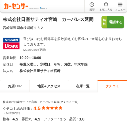
履歴
お気に入り
メニュー
株式会社日産サティオ宮崎 カーパレス延岡
無
電話する
料
宮崎県延岡市桜園町１６２
選び抜いたお買得車を多数揃えてお客様のご来場を心よりお待ち
しております。
(2026/08/04更新)
営業時間
10:00～18:00
定休日
毎週火曜日、水曜日、ＧＷ、お盆、年末年始
法人名
株式会社日産サティオ宮崎
お店TOP
地図&アクセス
在庫一覧
クチコミ
株式会社日産サティオ宮崎 カーパレス延岡(クチコミ一覧)
4.5
クチコミ総合評価：
（投稿数2件）
4.5
4.5
3.5
3.0
接客 :
雰囲気 :
アフター :
品質 :