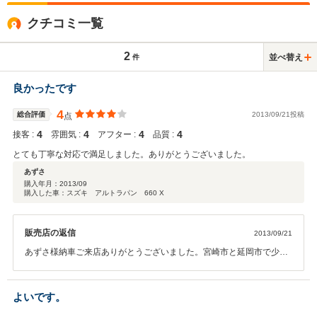
クチコミ一覧
2
並べ替え
件
良かったです
4
総合評価
2013/09/21投稿
点
4
4
4
4
接客 :
雰囲気 :
アフター :
品質 :
とても丁寧な対応で満足しました。ありがとうございました。
あずさ
購入年月：
2013/09
購入した車：スズキ アルトラパン 660 X
販売店の返信
2013/09/21
あずさ様納車ご来店ありがとうございました。宮崎市と延岡市で少し
離れていますが県内１３店舗のネットワークであずさ様のカーライフ
をサポートさせていただきますまで、今後ともよろしくお願いいたし
ます。
よいです。