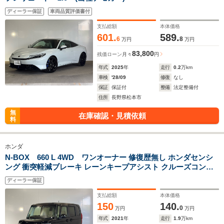
ディーラー保証
車両品質評価書付
支払総額
本体価格
601.
589.
6
8
万円
万円
83,800
残価ローン
月々
円
年式
2025
年
走行
0.2
万km
車検
'28/09
修復
なし
保証
保証付
整備
法定整備付
住所
長野県松本市
無
在庫確認・見積依頼
料
ホンダ
N-BOX 660 L 4WD ワンオーナー 修復歴無し ホンダセンシ
ング 衝突軽減ブレーキ レーンキープアシスト クルーズコント
ロール 純正オーディオ バックカメラ Bluetooth シートヒータ
ディーラー保証
ー ETC LEDヘッドライト
支払総額
本体価格
150
140.
0
万円
万円
年式
2021
年
走行
1.9
万km