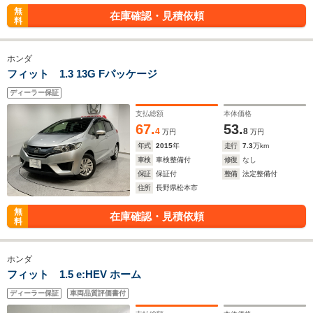
無
在庫確認・見積依頼
料
ホンダ
フィット 1.3 13G Fパッケージ
ディーラー保証
支払総額
本体価格
67.
53.
4
8
万円
万円
年式
2015
年
走行
7.3
万km
車検
車検整備付
修復
なし
保証
保証付
整備
法定整備付
住所
長野県松本市
無
在庫確認・見積依頼
料
ホンダ
フィット 1.5 e:HEV ホーム
ディーラー保証
車両品質評価書付