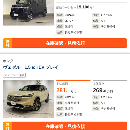
15,100
残価ローン
月々
円
年式
2024
年
走行
1.7
万km
車検
'27/07
修復
なし
保証
保証付
整備
法定整備付
住所
長野県松本市
無
在庫確認・見積依頼
料
ホンダ
ヴェゼル 1.5 e:HEV プレイ
ディーラー保証
支払総額
本体価格
281.
269.
9
0
万円
万円
年式
2021
年
走行
4.2
万km
車検
車検整備付
修復
なし
保証
保証付
整備
法定整備付
住所
長野県松本市
無
在庫確認・見積依頼
料