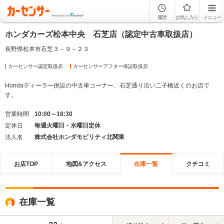
履歴
お気に入り
メニュー
ホンダカーズ松本中央 石芝店（認定中古車取扱店）
長野県松本市石芝３－９－２３
カーセンサー認定取扱店
カーセンサーアフター保証取扱店
Hondaディーラー併設の中古車コーナー、石芝通り沿い二子橋近くのお店で
す。
営業時間
10:00～18:30
定休日
毎週火曜日・水曜日定休
法人名
株式会社ホンダモビリティ北関東
お店TOP
地図&アクセス
在庫一覧
クチコミ
在庫一覧