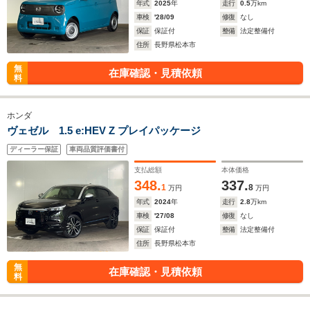
年式
2025
年
走行
0.5
万km
車検
'28/09
修復
なし
保証
保証付
整備
法定整備付
住所
長野県松本市
無
在庫確認・見積依頼
料
ホンダ
ヴェゼル 1.5 e:HEV Z プレイパッケージ
ディーラー保証
車両品質評価書付
支払総額
本体価格
348.
337.
1
8
万円
万円
年式
2024
年
走行
2.8
万km
車検
'27/08
修復
なし
保証
保証付
整備
法定整備付
住所
長野県松本市
無
在庫確認・見積依頼
料