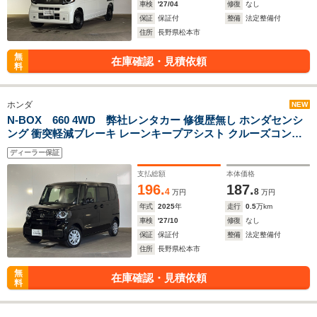
車検
'27/04
修復
なし
保証
保証付
整備
法定整備付
住所
長野県松本市
無
在庫確認・見積依頼
料
ホンダ
NEW
N-BOX 660 4WD 弊社レンタカー 修復歴無し ホンダセンシ
ング 衝突軽減ブレーキ レーンキープアシスト クルーズコント
ロール 純正ナビ Bluetooth シートヒーター ETC LEDヘッドラ
ディーラー保証
イト 4WD
支払総額
本体価格
196.
187.
4
8
万円
万円
年式
2025
年
走行
0.5
万km
車検
'27/10
修復
なし
保証
保証付
整備
法定整備付
住所
長野県松本市
無
在庫確認・見積依頼
料