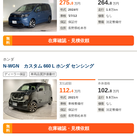
275.
264.
8
8
万円
万円
年式
2024
年
走行
1.0
万km
車検
'27/12
修復
なし
保証
保証付
整備
法定整備付
住所
長野県松本市
無
在庫確認・見積依頼
料
ホンダ
N-WGN カスタム 660 L ホンダ センシング
ディーラー保証
車両品質評価書付
支払総額
本体価格
112.
102.
4
8
万円
万円
年式
2021
年
走行
5.9
万km
車検
車検整備付
修復
なし
保証
保証付
整備
法定整備付
住所
長野県松本市
無
在庫確認・見積依頼
料