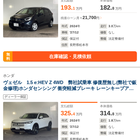
支払総額
本体価格
193.
182.
1
8
万円
万円
21,700
残価ローン
月々
円
年式
2024
年
走行
3.0
万km
車検
'27/12
修復
なし
保証
保証付
整備
法定整備付
住所
長野県松本市
無
在庫確認・見積依頼
料
ホンダ
ヴェゼル 1.5 e:HEV Z 4WD 弊社試乗車 修復歴無し(弊社で鈑
金修理)ホンダセンシング 衝突軽減ブレーキ レーンキープアシ
スト クルーズコントロール 純正ナビ 純正ドラレコ フルセグTV
ディーラー保証
Bluetooth 4WD ETC
支払総額
本体価格
325.
314.
4
8
万円
万円
年式
2024
年
走行
1.8
万km
車検
'27/12
修復
なし
保証
保証付
整備
法定整備付
住所
長野県松本市