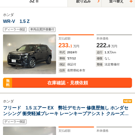
32
絞り込み
並べ替え
台
ホンダ
WR-V 1.5 Z
ディーラー保証
車両品質評価書付
支払総額
本体価格
233.
222.
1
8
万円
万円
年式
2024
年
走行
1.3
万km
車検
'27/12
修復
なし
保証
保証付
整備
法定整備付
住所
長野県松本市
無
在庫確認・見積依頼
料
ホンダ
NEW
フリード 1.5 エアー EX 弊社デモカー 修復歴無し ホンダセ
ンシング 衝突軽減ブレーキ レーンキープアシスト クルーズコ
ントロール 純正ナビ Bluetooth シートヒーター ETC LEDヘッ
ディーラー保証
ドライト
支払総額
本体価格