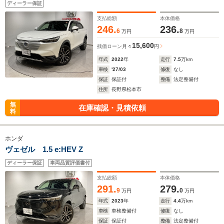
ディーラー保証
支払総額
本体価格
246.
236.
6
8
万円
万円
15,600
残価ローン
月々
円
年式
2022
年
走行
7.5
万km
車検
'27/03
修復
なし
保証
保証付
整備
法定整備付
住所
長野県松本市
無
在庫確認・見積依頼
料
ホンダ
ヴェゼル 1.5 e:HEV Z
ディーラー保証
車両品質評価書付
支払総額
本体価格
291.
279.
9
0
万円
万円
年式
2023
年
走行
4.4
万km
車検
車検整備付
修復
なし
保証
保証付
整備
法定整備付