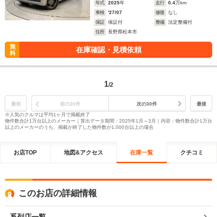
年式
2025
年
走行
0.4
万km
車検
'27/07
修復
なし
保証
保証付
整備
法定整備付
住所
長野県松本市
無
在庫確認・見積依頼
料
1
/2
最初
前の30件
次の30件
最後
※人気のクルマは平均1ヶ月で掲載終了
物件数合計1万台以上のメーカー｜算出データ期間：2025年1月～3月｜内容：物件数合計1万台
以上のメーカーのうち、掲載が終了した物件数が1,000台以上の場合
お店TOP
地図&アクセス
在庫一覧
クチコミ
このお店の詳細情報
系列店一覧