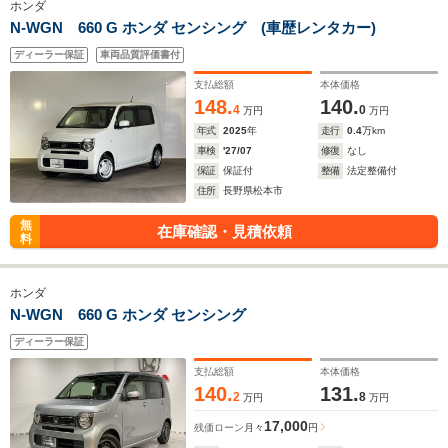
ホンダ
N-WGN 660 G ホンダ センシング (車歴レンタカー)
ディーラー保証
車両品質評価書付
支払総額
本体価格
148.
140.
4
0
万円
万円
年式
2025
年
走行
0.4
万km
車検
'27/07
修復
なし
保証
保証付
整備
法定整備付
住所
長野県松本市
無
在庫確認・見積依頼
料
ホンダ
N-WGN 660 G ホンダ センシング
ディーラー保証
支払総額
本体価格
140.
131.
2
8
万円
万円
17,000
残価ローン
月々
円