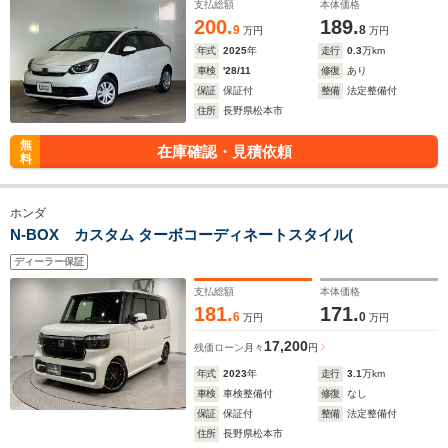
支払総額
本体価格
200.
189.
9
8
万円
万円
年式
2025
年
走行
0.3
万km
車検
'28/11
修復
あり
保証
保証付
整備
法定整備付
住所
長野県松本市
無
在庫確認・見積依頼
料
ホンダ
N-BOX カスタム ターボコーディネートスタイル(
ディーラー保証
支払総額
本体価格
181.
171.
6
0
万円
万円
17,200
残価ローン
月々
円
年式
2023
年
走行
3.1
万km
車検
車検整備付
修復
なし
保証
保証付
整備
法定整備付
住所
長野県松本市