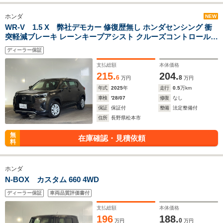
ホンダ
NEW
WR-V 1.5 X 弊社デモカー 修復歴無し ホンダセンシング 衝
突軽減ブレーキ レーンキープアシスト クルーズコントロール
純正ナビ バックカメラ 純正ドラレコ Bluetooth ETC LEDヘッ
ディーラー保証
ドライト
支払総額
本体価格
215.
204.
6
8
万円
万円
年式
2025
年
走行
0.5
万km
車検
'28/07
修復
なし
保証
保証付
整備
法定整備付
住所
長野県松本市
無
在庫確認・見積依頼
料
ホンダ
N-BOX カスタム 660 4WD
ディーラー保証
車両品質評価書付
支払総額
本体価格
196
188.
0
万円
万円