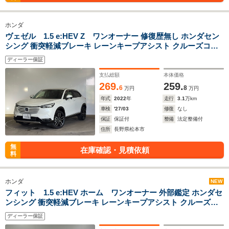
ホンダ
ヴェゼル 1.5 e:HEV Z ワンオーナー 修復歴無し ホンダセン
シング 衝突軽減ブレーキ レーンキープアシスト クルーズコン
トロール 純正ナビ バックカメラ Bluetooth シートヒーター
ディーラー保証
ETC LEDヘッドライト
支払総額
本体価格
269.
259.
6
8
万円
万円
年式
2022
年
走行
3.1
万km
車検
'27/03
修復
なし
保証
保証付
整備
法定整備付
住所
長野県松本市
無
在庫確認・見積依頼
料
ホンダ
NEW
フィット 1.5 e:HEV ホーム ワンオーナー 外部鑑定 ホンダセ
ンシング 衝突軽減ブレーキ レーンキープアシスト クルーズコ
ントロール 純正オーディオ 純正ドラレコ バックカメラ
ディーラー保証
Bluetooth LEDヘッドライト