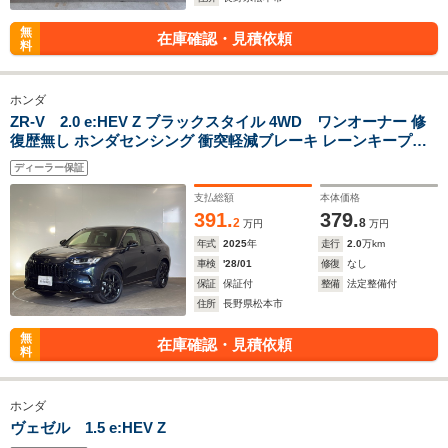
無
在庫確認・見積依頼
料
ホンダ
ZR-V 2.0 e:HEV Z ブラックスタイル 4WD ワンオーナー 修
復歴無し ホンダセンシング 衝突軽減ブレーキ レーンキープア
シスト クルーズコントロール 純正ナビ Bluetooth シートヒー
ディーラー保証
ター ETC LEDヘッドライト 4WD
支払総額
本体価格
391.
379.
2
8
万円
万円
年式
2025
年
走行
2.0
万km
車検
'28/01
修復
なし
保証
保証付
整備
法定整備付
住所
長野県松本市
無
在庫確認・見積依頼
料
ホンダ
ヴェゼル 1.5 e:HEV Z