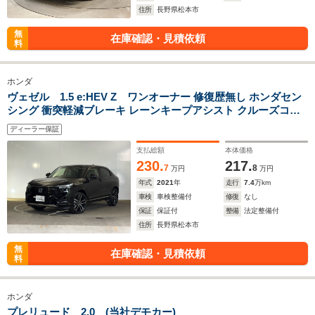
住所
長野県松本市
無
在庫確認・見積依頼
料
ホンダ
ヴェゼル 1.5 e:HEV Z ワンオーナー 修復歴無し ホンダセン
シング 衝突軽減ブレーキ レーンキープアシスト クルーズコン
トロール 純正ナビ フルセグTV Bluetooth 純正ドラレコ前後
ディーラー保証
LEDヘッドライト ETC
支払総額
本体価格
230.
217.
7
8
万円
万円
年式
2021
年
走行
7.4
万km
車検
車検整備付
修復
なし
保証
保証付
整備
法定整備付
住所
長野県松本市
無
在庫確認・見積依頼
料
ホンダ
プレリュード 2.0 (当社デモカー)