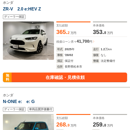
ホンダ
ZR-V 2.0 e:HEV Z
ディーラー保証
支払総額
本体価格
365.
353.
2
8
万円
万円
41,700
残価ローン
月々
円
年式
2025
年
走行
1.2
万km
車検
'28/02
修復
なし
保証
保証付
整備
法定整備付
住所
長野県松本市
無
在庫確認・見積依頼
料
ホンダ
N-ONE e: e: G
ディーラー保証
車両品質評価書付
支払総額
本体価格
268.
259.
9
8
万円
万円