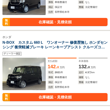
車検
車検整備付
修復
なし
保証
保証付
整備
法定整備付
住所
長野県松本市
無
在庫確認・見積依頼
料
ホンダ
N-BOX カスタム 660 L ワンオーナー 修復歴無し ホンダセン
シング 衝突軽減ブレーキ レーンキープアシスト クルーズコン
トロール 純正ナビ Bluetooth シートヒーター ETC LEDヘッド
ディーラー保証
ライトフルセグTV
支払総額
本体価格
142.
132.
8
8
万円
万円
年式
2021
年
走行
4.3
万km
車検
車検整備付
修復
なし
保証
保証付
整備
法定整備付
住所
長野県松本市
無
在庫確認・見積依頼
料