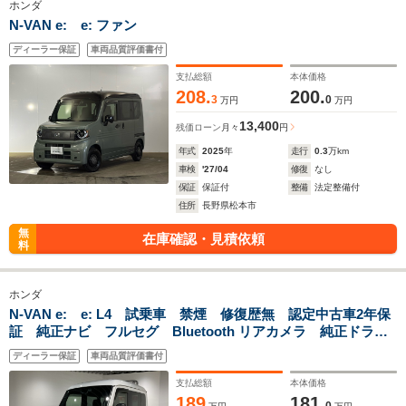
ホンダ
N-VAN e: e: ファン
ディーラー保証
車両品質評価書付
支払総額
本体価格
208.
200.
3
0
万円
万円
13,400
残価ローン
月々
円
年式
2025
年
走行
0.3
万km
車検
'27/04
修復
なし
保証
保証付
整備
法定整備付
住所
長野県松本市
無
在庫確認・見積依頼
料
ホンダ
N-VAN e: e: L4 試乗車 禁煙 修復歴無 認定中古車2年保
証 純正ナビ フルセグ Bluetooth リアカメラ 純正ドラレ
コ前後 タイプC充電ジャック シートヒータ ブレーキホー
ディーラー保証
車両品質評価書付
ルド 渋滞追従機能 盗難防止装置
支払総額
本体価格
189
181.