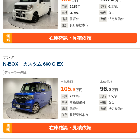
0
万円
万円
年式
2025
年
走行
0.3
万km
車検
'27/02
修復
なし
保証
保証付
整備
法定整備付
住所
長野県松本市
無
在庫確認・見積依頼
料
ホンダ
N-BOX カスタム 660 G EX
ディーラー保証
支払総額
本体価格
105.
96.
9
0
万円
万円
年式
2017
年
走行
7.5
万km
車検
車検整備付
修復
なし
保証
保証付
整備
法定整備付
住所
長野県松本市
無
在庫確認・見積依頼
料