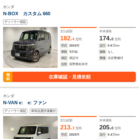
ホンダ
N-BOX カスタム 660
ディーラー保証
支払総額
本体価格
182.
174.
4
0
万円
万円
年式
2024
年
走行
0.6
万km
車検
'27/11
修復
なし
保証
保証付
整備
法定整備付
住所
長野県松本市
無
在庫確認・見積依頼
料
ホンダ
N-VAN e: e: ファン
ディーラー保証
車両品質評価書付
支払総額
本体価格
213.
205.
3
0
万円
万円
年式
2025
年
走行
0.4
万km