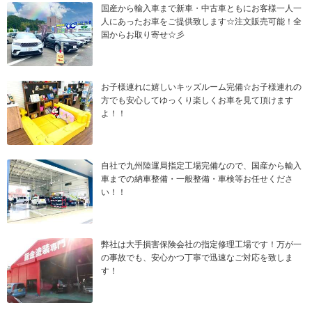
国産から輸入車まで新車・中古車ともにお客様一人一
人にあったお車をご提供致します☆注文販売可能！全
国からお取り寄せ☆彡
お子様連れに嬉しいキッズルーム完備☆お子様連れの
方でも安心してゆっくり楽しくお車を見て頂けます
よ！！
自社で九州陸運局指定工場完備なので、国産から輸入
車までの納車整備・一般整備・車検等お任せくださ
い！！
弊社は大手損害保険会社の指定修理工場です！万が一
の事故でも、安心かつ丁寧で迅速なご対応を致しま
す！