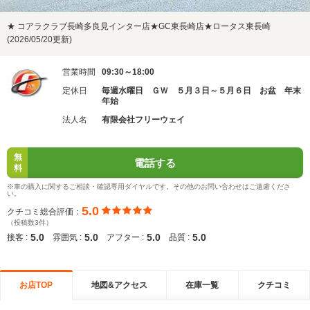
★ コアラクラブ長崎多良見インター店★GC東長崎店★ロータス東長崎
(2026/05/20更新)
営業時間
09:30～18:00
定休日
毎週水曜日 ＧＷ ５月３日～５月６日 お盆 年末
年始
法人名
有限会社フリーウェイ
無
電話する
料
※車の購入に関するご相談・確認専用ダイヤルです。その他のお問い合わせはご遠慮くださ
い。
5.0
クチコミ総合評価：
（投稿数3件）
5.0
5.0
5.0
5.0
接客 :
雰囲気 :
アフター :
品質 :
お店TOP
地図&アクセス
在庫一覧
クチコミ