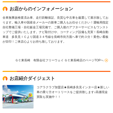
お店からのインフォメーション
全車無事故検査済み車、走行距離保証、良質な中古車を厳選して展示致してお
ります。輸入車や国産全メーカーの新車ご購入もお任せください！運輸局指定
自社整備工場・自社鈑金工場完備で、ご購入後のアフターサービスもワンスト
ップでご提供いたします。ナビ取付けや、コーティング設備も充実！長崎自動
車道 多良見ＩＣより国道３４号線を長崎市街方面へ車で約３分！黄色い看板
が目印！ご来店心よりお待ち致しております。
ＧＣ東長崎 有限会社フリーウェイ ＧＣ東長崎店のページTOPへ
お店紹介ダイジェスト
コアラクラブ加盟店★長崎多良見インター店★新しい
車の乗り方オートリースをご提供致します♪高価現金
買取も実施中！！