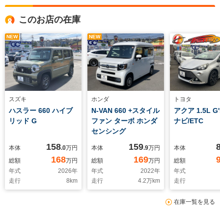
このお店の在庫
NEW
NEW
スズキ
ホンダ
トヨタ
ハスラー 660 ハイブ
N-VAN 660 +スタイル
アクア 1.5L G
リッド G
ファン ターボ ホンダ
ナビ/ETC
センシング
158
159
本体
.0
万円
本体
.9
万円
本体
168
169
総額
万円
総額
万円
総額
年式
2026
年
年式
2022
年
年式
走行
8
km
走行
4.2
万km
走行
在庫一覧を見る