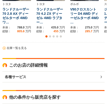
トヨタ
トヨタ
ボルボ
ス
ランドクルーザー
ランドクルーザー
V90クロスカント
70 2.8 AX ディー
70 4.2 ZX ディー
リー D4 AWD ディ
1
ゼルターボ 4WD
ゼル 4WD ラプタ
ーゼルターボ 4WD
ワ…
ー…
…
本体：
788.0
万円
本体：
435.0
万円
本体：
275.0
万円
本
総額：
805.6
万円
総額：
455
万円
総額：
285.7
万円
総
在庫一覧を見る
このお店の詳細情報
各種サービス
他の条件から販売店を探す