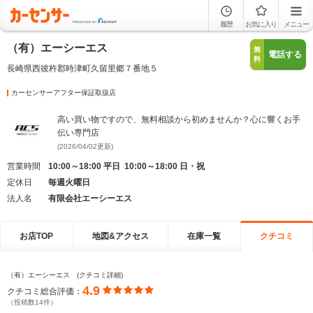
履歴
お気に入り
メニュー
（有）エーシーエス
無
電話する
料
長崎県西彼杵郡時津町久留里郷７番地５
カーセンサーアフター保証取扱店
高い買い物ですので、無料相談から初めませんか？心に響くお手
伝い専門店
(2026/04/02更新)
営業時間
10:00～18:00 平日 10:00～18:00 日・祝
定休日
毎週火曜日
法人名
有限会社エーシーエス
お店TOP
地図&アクセス
在庫一覧
クチコミ
（有）エーシーエス (クチコミ詳細)
4.9
クチコミ総合評価：
（投稿数14件）