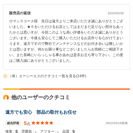
販売店の返信
2022/03/30
ロマンスコース様 先日は遠方よりご来店いただき誠にありがとうござ
いました。★５をいただけるお店としてはまだまだ足りない部分もあっ
たかとは思いすが、今回このような高い評価をいただき誠にありがとう
ございます。今後も安心してご購入いただけるお店作りを心がけてまい
ります。遠方ですので弊社でメンテナンスなどのお付き合いは難しいか
とは思いますが、何かお困り事などございましたらお気軽にご相談下さ
い。また長崎にいらっしゃる事があれば是非お立ち寄り下さい。この度
はご購入誠にありがとうございました。
（有）エーシーエスのクチコミ一覧を見る(14件)
他のユーザーのクチコミ
遠方でも安心 部品の取付もお任せ
5
総合評価
2022/03/19投稿
点
5
‐
‐
5
接客 :
雰囲気 :
アフター :
品質 :