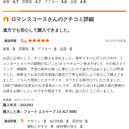
4.7
4.7
4.8
4.9
接客 :
雰囲気 :
アフター :
品質 :
ロマンスコースさんのクチコミ詳細
遠方でも安心して購入できました。
5
総合評価
2022/03/28投稿
点
5
5
5
5
接客 :
雰囲気 :
アフター :
品質 :
お店にお伺いして、すぐに購入を決めました。毎年スキーに行くので4×4、フ
ェンダーとタイヤの隙間が広いこと(タイヤチェーン巻きやすい)、その他スタイ
リング、積載性、予算の条件が揃った車だったので遠方ではありましたが即決
でした。納車までお店の担当者様の親切で丁寧な対応により安心して購入でき
ました。こちらで用意したオーディオ、カーナビも取付けていただきました。
LINEで連絡が出来るのも大変良かったです。自宅から近ければ購入後の車検や
点検をお願いしたいのですが残念です。本当にありがとうございました。
投稿者：ロマンスコース
購入年月：
2022/03
購入した車：フォード エスケープ 3.0 XLT 4WD
5
5
5
5
デザイン :
走行性能 :
居住性 :
総合評価
4
3
運転しやすさ :
維持費の安さ :