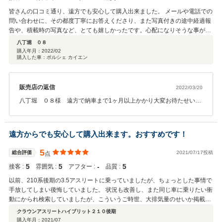
皆さんの口コミ通り、遠方でも安心して購入出来ました。 メールや電話での
問い合わせに、その都度丁寧にお答えくださり、また写真付きの途中経過報
告や、積載時の写真など、とても嬉しかったです。心配になりそうな事があ
れば、先回りしてご連絡をくださり、安心できました。 部品取り付け等もお
八丁堀 ０８
願いしたのですが、メーカーに問い合わせまでしてくださり、納車時に完璧
購入年月：
2022/02
購入した車：ポルシェ カイエン
な状態で、すぐ乗れました。お願いして良かったです。 ありがとうございま
した。
販売店の返信
2022/03/20
八丁堀 ０８様 遠方で納車まで1ヶ月以上かかり大変お待たせいた
しましたが、このような高い評価をいただきまして誠にありがとう
ございます。地震などもありお約束の日にお車到着するかご心配か
とは思いましたが無事にお渡し出来安心いたしました。今後弊社で
遠方からでも安心して購入出来ます。おすすめです！
サポート出来る事など遠方で限られては来るかとは思いますが、何
かお困り事などございましたらお気軽にご相談下さい。もし長崎に
5
総合評価
2021/07/17投稿
点
いらっしゃる事などございましたらお立ち寄りいただれれば幸いで
5
5
‐
5
接客 :
す。この度はご購入いただきまして誠にありがとうございました。
雰囲気 :
アフター :
品質 :
以前、210系後期の3.5アスリートに乗っていましたが、ちょっとした事情で
手放してしまい後悔していました。 状況も改善し、また同じ車に乗りたい衝
動にかられ検索していましたが、こういうご時世、大排気量のせいか掲載台
数も少なく、条件に合う物が見つかりませんでした。 色々考えハイブリット
クラウンアスリートハイブリット２１０後期
も有りかと思い検索していたところエーシーエスさんが掲載する条件に合っ
購入年月：
2021/07