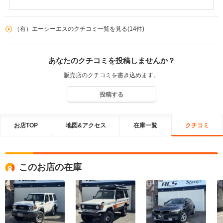
いましたが、 弊社で長くお世話させていただいてた車両で私も愛着
車も非常に程度が良く、大切にされていた車を出庫前に丁寧に磨き上げて送
があり、大切にしていただけるとの事でお車も幸せかと思います。
り出してくれたんだろうなというのが伝わってきました。大切にしますね。
今回このようなありがたいメールをいただき、スタッフ一同心より
タイトルの通り、正直さと誠実さが溢れ出ている会社さんでした。 エーシー
（有）エーシーエスのクチコミ一覧を見る(14件)
感謝しております。 今後も遠保でもご心配なくご購入いただけるよ
エスさんとご縁があって良かったです。
うなサービスを心掛けて参ります。 これからも遠方ではございます
が、弊社で何かお力になれるような事など御座いましたらお気軽に
あなたのクチコミを投稿しませんか？
ご相談下さい。 この度はご購入いただき誠にありがとうございまし
た。 今後ともよろしくお願いいたします。
販売店のクチコミを書き込めます。
投稿する
お店TOP
地図&アクセス
在庫一覧
クチコミ
このお店の在庫