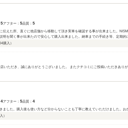
5
5
5
：
アフター：
品質：
に伝えた所、直ぐに他店舗から移動して頂き実車を確認する事が出来ました。NIS
説明を聞く事が出来たので安心して購入出来ました。納車までの手続き等、定期的に
けるので安心して任せられます。
04
購入）
ったです。 今後ともお気軽に弊社にお越しくださいませ。社員一同心よりお待ち
4
5
4
：
アフター：
品質：
きました。購入後も使い方など分からないことも丁寧に教えていただけました。お
入）