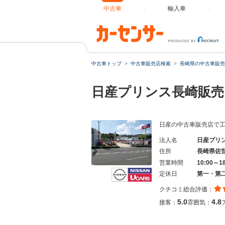
中古車
輸入車
中古車トップ
中古車販売店検索
長崎県の中古車販売
日産プリンス長崎販売
日産の中古車販売店で
法人名
日産プリ
住所
長崎県佐
営業時間
10:00～1
定休日
第一・第
クチコミ総合評価：
5.0
4.8
接客：
雰囲気：