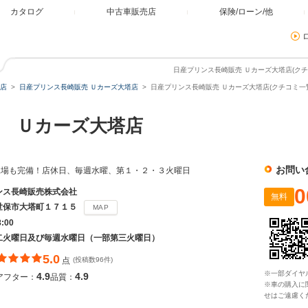
カタログ
中古車販売店
保険/ローン/他
日産プリンス長崎販売 Ｕカーズ大塔店(クチ
店
日産プリンス長崎販売 Ｕカーズ大塔店
日産プリンス長崎販売 Ｕカーズ大塔店(クチコミ一
 Ｕカーズ大塔店
お問い
工場も完備！店休日、毎週水曜、第１・２・３火曜日
0
ンス長崎販売株式会社
無料
世保市大塔町１７１５
MAP
8:00
二火曜日及び毎週水曜日（一部第三火曜日）
5.0
点
(投稿数96件)
※一部ダイヤ
4.9
4.9
アフター：
品質：
※車の購入に
せはご遠慮く