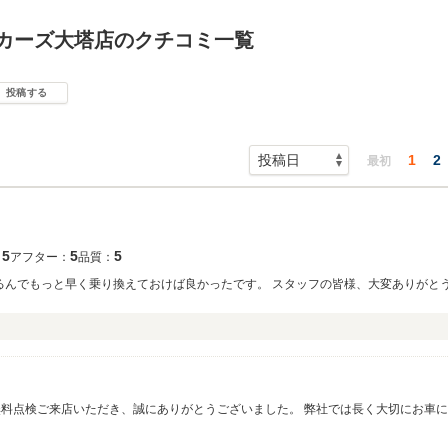
Ｕカーズ大塔店のクチコミ一覧
投稿する
1
2
最初
5
5
5
：
アフター：
品質：
るんでもっと早く乗り換えておけば良かったです。 スタッフの皆様、大変ありがと
ります。 お客様にあったお車のご提案ができ、そのお車を気に入っていただきあり
ます。