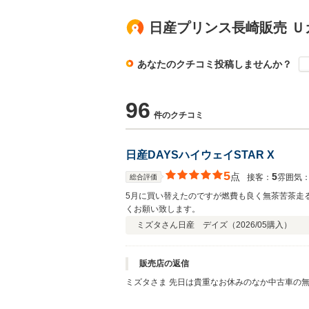
日産プリンス長崎販売 
あなたのクチコミ投稿しませんか？
96
件のクチコミ
日産DAYSハイウェイSTAR X
5
点
5
接客：
雰囲気
総合評価
5月に買い替えたのですが燃費も良く無茶苦茶走
くお願い致します。
ミズタさん
日産 デイズ（
2026/05
購入）
販売店の返信
ミズタさま 先日は貴重なお休みのなか中古車の無料点検ご来店いただき、誠にありがとうございました。 弊社では長く大切にお車に乗っていただきたいと思い、アフターサービスに
関しても誠意をもってご対応させていただいてお
させていただきますので、何卒宜しくお願い致し