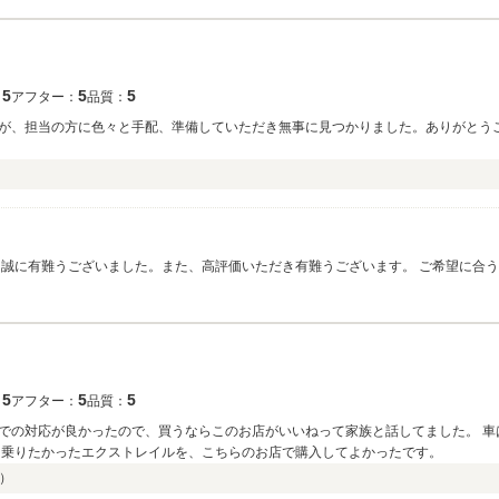
5
5
5
：
アフター：
品質：
が、担当の方に色々と手配、準備していただき無事に見つかりました。ありがとうご
とも宜しくお願いいたします。 ありがとうございました。
5
5
5
：
アフター：
品質：
での対応が良かったので、買うならこのお店がいいねって家族と話してました。 車
と乗りたかったエクストレイルを、こちらのお店で購入してよかったです。
）