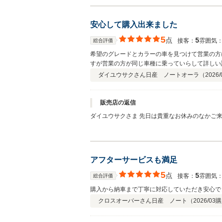
安心して購入出来ました
5
点
5
接客：
雰囲気
総合評価
希望のグレードとカラーの車を見つけて営業の方
すが営業の方が同じ車種に乗っていらして詳しい
備の方も素人にもわかりやすく丁寧に説明して頂
ダイユウサクさん
日産 ノートオーラ（
2026/
販売店の返信
ダイユウサクさま 先日は貴重なお休みのなかご来店いただき、誠にありがとうございました。 またクチコミにご投稿いただきありがとうございました。 タイミングよくご希望のお
車が他店にございましたので、ご提案できてよか
アフターサービスも満足
5
点
5
接客：
雰囲気
総合評価
購入から納車まで丁寧に対応していただき安心で
クロスオーバーさん
日産 ノート（
2026/03
購