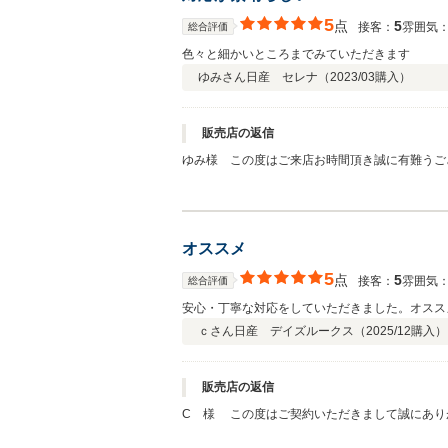
5
点
5
接客：
雰囲気
総合評価
色々と細かいところまでみていただきます
ゆみさん
日産 セレナ（
2023/03
購入）
販売店の返信
ゆみ様 この度はご来店お時間頂き誠に有難うご
フも引き続きご満足して頂けますように努めてま
オススメ
5
点
5
接客：
雰囲気
総合評価
安心・丁寧な対応をしていただきました。オスス
ｃさん
日産 デイズルークス（
2025/12
購入）
販売店の返信
C 様 この度はご契約いただきまして誠にありがとうございました。また、本日は中古車１ヶ月点検をご入庫いただき重ねてお礼申し上げます。 お車をお使いになられてご不明な
点はございませんか？ 何かお困りの際はぜひお気軽にお立ち寄りください。 今回はこのような高い評価をいただき