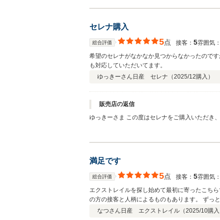
しくお願い致します。
セレナ購入
5
点
5
接客：
雰囲気
総合評価
希望のセレナがなかなか見つからなかったのです
も対応していただいてます。
ゆっきーさん
日産 セレナ（
2025/12
購入）
販売店の返信
ゆっきーさま この度はセレナをご購入いただき、誠に有難うございました。また、高評価いただき有難うございます。 ご希望に合うセレナがご用意できてホッとしております。 メ
ンテナンスもしっかり対応いたしますので 今後
満足です
5
点
5
接客：
雰囲気
総合評価
エクストレイルを探し始めて最初に寄ったこちら
の方の接客と人柄によるものもあります。 ずっ
なつさん
日産 エクストレイル（
2025/10
購入