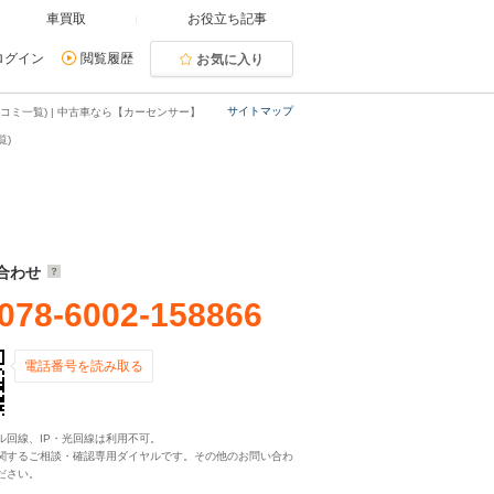
車買取
お役立ち記事
ログイン
閲覧履歴
お気に入り
サイトマップ
コミ一覧) | 中古車なら【カーセンサー】
覧)
合わせ
078-6002-158866
電話番号を読み取る
ル回線、IP・光回線は利用不可。
関するご相談・確認専用ダイヤルです。その他のお問い合わ
ださい。