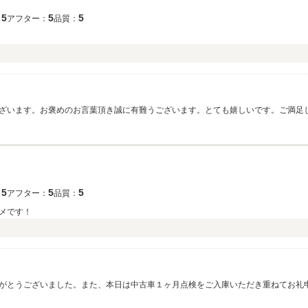
5
5
5
：
アフター：
品質：
ざいます。お褒めのお言葉頂き誠に有難うございます。とても嬉しいです。ご満足
いります。 引き続き末永いお付き合いを宜しくお願い致します。今後共宜しくお願
5
5
5
：
アフター：
品質：
メです！
まして、社員一同心から感謝しております。 今後とも、どうぞ宜