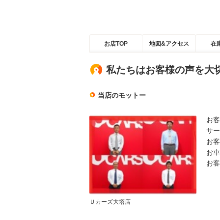
お店TOP
地図&アクセス
在
私たちはお客様の声を大
当店のモットー
お客
サー
お客
お車
お客
Ｕカーズ大塔店