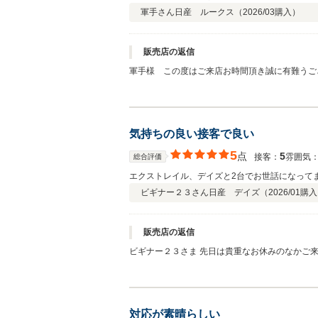
軍手さん
日産 ルークス（
2026/03
購入）
販売店の返信
軍手様 この度はご来店お時間頂き誠に有難うご
うに努めてまいります。 引き続き末永いお付き
気持ちの良い接客で良い
5
点
5
接客：
雰囲気
総合評価
エクストレイル、デイズと2台でお世話になって
ビギナー２３さん
日産 デイズ（
2026/01
購入
販売店の返信
ビギナー２３さま 先日は貴重なお休みのなかご来店いただき、クチコミを投稿していただき誠にありがとうございました。 弊社では長く大切にお車に乗っていただきたいと思い、ア
フターサービスに関しても誠意をもってご対応さ
お気軽に弊社にお越しくださいませ。宜しくお願
対応が素晴らしい