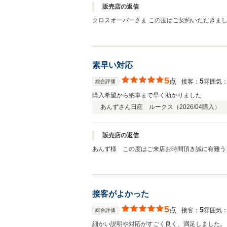
販売店の返信
クロスオーバーさま この度はご契約いただきまして誠にありがとうございました。 また、昨日は中古車の一ヶ月点検にご入庫いただきありがとうございました。 今回はクチコミに
素早い対応
5
点
5
接客：
雰囲気
総合評価
購入希望から納車まで早く助かりました
あんずさん
日産 ルークス（
2026/04
購入）
販売店の返信
あんず様 この度はご来店お時間頂き誠に有難う
かったです。これからのカーライフも引き続きご
難うございました。
接客がよかった
5
点
5
接客：
雰囲気
総合評価
細かい説明や対応がすごく良く、満足しました。