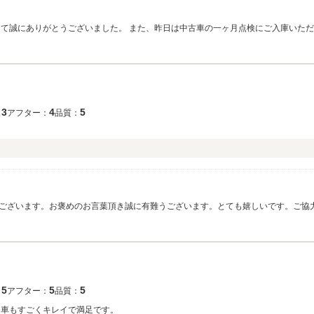
3
4
5
：
アフター：
品質：
ございます。お褒めのお言葉頂き誠に有難うございます。とても嬉しいです。ご協
満足して頂けますように努めてまいります。 引き続き末永いお付き合いを宜しくお
5
5
5
：
アフター：
品質：
 車もすごくキレイで満足です。