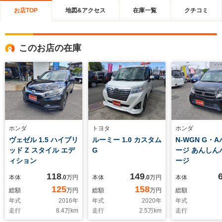
お店TOP
地図&アクセス
在庫一覧
クチコミ
このお店の在庫
ホンダ
トヨタ
ホンダ
ヴェゼル 1.5 ハイブリ
ルーミー 1.0 カスタム
N-WGN G・
ッド Z スタイル エデ
G
ージ あんしん
ィション
ージ
118
149
本体
.0
万円
本体
.0
万円
本体
125
158
総額
万円
総額
万円
総額
年式
2016
年
年式
2020
年
年式
走行
8.4
万km
走行
2.5
万km
走行