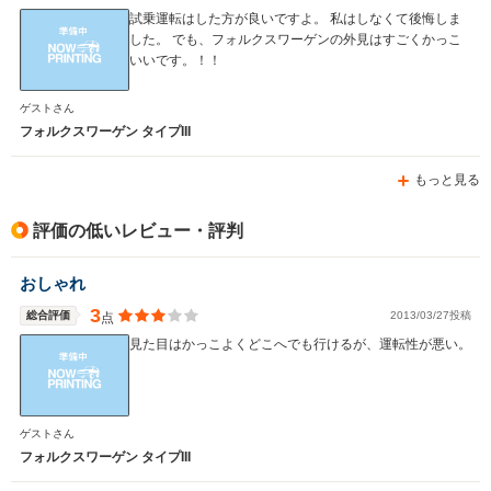
試乗運転はした方が良いですよ。 私はしなくて後悔しま
した。 でも、フォルクスワーゲンの外見はすごくかっこ
いいです。！！
WLTCモード
-
燃費
ゲストさん
フォルクスワーゲン タイプIII
もっと見る
排気量
1400～2400cc
駆動方式
FF
評価の低いレビュー・評判
おしゃれ
3
総合評価
2013/03/27投稿
点
見た目はかっこよくどこへでも行けるが、運転性が悪い。
ゲストさん
フォルクスワーゲン タイプIII