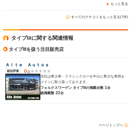
もっと見る
すべてのクチコミをもっと見る(7件)
タイプIIIに関する関連情報
タイプIIIを扱う注目販売店
Ａｌｔｅ Ａｕｔｏｓ
0
総合評価
点
当社は希少車・クラシックカーを中心に希少な車両を
メインに取り扱っております。
1
フォルクスワーゲン タイプIIIの
掲載台数
台
22
総掲載数
台
ページトップへ