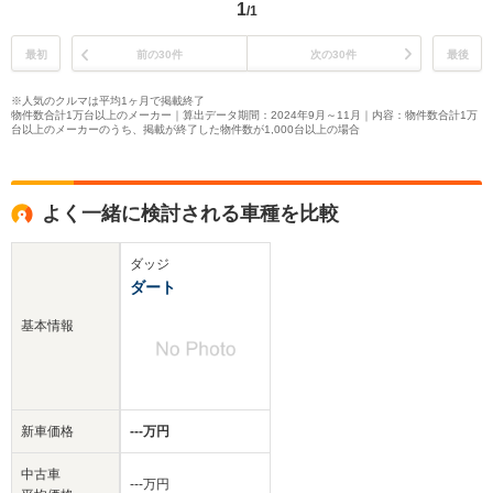
1
/1
最初
前の30件
次の30件
最後
※人気のクルマは平均1ヶ月で掲載終了
物件数合計1万台以上のメーカー｜算出データ期間：2024年9月～11月｜内容：物件数合計1万
台以上のメーカーのうち、掲載が終了した物件数が1,000台以上の場合
よく一緒に検討される車種を比較
ダッジ
ダート
基本情報
新車価格
‐‐‐万円
中古車
‐‐‐万円