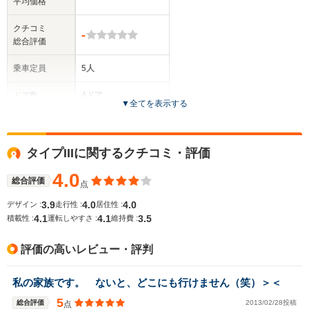
平均価格
クチコミ
-
総合評価
乗車定員
5人
ドア数
4ドア
▼
全てを表示する
全高
-m
タイプIIIに関するクチコミ・評価
4.0
総合評価
点
全幅
サイズ
-m
3.9
4.0
4.0
デザイン :
走行性 :
居住性 :
全長
(全長x全幅x全高)
4.1
4.1
3.5
積載性 :
運転しやすさ :
維持費 :
-m
評価の高いレビュー・評判
ホイールベース
私の家族です。 ないと、どこにも行けません（笑）＞＜
-m
5
総合評価
2013/02/28投稿
点