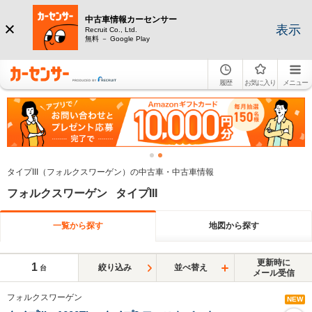
中古車情報カーセンサー
表示
Recruit Co., Ltd.
無料 － Google Play
履歴
お気に入り
メニュー
タイプIII（フォルクスワーゲン）の中古車・中古車情報
フォルクスワーゲン タイプIII
一覧から探す
地図から探す
更新時に
1
絞り込み
並べ替え
台
メール受信
フォルクスワーゲン
NEW