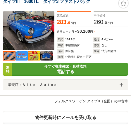
タイプIII 1600TL タイプ3 ファストバック
支払総額
本体価格
283.
260.
9
0
万円
万円
30,100
通常ローン
月々
円
年式
1972
年
走行
4.4
万km
車検
車検整備付
修復
なし
保証
保証無
整備
法定整備付
住所
北海道札幌市白石区
今すぐ在庫確認・見積依頼
無
電話する
料
販売店：
Ａｌｔｅ Ａｕｔｏｓ
フォルクスワーゲン タイプIII（全国）の中古車
物件更新時にメールを受け取る