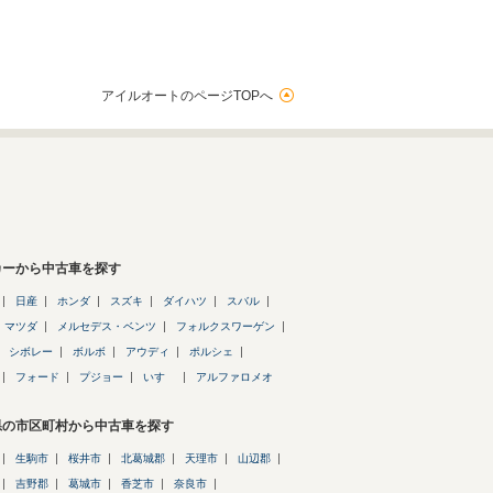
アイルオートのページTOPへ
カーから中古車を探す
日産
ホンダ
スズキ
ダイハツ
スバル
マツダ
メルセデス・ベンツ
フォルクスワーゲン
シボレー
ボルボ
アウディ
ポルシェ
フォード
プジョー
いすゞ
アルファロメオ
県の市区町村から中古車を探す
生駒市
桜井市
北葛城郡
天理市
山辺郡
吉野郡
葛城市
香芝市
奈良市