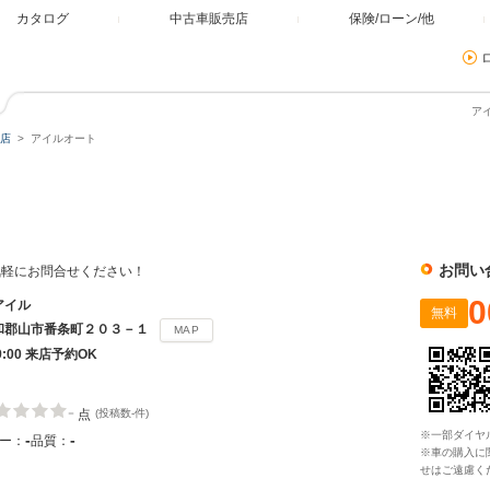
カタログ
中古車販売店
保険/ローン/他
ア
店
アイルオート
お問い
気軽にお問合せください！
0
アイル
無料
和郡山市番条町２０３－１
MAP
19:00 来店予約OK
-
点
(投稿数-件)
※一部ダイヤ
-
-
ー：
品質：
※車の購入に
せはご遠慮く