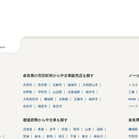
奈良県の市区町村から中古車販売店を探す
メー
天理市
高市郡
生駒市
葛城市
大和郡山市
トヨタ
吉野郡
宇陀市
山辺郡
北葛城郡
桜井市
三菱
大和高田市
磯城郡
生駒郡
五條市
御所市
BMW
奈良市
橿原市
香芝市
ジープ
都道府県から中古車を探す
奈良
北海道
青森
岩手
宮城
秋田
山形
福島
磯城郡
ー
茨城
栃木
群馬
埼玉
千葉
東京
神奈川
宇陀市