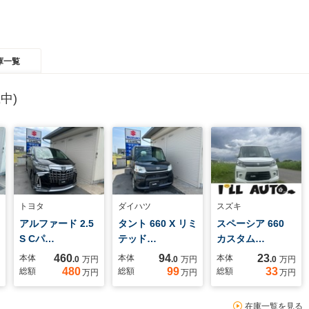
庫一覧
中)
トヨタ
ダイハツ
スズキ
アルファード 2.5
タント 660 X リミ
スペーシア 660
S Cパ…
テッド…
カスタム…
460
94
23
本体
本体
本体
.0
万円
.0
万円
.0
万円
480
99
33
総額
総額
総額
万円
万円
万円
在庫一覧を見る