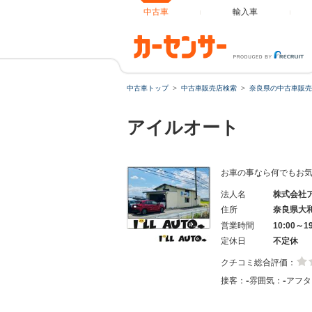
中古車
輸入車
中古車トップ
中古車販売店検索
奈良県の中古車販売
アイルオート
お車の事なら何でもお
法人名
株式会社
住所
奈良県大
営業時間
10:00～
定休日
不定休
クチコミ総合評価：
-
-
接客：
雰囲気：
アフタ