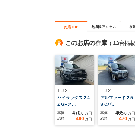
地図&アクセス
在
お店TOP
このお店の在庫
(
13
台掲載
トヨタ
トヨタ
ハイラックス 2.4
アルファード 2.5
Z GRス…
S Cパ…
470
465
本体
本体
.0
万円
.0
万円
490
470
総額
総額
万円
万円