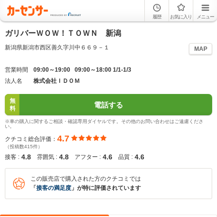
履歴
お気に入り
メニュー
ガリバーＷＯＷ！ＴＯＷＮ 新潟
新潟県新潟市西区善久字川中６６９－１
MAP
営業時間
09:00～19:00 09:00～18:00 1/1-1/3
法人名
株式会社ＩＤＯＭ
無
電話する
料
※車の購入に関するご相談・確認専用ダイヤルです。その他のお問い合わせはご遠慮くださ
い。
4.7
クチコミ総合評価：
（投稿数415件）
4.8
4.8
4.6
4.6
接客 :
雰囲気 :
アフター :
品質 :
この販売店で購入された方のクチコミでは
「
接客の満足度
」が特に評価されています