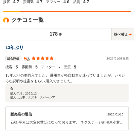
4.7
4.7
4.6
4.7
接客 :
雰囲気 :
アフター :
品質 :
クチコミ一覧
178
並べ替え
件
13年ぶり
5
総合評価
2026/01/08投稿
点
5
5
‐
5
接客 :
雰囲気 :
アフター :
品質 :
13年ぶりの車購入でした。 乗用車か軽自動車か迷っていましたが、いろい
ろな説明や提案をもらい,購入できました。
石
購入年月：
2025/12
購入した車：スズキ スペーシア
販売店の返信
2026/01/16
石様 平素は大変お世話になっております。 ネクステージ新潟東小林と
申します。 この度は御契約頂きまして誠にありがとうございます。 今
後とも整備等でご満足頂けるように邁進いたします。 引き続きのご愛