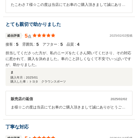
たこわさ７様☆この度は当店にてお車のご購入頂きまして誠にありが
とうございました。今後とも末永くお付き合い頂けますようにスタッ
フ一同、お客様ファーストに努めて参ります。お気軽に当店に遊びに
来て下さいませ☆本当にありがとうございました☆
とても親切で助かりました
5
総合評価
2025/02/02投稿
点
5
5
5
4
接客 :
雰囲気 :
アフター :
品質 :
担当してくださった方が、私のニーズをたくさん聞いてくださり、その対応
に惹かれて、購入を決めました。車のこと詳しくなくて不安でいっぱいです
が、助かりました。
ま
購入年月：
2025/01
購入した車：トヨタ クラウンスポーツ
販売店の返信
2025/02/02
ま様☆この度は当店にてお車のご購入頂きまして誠にありがとうござ
いました。今後とも末永くお付き合い頂けますようにスタッフ一同、
お客様ファーストに努めて参ります。お気軽に当店に遊びに来て下さ
いませ☆本当にありがとうございました☆
丁寧な対応