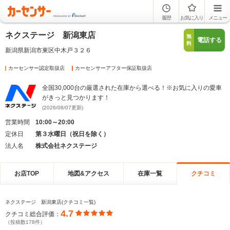
履歴
お気に入り
メニュー
ネクステージ 新潟東店
無
電話する
料
新潟県新潟市東区中木戸３２６
カーセンサー認定取扱店
カーセンサーアフター保証取扱店
全国30,000台の厳選された在庫から選べる！※お気に入りの愛車
がきっと見つかります！
(2026/08/07更新)
営業時間
10:00～20:00
定休日
第３水曜日（祝日を除く）
法人名
株式会社ネクステージ
お店TOP
地図&アクセス
在庫一覧
クチコミ
ネクステージ 新潟東店(クチコミ一覧)
4.7
クチコミ総合評価：
（投稿数178件）