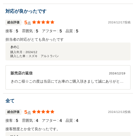
一同、お客様ファーストに努めて参ります。お気軽に当店に遊びに来
て下さいませ☆本当にありがとうございました☆
対応が良かったです
5
総合評価
2024/12/17投稿
点
5
5
5
5
接客 :
雰囲気 :
アフター :
品質 :
担当者の対応がとても良かったです
きのこ
購入年月：
2024/12
購入した車：スズキ アルトラパン
販売店の返信
2024/12/19
きのこ様☆この度は当店にてお車のご購入頂きまして誠にありがとう
ございました。今後とも末永くお付き合い頂けますようにスタッフ一
同、お客様ファーストに努めて参ります。お気軽に当店に遊びに来て
下さいませ☆本当にありがとうございました☆
全て
5
総合評価
2024/12/13投稿
点
5
4
4
4
接客 :
雰囲気 :
アフター :
品質 :
接客態度とか全て良かったです。