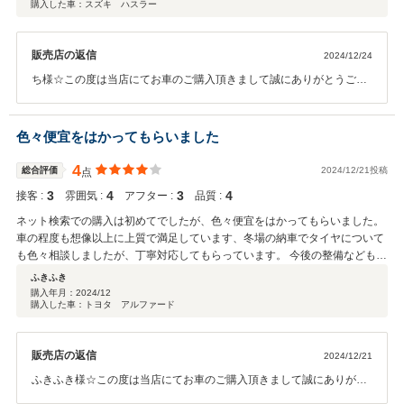
購入した車：スズキ ハスラー
販売店の返信
2024/12/24
ち様☆この度は当店にてお車のご購入頂きまして誠にありがとうござ
いました。今後とも末永くお付き合い頂けますようにスタッフ一同、
お客様ファーストに努めて参ります。お気軽に当店に遊びに来て下さ
いませ☆本当にありがとうございました☆
色々便宜をはかってもらいました
4
総合評価
2024/12/21投稿
点
3
4
3
4
接客 :
雰囲気 :
アフター :
品質 :
ネット検索での購入は初めてでしたが、色々便宜をはかってもらいました。
車の程度も想像以上に上質で満足しています、冬場の納車でタイヤについて
も色々相談しましたが、丁寧対応してもらっています。 今後の整備なども相
談したい店舗です。
ふきふき
購入年月：
2024/12
購入した車：トヨタ アルファード
販売店の返信
2024/12/21
ふきふき様☆この度は当店にてお車のご購入頂きまして誠にありがと
うございました。今後とも末永くお付き合い頂けますようにスタッフ