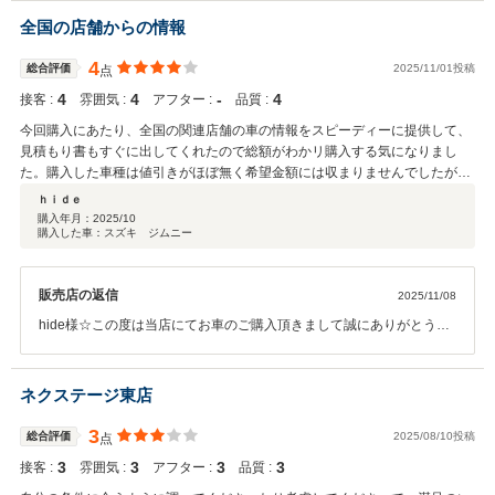
顧のほど宜しくお願い致します。
全国の店舗からの情報
4
総合評価
2025/11/01投稿
点
4
4
‐
4
接客 :
雰囲気 :
アフター :
品質 :
今回購入にあたり、全国の関連店舗の車の情報をスピーディーに提供して、
見積もり書もすぐに出してくれたので総額がわかリ購入する気になりまし
た。購入した車種は値引きがほぼ無く希望金額には収まりませんでしたが購
入しました。iPadでの説明は味気ない気もしますが効率的だと思います。今
ｈｉｄｅ
後、使用するのが離島の為故障など心配はありますが、対応してもらえるよ
購入年月：
2025/10
購入した車：スズキ ジムニー
うなので安心しました。
販売店の返信
2025/11/08
hide様☆この度は当店にてお車のご購入頂きまして誠にありがとうご
ざいました。今後とも末永くお付き合い頂けますようにスタッフ一
同、お客様ファーストに努めて参ります。お気軽に当店に遊びに来て
下さいませ☆本当にありがとうございました☆
ネクステージ東店
3
総合評価
2025/08/10投稿
点
3
3
3
3
接客 :
雰囲気 :
アフター :
品質 :