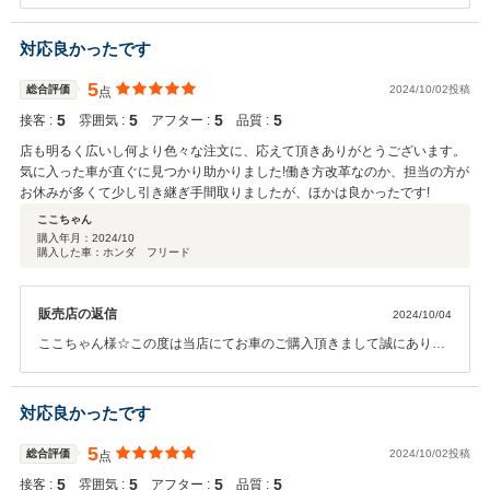
いました。今後とも末永くお付き合い頂けますようにスタッフ一同、
お客様ファーストに努めて参ります。お気軽に当店に遊びに来て下さ
いませ☆本当にありがとうございました☆
対応良かったです
5
総合評価
2024/10/02投稿
点
5
5
5
5
接客 :
雰囲気 :
アフター :
品質 :
店も明るく広いし何より色々な注文に、応えて頂きありがとうございます。
気に入った車が直ぐに見つかり助かりました!働き方改革なのか、担当の方が
お休みが多くて少し引き継ぎ手間取りましたが、ほかは良かったです!
ここちゃん
購入年月：
2024/10
購入した車：ホンダ フリード
販売店の返信
2024/10/04
ここちゃん様☆この度は当店にてお車のご購入頂きまして誠にありが
とうございました。今後とも末永くお付き合い頂けますようにスタッ
フ一同、お客様ファーストに努めて参ります。お気軽に当店に遊びに
来て下さいませ☆本当にありがとうございました☆
対応良かったです
5
総合評価
2024/10/02投稿
点
5
5
5
5
接客 :
雰囲気 :
アフター :
品質 :