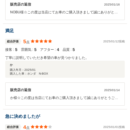
販売店の返信
2025/01/16
NOBU様☆この度は当店にてお車のご購入頂きまして誠にありがとう
ございました。今後とも末永くお付き合い頂けますようにスタッフ一
同、お客様ファーストに努めて参ります。お気軽に当店に遊びに来て
下さいませ☆本当にありがとうございました☆
満足
5
総合評価
2025/01/12投稿
点
5
5
4
5
接客 :
雰囲気 :
アフター :
品質 :
丁寧に説明していただき希望の車が見つかりました。
か
購入年月：
2025/01
購入した車：ホンダ N-BOX
販売店の返信
2025/01/14
か様☆この度は当店にてお車のご購入頂きまして誠にありがとうござ
いました。今後とも末永くお付き合い頂けますようにスタッフ一同、
お客様ファーストに努めて参ります。お気軽に当店に遊びに来て下さ
いませ☆本当にありがとうございました☆
急に決めましたが
4
総合評価
2025/01/01投稿
点