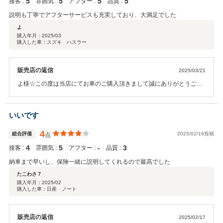
5
5
5
5
接客 :
雰囲気 :
アフター :
品質 :
説明も丁寧でアフターサービスも充実しており、大満足でした
よ
購入年月：
2025/03
購入した車：スズキ ハスラー
販売店の返信
2025/03/21
よ様☆この度は当店にてお車のご購入頂きまして誠にありがとうござ
いました。今後とも末永くお付き合い頂けますようにスタッフ一同、
お客様ファーストに努めて参ります。お気軽に当店に遊びに来て下さ
いませ☆本当にありがとうございました☆
いいです
4
総合評価
2025/02/16投稿
点
4
5
‐
3
接客 :
雰囲気 :
アフター :
品質 :
納車まで早いし、保険一緒に説明してくれるので最高でした
たこわさ７
購入年月：
2025/02
購入した車：日産 ノート
販売店の返信
2025/02/17