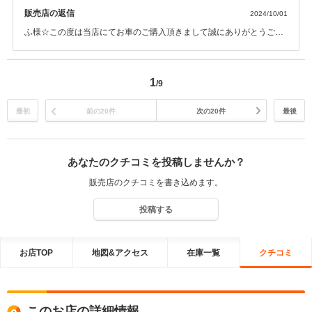
販売店の返信
2024/10/01
ふ様☆この度は当店にてお車のご購入頂きまして誠にありがとうござ
いました。今後とも末永くお付き合い頂けますようにスタッフ一同、
お客様ファーストに努めて参ります。お気軽に当店に遊びに来て下さ
いませ☆本当にありがとうございました☆
1
/9
最初
前の20件
次の20件
最後
あなたのクチコミを投稿しませんか？
販売店のクチコミを書き込めます。
投稿する
お店TOP
地図&アクセス
在庫一覧
クチコミ
このお店の詳細情報