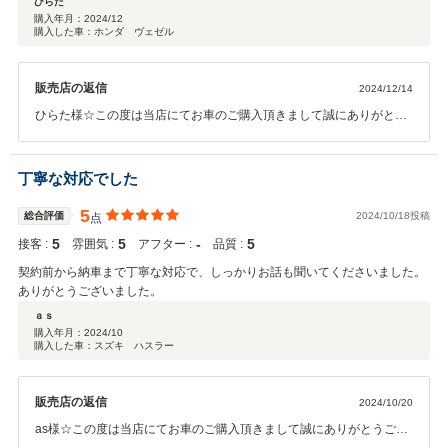
ひらた
購入年月：
2024/12
購入した車：ホンダ ヴェゼル
販売店の返信
2024/12/14
ひらた様☆この度は当店にてお車のご購入頂きまして誠にありがとう
ございました。今後とも末永くお付き合い頂けますようにスタッフ一
同、お客様ファーストに努めて参ります。お気軽に当店に遊びに来て
下さいませ☆本当にありがとうございました☆
丁寧な対応でした
5
総合評価
2024/10/18投稿
点
5
5
‐
5
接客 :
雰囲気 :
アフター :
品質 :
契約前から納車まで丁寧な対応で、しっかりお話も聞いてくださいました。
ありがとうございました。
ａｓ
購入年月：
2024/10
購入した車：スズキ ハスラー
販売店の返信
2024/10/20
as様☆この度は当店にてお車のご購入頂きまして誠にありがとうござ