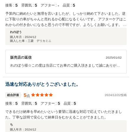
5
5
‐
5
接客 :
雰囲気 :
アフター :
品質 :
予算内に納めたいと無理を言いましたが、しっかり納めて下さいました。逆
に下取りの車がちゃんと売れるか心配になるくらいです。 アフターケアはこ
れからの付き合いになると思うので不明ですが、よろしくお願いします。 そ
んなに押しの強い営業の方ではなく好感でしたよ。
れのぽう
購入年月：
2024/12
購入した車：三菱 デリカミニ
販売店の返信
2025/01/02
れのぼう様☆この度は当店にてお車のご購入頂きまして誠にありがと
うございました。今後とも末永くお付き合い頂けますようにスタッフ
一同、お客様ファーストに努めて参ります。お気軽に当店に遊びに来
て下さいませ☆本当にありがとうございました☆
迅速な対応ありがとうございました。
5
総合評価
2024/12/22投稿
点
5
5
5
5
接客 :
雰囲気 :
アフター :
品質 :
できるだけ納車を早めたいという要望に迅速な対応で応えていただきまし
た。丁寧な説明で安心して納車日をむかえることができました。
ち
購入年月：
2024/12