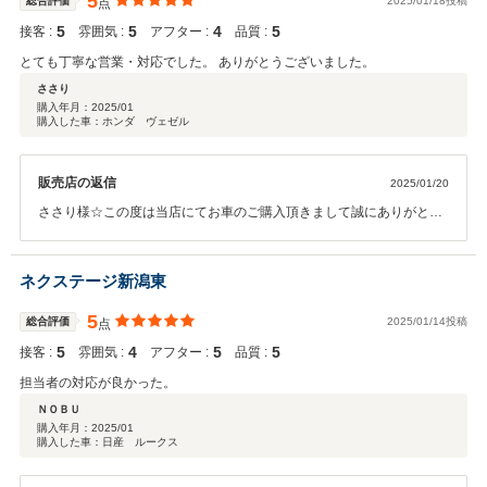
5
総合評価
2025/01/18投稿
点
5
5
4
5
接客 :
雰囲気 :
アフター :
品質 :
とても丁寧な営業・対応でした。 ありがとうございました。
ささり
購入年月：
2025/01
購入した車：ホンダ ヴェゼル
販売店の返信
2025/01/20
ささり様☆この度は当店にてお車のご購入頂きまして誠にありがとう
ございました。今後とも末永くお付き合い頂けますようにスタッフ一
同、お客様ファーストに努めて参ります。お気軽に当店に遊びに来て
下さいませ☆本当にありがとうございました☆
ネクステージ新潟東
5
総合評価
2025/01/14投稿
点
5
4
5
5
接客 :
雰囲気 :
アフター :
品質 :
担当者の対応が良かった。
ＮＯＢＵ
購入年月：
2025/01
購入した車：日産 ルークス