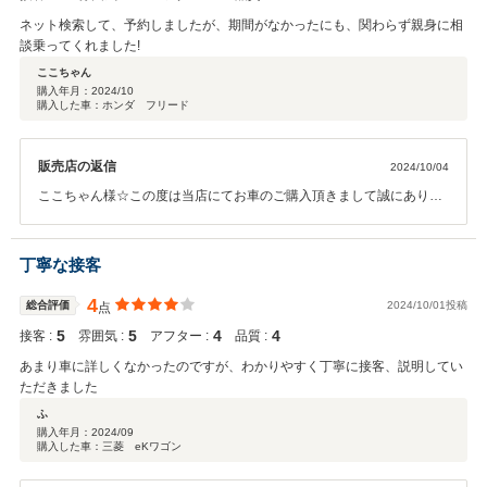
ネット検索して、予約しましたが、期間がなかったにも、関わらず親身に相
談乗ってくれました!
ここちゃん
購入年月：
2024/10
購入した車：ホンダ フリード
販売店の返信
2024/10/04
ここちゃん様☆この度は当店にてお車のご購入頂きまして誠にありが
とうございました。今後とも末永くお付き合い頂けますようにスタッ
フ一同、お客様ファーストに努めて参ります。お気軽に当店に遊びに
来て下さいませ☆本当にありがとうございました☆
丁寧な接客
4
総合評価
2024/10/01投稿
点
5
5
4
4
接客 :
雰囲気 :
アフター :
品質 :
あまり車に詳しくなかったのですが、わかりやすく丁寧に接客、説明してい
ただきました
ふ
購入年月：
2024/09
購入した車：三菱 eKワゴン