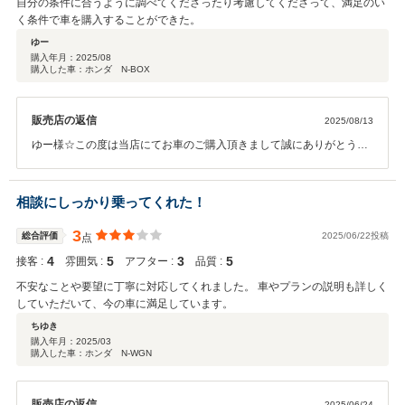
自分の条件に合うように調べてくださったり考慮してくださって、満足のい
く条件で車を購入することができた。
ゆー
購入年月：
2025/08
購入した車：ホンダ N-BOX
販売店の返信
2025/08/13
ゆー様☆この度は当店にてお車のご購入頂きまして誠にありがとうご
ざいました。今後とも末永くお付き合い頂けますようにスタッフ一
同、お客様ファーストに努めて参ります。お気軽に当店に遊びに来て
下さいませ☆本当にありがとうございました☆
相談にしっかり乗ってくれた！
3
総合評価
2025/06/22投稿
点
4
5
3
5
接客 :
雰囲気 :
アフター :
品質 :
不安なことや要望に丁寧に対応してくれました。 車やプランの説明も詳しく
していただいて、今の車に満足しています。
ちゆき
購入年月：
2025/03
購入した車：ホンダ N-WGN
販売店の返信
2025/06/24