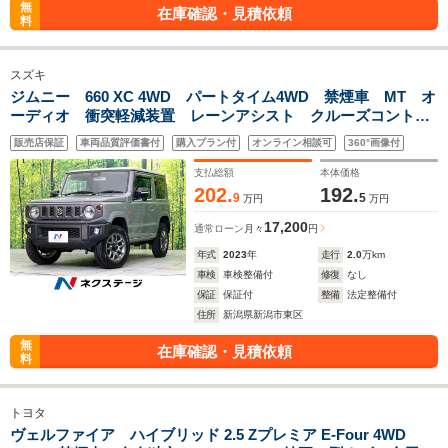
無
在庫確認・見積依頼
料
スズキ
ジムニー 660 XC 4WD パートタイム4WD 禁煙車 MT オ
ーディオ 衝突軽減装置 レーンアシスト クルーズコントロ
ール LEDヘッドライト オートハイビーム ヘッドライトウ
販売店保証
車両品質評価書付
購入プラン付
オンライン相談可
360°画像付
ォッシャー 革巻きステアリング 前席シートヒータ-
支払総額
本体価格
202.
192.
9
5
万円
万円
17,200
通常ローン
月々
円
年式
2023
年
走行
2.0
万km
車検
車検整備付
修復
なし
保証
保証付
整備
法定整備付
住所
新潟県新潟市東区
無
在庫確認・見積依頼
料
トヨタ
ヴェルファイア ハイブリッド 2.5 Zプレミア E-Four 4WD