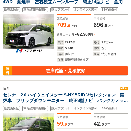
4WD 禁煙車 左右独立ムーンルーフ 純正14型ナビ 全周囲
カメラ フルセグ Bluetooth接続 純正フリップダウンモニ
販売店保証
車両品質評価書付
購入プラン付
オンライン相談可
360°画像付
ター 衝突軽減装置 レーダークルコン 三眼LEDヘッド 両
側電動スライドドア
支払総額
本体価格
709.
696.
9
5
万円
万円
62,300
通常ローン
月々
円
年式
2025
年
走行
1.2
万km
車検
'28/02
修復
なし
保証
保証付
整備
法定整備付
住所
新潟県新潟市東区
無
在庫確認・見積依頼
料
日産
NEW
セレナ 2.0 ハイウェイスター S-HYBRID Vセレクション 禁
煙車 フリップダウンモニター 純正8型ナビ バックカメラ
CD/DVD/フルセグ/Bluetooth 両側電動スライドドア クルー
販売店保証
車両品質評価書付
購入プラン付
オンライン相談可
360°画像付
ズコントロール HIDヘッド オートライト オートエアコ
ン ETC
支払総額
本体価格
59.
42.
9
0
万円
万円