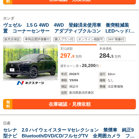
料
ホンダ
ヴェゼル 1.5 G 4WD 4WD 登録済未使用車 衝突軽減装
置 コーナーセンサー アダプティブクルコン LEDヘッド/フ
ォグ オートハイビーム シートヒーター スマートキー オ
販売店保証
車両品質評価書付
購入プラン付
オンライン相談可
360°画像付
ートエアコン 車線逸脱警報 純正16インチアルミ
支払総額
本体価格
297.
284.
9
5
万円
万円
26,200
通常ローン
月々
円
年式
2026
年
走行
11
km
車検
'29/06
修復
なし
保証
保証付
整備
法定整備無
住所
新潟県新潟市東区
無
在庫確認・見積依頼
料
日産
セレナ 2.0 ハイウェイスター Vセレクション 禁煙車 純正9
型ナビ Bluetooth/DVD/CD/フルセグTV 全周囲カメラ フリ