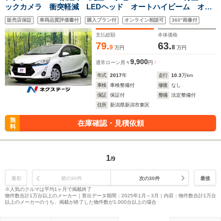
ックカメラ 衝突軽減 LEDヘッド オートハイビーム オー
トエアコン ETC クルコン 盗難防止装置 プライバシーガ
販売店保証
車両品質評価書付
購入プラン付
オンライン相談可
360°画像付
ラス トラクションコントロール
支払総額
本体価格
79.
63.
9
8
万円
万円
9,900
通常ローン
月々
円
年式
2017
年
走行
10.3
万km
車検
車検整備付
修復
なし
保証
保証付
整備
法定整備付
住所
新潟県新潟市東区
無
在庫確認・見積依頼
料
1
/9
最初
前の30件
次の30件
最後
※人気のクルマは平均1ヶ月で掲載終了
物件数合計1万台以上のメーカー｜算出データ期間：2025年1月～3月｜内容：物件数合計1万台
以上のメーカーのうち、掲載が終了した物件数が1,000台以上の場合