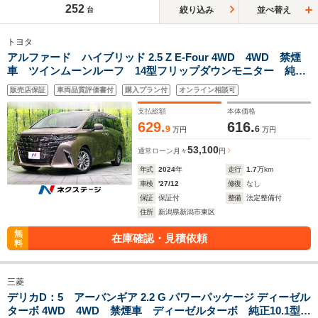
252
絞り込み
並べ替え
台
トヨタ
アルファード ハイブリッド 2.5 Z E-Four 4WD 4WD 禁煙
車 ツインムーンルーフ 14型フリップダウンモニター 純正
14型ナビ Bluetooth再生 全周囲カメラ 両側電動スライ
販売店保証
車両品質評価書付
購入プラン付
オンライン相談可
ド 電動リアゲート レザーシート 前中列シートエアコン
ETC
支払総額
本体価格
629.
616.
9
6
万円
万円
53,100
通常ローン
月々
円
年式
2024
年
走行
1.7
万km
車検
'27/12
修復
なし
保証
保証付
整備
法定整備付
住所
新潟県新潟市東区
無
在庫確認・見積依頼
料
三菱
デリカD：5 アーバンギア 2.2 G パワーパッケージ ディーゼル
ターボ 4WD 4WD 禁煙車 ディーゼルターボ 純正10.1型ナ