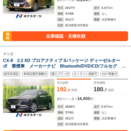
通常ローン
月々
円
年式
2017
年
走行
4.4
万km
車検
'27/05
修復
なし
保証
保証付
整備
法定整備付
住所
新潟県新潟市東区
無
在庫確認・見積依頼
料
マツダ
CX-8 2.2 XD プロアクティブ Sパッケージ ディーゼルター
ボ 禁煙車 メーカーナビ Bluetooth/DVD/CD/フルセグ 全
周囲カメラ 衝突軽減装置 クリアランスソナー レーダーク
販売店保証
車両品質評価書付
購入プラン付
オンライン相談可
360°画像付
ルーズコントロール シートベンチレーション パワーシー
ト シートヒーター
支払総額
本体価格
192.
180.
9
7
万円
万円
16,000
通常ローン
月々
円
年式
2020
年
走行
6.0
万km
車検
'27/01
修復
なし
保証
保証付
整備
法定整備付
住所
新潟県新潟市東区