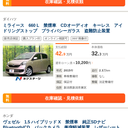
在庫確認・見積依頼
料
ダイハツ
ミライース 660 L 禁煙車 CDオーディオ キーレス アイ
ドリングストップ プライバシーガラス 盗難防止装置
販売店保証
購入プラン付
オンライン相談可
360°画像付
支払総額
本体価格
42.
32.
9
3
万円
万円
10,200
通常ローン
月々
円
年式
2015
年
走行
2.3
万km
車検
車検整備付
修復
なし
保証
保証付
整備
法定整備付
住所
新潟県新潟市東区
無
在庫確認・見積依頼
料
ホンダ
ヴェゼル 1.5 ハイブリッド X 禁煙車 純正SDナビ
Bluetooth/CD バックカメラ 衝突軽減装置 レザーシート