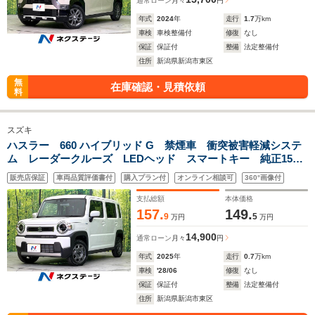
通常ローン
月々
円
年式
2024
年
走行
1.7
万km
車検
車検整備付
修復
なし
保証
保証付
整備
法定整備付
住所
新潟県新潟市東区
無
在庫確認・見積依頼
料
スズキ
ハスラー 660 ハイブリッド G 禁煙車 衝突被害軽減システ
ム レーダークルーズ LEDヘッド スマートキー 純正15イ
ンチアルミ オートハイビーム オートライト オートエアコ
販売店保証
車両品質評価書付
購入プラン付
オンライン相談可
360°画像付
ン
支払総額
本体価格
157.
149.
9
5
万円
万円
14,900
通常ローン
月々
円
年式
2025
年
走行
0.7
万km
車検
'28/06
修復
なし
保証
保証付
整備
法定整備付
住所
新潟県新潟市東区