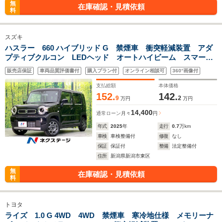
無
在庫確認・見積依頼
料
スズキ
ハスラー 660 ハイブリッド G 禁煙車 衝突軽減装置 アダ
プティブクルコン LEDヘッド オートハイビーム スマート
キー シートヒーター 車線逸脱警報 オートエアコン 純正
販売店保証
車両品質評価書付
購入プラン付
オンライン相談可
360°画像付
15インチアルミ プライバシーガラス
支払総額
本体価格
152.
142.
9
2
万円
万円
14,400
通常ローン
月々
円
年式
2025
年
走行
0.7
万km
車検
車検整備付
修復
なし
保証
保証付
整備
法定整備付
住所
新潟県新潟市東区
無
在庫確認・見積依頼
料
トヨタ
ライズ 1.0 G 4WD 4WD 禁煙車 寒冷地仕様 メモリーナ