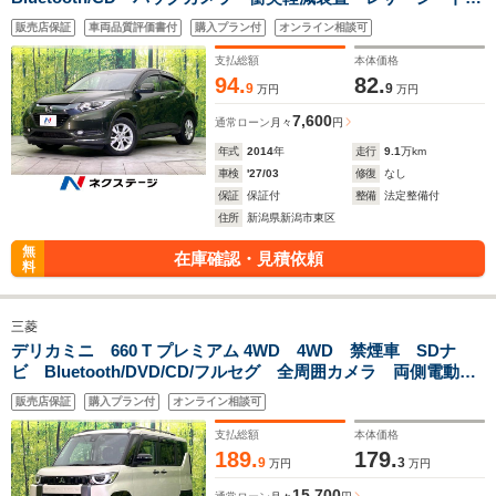
LEDヘッド オートライト オートエアコン ETC 純正16イ
販売店保証
車両品質評価書付
購入プラン付
オンライン相談可
ンチアルミ 盗難防止装置 プライバシーガラス
支払総額
本体価格
94.
82.
9
9
万円
万円
7,600
通常ローン
月々
円
年式
2014
年
走行
9.1
万km
車検
'27/03
修復
なし
保証
保証付
整備
法定整備付
住所
新潟県新潟市東区
無
在庫確認・見積依頼
料
三菱
デリカミニ 660 T プレミアム 4WD 4WD 禁煙車 SDナ
ビ Bluetooth/DVD/CD/フルセグ 全周囲カメラ 両側電動ス
ライドドア 衝突軽減装置 レーダークルーズ クリアランス
販売店保証
購入プラン付
オンライン相談可
ソナー ハーフレザーシート シートヒーター ETC
支払総額
本体価格
189.
179.
9
3
万円
万円
15,700