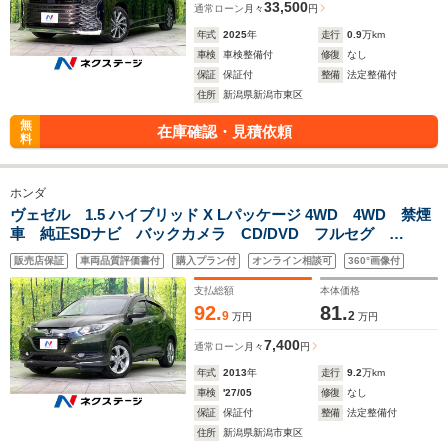
33,500
通常ローン
月々
円
年式
2025
年
走行
0.9
万km
車検
車検整備付
修復
なし
保証
保証付
整備
法定整備付
住所
新潟県新潟市東区
無
在庫確認・見積依頼
料
ホンダ
ヴェゼル 1.5 ハイブリッド X Lパッケージ 4WD 4WD 禁煙
車 純正SDナビ バックカメラ CD/DVD フルセグ
Bluetooth接続 衝突軽減装置 クルーズコントロール LED
販売店保証
車両品質評価書付
購入プラン付
オンライン相談可
360°画像付
ヘッドライト オートライト 前席シートヒーター オートエ
アコン
支払総額
本体価格
92.
81.
9
2
万円
万円
7,400
通常ローン
月々
円
年式
2013
年
走行
9.2
万km
車検
'27/05
修復
なし
保証
保証付
整備
法定整備付
住所
新潟県新潟市東区