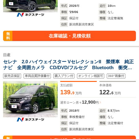
年式
2026
年
走行
10
km
車検
'29/06
修復
なし
保証
保証付
整備
法定整備無
住所
新潟県新潟市東区
無
在庫確認・見積依頼
料
日産
セレナ 2.0 ハイウェイスター VセレクションII 禁煙車 純正
ナビ 全周囲カメラ CD/DVD/フルセグ Bluetooth 衝突軽
減装置 プロパイロット セーフティパックB LEDヘッドラ
販売店保証
車両品質評価書付
購入プラン付
オンライン相談可
360°画像付
イト オートライト ハンズフリー両側電動スライドドア
ETC
支払総額
本体価格
139.
122.
9
6
万円
万円
12,900
通常ローン
月々
円
年式
2018
年
走行
8.5
万km
車検
車検整備付
修復
なし
保証
保証付
整備
法定整備付
住所
新潟県新潟市東区
無