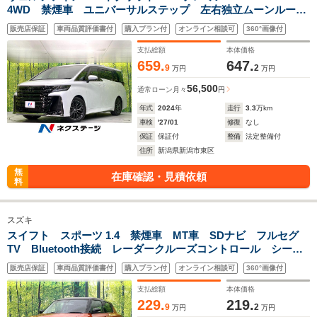
4WD 禁煙車 ユニバーサルステップ 左右独立ムーンルー
フ 純正14型ナビ 全周囲カメラ 純正フリップダウンモニタ
販売店保証
車両品質評価書付
購入プラン付
オンライン相談可
360°画像付
ー 衝突軽減装置 レーダークルコン 三眼LEDヘッド 両側
電動スライドドア ETC
支払総額
本体価格
659.
647.
9
2
万円
万円
56,500
通常ローン
月々
円
年式
2024
年
走行
3.3
万km
車検
'27/01
修復
なし
保証
保証付
整備
法定整備付
住所
新潟県新潟市東区
無
在庫確認・見積依頼
料
スズキ
スイフト スポーツ 1.4 禁煙車 MT車 SDナビ フルセグ
TV Bluetooth接続 レーダークルーズコントロール シート
ヒーター LEDヘッドライト ドライブレコーダー 衝突軽減
販売店保証
車両品質評価書付
購入プラン付
オンライン相談可
360°画像付
システム 純正17インチアルミホイール
支払総額
本体価格
229.
219.
9
2
万円
万円