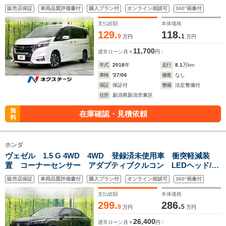
ップダウンモニター 両側電動スライドドア 衝突軽減装置
販売店保証
車両品質評価書付
購入プラン付
オンライン相談可
360°画像付
クリアランスソナー プロパイロット LEDヘッド
支払総額
本体価格
129.
118.
9
1
万円
万円
11,700
通常ローン
月々
円
年式
2018
年
走行
8.1
万km
車検
'27/06
修復
なし
保証
保証付
整備
法定整備付
住所
新潟県新潟市東区
無
在庫確認・見積依頼
料
ホンダ
ヴェゼル 1.5 G 4WD 4WD 登録済未使用車 衝突軽減装
置 コーナーセンサー アダプティブクルコン LEDヘッド/フ
ォグ オートハイビーム シートヒーター スマートキー ダ
販売店保証
車両品質評価書付
購入プラン付
オンライン相談可
360°画像付
ウンヒルアシスト アイドリングストップ
支払総額
本体価格
299.
286.
9
5
万円
万円
26,400
通常ローン
月々
円