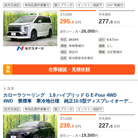
ビ 全周囲カメラ CD/DVD/フルセグ Bluetooth接続 衝突
販売店保証
車両品質評価書付
購入プラン付
オンライン相談可
360°画像付
軽減装置 レーダークルコン 両側電動スライドドア パワー
バックドア スマートキー
支払総額
本体価格
295.
277.
9
9
万円
万円
26,000
通常ローン
月々
円
年式
2019
年
走行
6.6
万km
車検
車検整備付
修復
なし
保証
保証付
整備
法定整備付
住所
新潟県新潟市東区
無
在庫確認・見積依頼
料
トヨタ
カローラツーリング 1.8 ハイブリッド G E-Four 4WD
4WD 禁煙車 寒冷地仕様 純正10.5型ディスプレイオーディ
オ バックカメラ フルセグ Bluetooth 衝突軽減装置 レ
販売店保証
車両品質評価書付
購入プラン付
オンライン相談可
ーダークルコン LEDヘッド オートハイビーム 革巻きステ
アリング ETC
支払総額
本体価格
239.
227.
9
6
万円
万円
19,500
通常ローン
月々
円