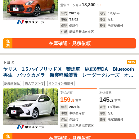
18,300
通常ローン
月々
円
年式
2024
年
走行
0.8
万km
車検
'27/02
修復
なし
保証
保証付
整備
法定整備付
住所
新潟県新潟市東区
無
在庫確認・見積依頼
料
トヨタ
NEW
ヤリス 1.5 ハイブリッド X 禁煙車 純正8型DA Bluetooth
再生 バックカメラ 衝突軽減装置 レーダークルーズ オー
トライト オートエアコン ETC 車線逸脱警報 盗難防止装
販売店保証
購入プラン付
オンライン相談可
置 プライバシーガラス
支払総額
本体価格
159.
145.
9
2
万円
万円
年式
2021
年
走行
1.0
万km
車検
車検整備付
修復
なし
保証
保証付
整備
法定整備付
住所
新潟県新潟市東区
無
在庫確認・見積依頼