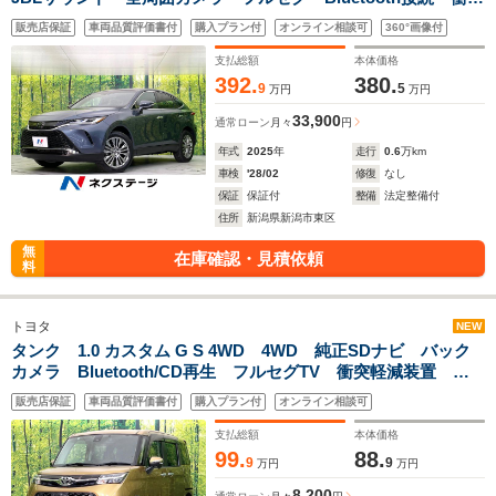
軽減装置 レーダークルコン LEDヘッド/フォグ 電動リアゲ
販売店保証
車両品質評価書付
購入プラン付
オンライン相談可
360°画像付
ート パワーシート ETC
支払総額
本体価格
392.
380.
9
5
万円
万円
33,900
通常ローン
月々
円
年式
2025
年
走行
0.6
万km
車検
'28/02
修復
なし
保証
保証付
整備
法定整備付
住所
新潟県新潟市東区
無
在庫確認・見積依頼
料
トヨタ
NEW
タンク 1.0 カスタム G S 4WD 4WD 純正SDナビ バック
カメラ Bluetooth/CD再生 フルセグTV 衝突軽減装置 両
側電動スライドドア LEDヘッド オートライト オートエア
販売店保証
車両品質評価書付
購入プラン付
オンライン相談可
コン ETC2.0 純正14インチアルミ
支払総額
本体価格
99.
88.
9
9
万円
万円
8,200