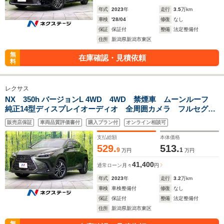
年式
2023
年
走行
3.5
万km
車検
'28/04
修復
なし
保証
保証付
整備
法定整備付
住所
新潟県新潟市東区
無
在庫確認・見積依頼
料
レクサス
NX 350h バージョンL 4WD 4WD 禁煙車 ムーンルーフ
純正14型ディスプレイオーディオ 全周囲カメラ フルセグ
プレミアムサウンド 衝突軽減装置 レーダークルコン 三眼
販売店保証
車両品質評価書付
購入プラン付
オンライン相談可
LEDヘッド オートハイビーム シートベンチレーション
支払総額
本体価格
529.
513.
9
1
万円
万円
41,400
通常ローン
月々
円
年式
2023
年
走行
3.2
万km
車検
車検整備付
修復
なし
保証
保証付
整備
法定整備付
住所
新潟県新潟市東区
無