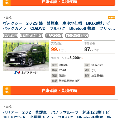
在庫確認・見積依頼
料
トヨタ
NEW
ヴォクシー 2.0 ZS 煌 禁煙車 寒冷地仕様 BIGX9型ナビ
バックカメラ CD/DVD フルセグ Bluetooth接続 フリップ
ダウンモニター LEDヘッドライト オートライト 両側電動
販売店保証
車両品質評価書付
購入プラン付
オンライン相談可
スライドドア リアオートエアコン
支払総額
本体価格
99.
87.
7
2
万円
万円
8,200
通常ローン
月々
円
年式
2015
年
走行
11.5
万km
車検
'28/01
修復
なし
保証
保証付
整備
法定整備付
住所
新潟県新潟市東区
無
在庫確認・見積依頼
料
トヨタ
ハリアー 2.0 Z 禁煙車 パノラマルーフ 純正12.3型ナビ
JBLサウンド 全周囲カメラ フルセグ Bluetooth接続 衝突