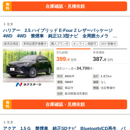
無
在庫確認・見積依頼
料
トヨタ
ハリアー 2.5 ハイブリッド E-Four Z レザーパッケージ
4WD 4WD 禁煙車 純正12.3型ナビ 全周囲カメラ
Bluetooth接続 フルセグ 衝突軽減装置 レーダークルコ
販売店保証
車両品質評価書付
購入プラン付
オンライン相談可
360°画像付
ン LEDヘッド/フォグ オートハイビーム 電動リアゲート
前席シートベンチレーション
支払総額
本体価格
399.
387.
9
0
万円
万円
34,700
通常ローン
月々
円
年式
2021
年
走行
1.3
万km
車検
'28/07
修復
なし
保証
保証付
整備
法定整備付
住所
新潟県新潟市東区
無
在庫確認・見積依頼
料
トヨタ
アクア 1.5 G 禁煙車 純正SDナビ Bluetooth/CD再生 バ