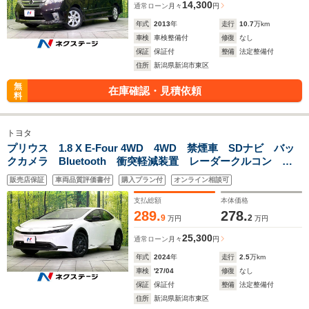
14,300
通常ローン
月々
円
年式
2013
年
走行
10.7
万km
車検
車検整備付
修復
なし
保証
保証付
整備
法定整備付
住所
新潟県新潟市東区
無
在庫確認・見積依頼
料
トヨタ
プリウス 1.8 X E-Four 4WD 4WD 禁煙車 SDナビ バッ
クカメラ Bluetooth 衝突軽減装置 レーダークルコン
LEDヘッドライト オートハイビーム オートエアコン 革巻
販売店保証
車両品質評価書付
購入プラン付
オンライン相談可
きステアリング ETC スマートキー
支払総額
本体価格
289.
278.
9
2
万円
万円
25,300
通常ローン
月々
円
年式
2024
年
走行
2.5
万km
車検
'27/04
修復
なし
保証
保証付
整備
法定整備付
住所
新潟県新潟市東区