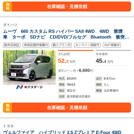
無
在庫確認・見積依頼
料
ダイハツ
ムーヴ 660 カスタム RS ハイパー SAII 4WD 4WD 禁煙
車 ターボ SDナビ CD/DVD/フルセグ Bluetooth 衝突軽
減装置 レーンアシスト 誤発進防止装置 LEDヘッドライ
販売店保証
車両品質評価書付
購入プラン付
オンライン相談可
360°画像付
ト オートライト オートエアコン スマートキー 革巻きス
テア
支払総額
本体価格
52.
45.
9
4
万円
万円
6,600
通常ローン
月々
円
年式
2015
年
走行
9.9
万km
車検
'26/12
修復
なし
保証
保証付
整備
法定整備付
住所
新潟県新潟市東区
無
在庫確認・見積依頼
料
トヨタ
ヴェルファイア ハイブリッド 2.5 Zプレミア E-Four 4WD