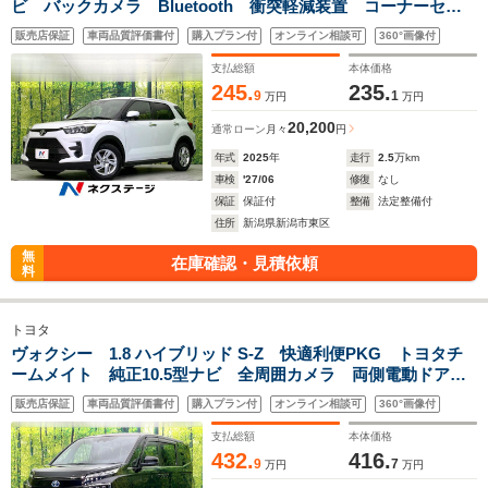
ビ バックカメラ Bluetooth 衝突軽減装置 コーナーセン
サー LEDヘッド オートハイビーム シートヒーター スマ
販売店保証
車両品質評価書付
購入プラン付
オンライン相談可
360°画像付
ートキー ETC アイドリングストップ
支払総額
本体価格
245.
235.
9
1
万円
万円
20,200
通常ローン
月々
円
年式
2025
年
走行
2.5
万km
車検
'27/06
修復
なし
保証
保証付
整備
法定整備付
住所
新潟県新潟市東区
無
在庫確認・見積依頼
料
トヨタ
ヴォクシー 1.8 ハイブリッド S-Z 快適利便PKG トヨタチ
ームメイト 純正10.5型ナビ 全周囲カメラ 両側電動ドア
衝突軽減 レーダークルーズ 前中席シートヒーター 電動バ
販売店保証
車両品質評価書付
購入プラン付
オンライン相談可
360°画像付
ックドア 三眼LEDヘッド ETC 純正17インチAW
支払総額
本体価格
432.
416.
9
7
万円
万円