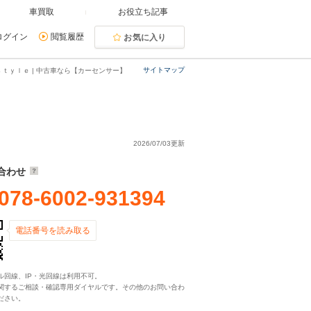
車買取
お役立ち記事
ログイン
閲覧履歴
お気に入り
サイトマップ
ｓｔｙｌｅ | 中古車なら【カーセンサー】
2026/07/03更新
合わせ
078-6002-931394
電話番号を読み取る
ル回線、IP・光回線は利用不可。
関するご相談・確認専用ダイヤルです。その他のお問い合わ
ださい。