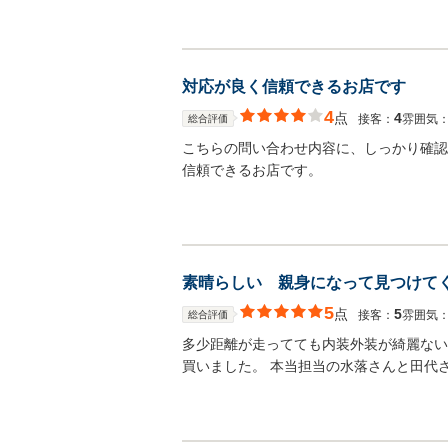
対応が良く信頼できるお店です
4
点
4
接客：
雰囲気
総合評価
こちらの問い合わせ内容に、しっかり確認
信頼できるお店です。
素晴らしい 親身になって見つけて
5
点
5
接客：
雰囲気
総合評価
多少距離が走ってても内装外装が綺麗ない
買いました。 本当担当の水落さんと田代