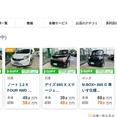
庫一覧
整備
各種サービス
お店のクチコミ
系列店
中)
NEW
日産
日産
ホンダ
ノート 1.2 X
デイズ 660 X エマ
N-BOX+ 660 G 車
FOUR 4WD …
ージェ…
いす仕様…
49
39
69
本体
本体
本体
.8
万円
.8
万円
.8
万円
59
49
79
総額
総額
総額
.8
万円
.8
万円
.8
万円
在庫一覧を見る