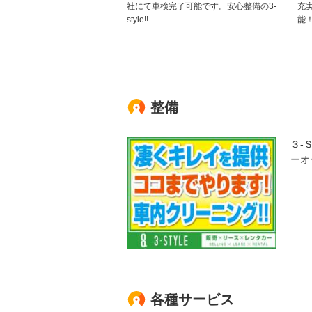
社にて車検完了可能です。安心整備の3-
充
style!!
能
整備
３-
ーオ
各種サービス