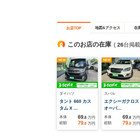
地図&アクセス
在
お店TOP
このお店の在庫
(
26
台掲載
NEW
NEW
ダイハツ
スバル
タント 660 カス
エクシーガクロス
タム X …
オーバ…
69
69
本体
本体
.8
万円
.8
万円
79
79
総額
総額
.8
万円
.8
万円