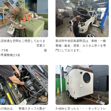
木店快適な空間をご用意しておりま
新潟市中央区鳥屋野店は、車検・一般
す。 営業ス
整備・鈑金・塗装・カスタム等々を専
タッフ3名 販
門にしております。
車専属整備士1名
社の強みは、 整備スタッフ人数が
3-styleと言ったら・・・キッチントレ