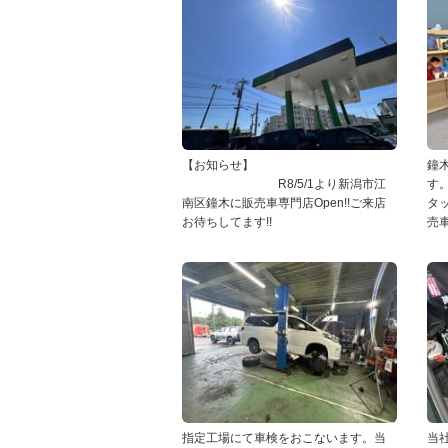
【お知らせ】
鐘
R8/5/1より新潟市江
南区鐘木に販売車専門店Open!!ご来店
お待ちしてます!!
売
指定工場にて車検をおこないます。当
当