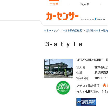
中古車
輸入車
中古車トップ
中古車販売店検索
新潟県の中古車販売
３‐ｓｔｙｌｅ
LIFE/WORK/HOB
法人名
株式会社
住所
新潟県新
営業時間
10:00～1
クチコミ総合評価：
4.5
4.4
接客：
雰囲気：