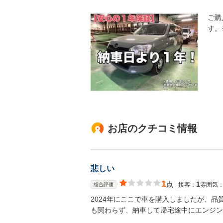
ご購
す。
お店のクチコミ情報
悲しい
1
点
1
接客：
雰囲気
総合評価
2024年にここで車を購入しましたが、
も関わらず、納車して帰宅途中にエンジン