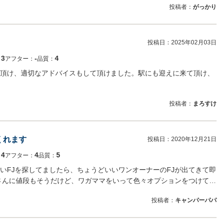
投稿者：
がっかり
投稿日：
2025年02月03日
3
‐
4
：
アフター：
品質：
頂け、適切なアドバイスもして頂けました。駅にも迎えに来て頂け、
投稿者：
まろすけ
くれます
投稿日：
2020年12月21日
4
4
5
：
アフター：
品質：
いFJを探してましたら、ちょうどいいワンオーナーのFJが出てきて即
さんに値段もそうだけど、ワガママをいって色々オプションをつけて…
投稿者：
キャンパーパパ