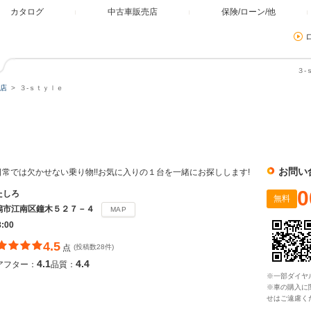
カタログ
中古車販売店
保険/ローン/他
３‐
店
３‐ｓｔｙｌｅ
お問い
BY 日常では欠かせない乗り物!!お気に入りの１台を一緒にお探しします!
0
たしろ
無料
潟市江南区鐘木５２７－４
MAP
8:00
4.5
点
(投稿数28件)
4.1
4.4
アフター：
品質：
※一部ダイヤ
※車の購入に
せはご遠慮く