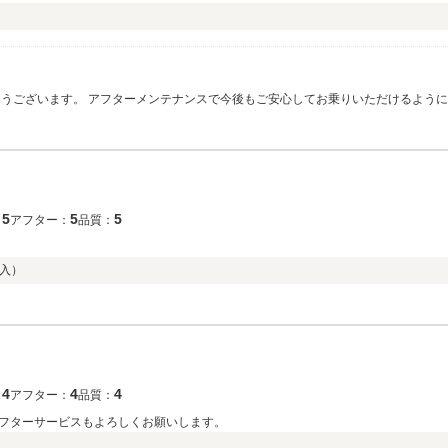
とうございます。 アフターメンテナンスで今後もご安心してお乗りいただけるように
5
5
5
：
アフター：
品質：
入）
4
4
4
：
アフター：
品質：
フターサービスもよろしくお願いします。