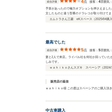
4
点
4
接客：
雰囲気
総合評価
予算があったので極力オプションを押さえました
文したものと違う型番のドラレコが取り付けてま
エムトラさん
三菱 eKスペース（
2025/04
購
最高でした
5
点
5
接客：
雰囲気
総合評価
妻と2人で来店。ライバル社を何社か回っていた
しみです。
ｗａｈｉｋｏさん
スズキ スペーシア（
2024/
販売店の返信
ｗａｈｉｋｏ様 この度はスペーシアのご購入頂
います。 今後ともよろしくお願いします！
中古車購入