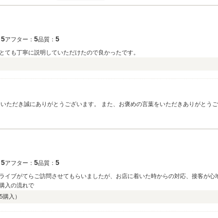
5
5
5
：
アフター：
品質：
とても丁寧に説明していただけたので良かったです。
用いただき誠にありがとうございます。 また、お褒めの言葉をいただきありがとうご
します。
5
5
5
：
アフター：
品質：
ライブがてらご訪問させてもらいましたが、お店に着いた時からの対応、接客が心
購入の流れで
5
購入）