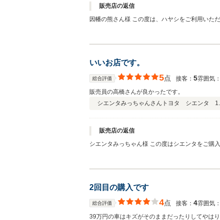
販売店の返信
因幡の熊さん様 この度は、ハヤシをご利用いただきまして誠に有難うございました！ また遠方からご来店をいただき、感謝申し上げます。 お車のご準備もしっかり進めて参ります
ので、今後ともくるまのハヤシをよろしくお願い
いいお店です。
5
点
5
接客：
雰囲気
総合評価
販売員の高橋さんが良かったです。
シエンタみっちゃんさん
トヨタ シエンタ 1.
販売店の返信
シエンタみっちゃん様 この度はシエンタをご購入いただき、また嬉し
2回目の購入です
4
点
4
接客：
雰囲気
総合評価
39万円の車はキズがそのままだったりしてやは