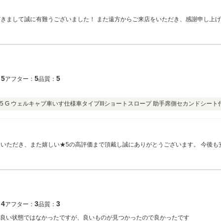
いたします！
5
5
5
：
アフター：
品質：
5 G ウェルキャブ車いす仕様車タイプIIIショートスロープ 助手席側セカンドシート
い★5の高評価まで頂戴し誠にありがとうございます。 今後も安心してお乗りいただけるよう、アフターサポー
トもしっかり対応いたしますので、気になる点やご相談がございましたらお気軽
4
3
3
：
アフター：
品質：
り良い状態ではなかったですが、良いものが見つかったので良かったです