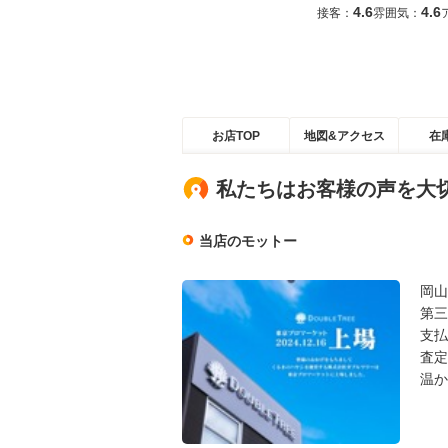
4.6
4.6
接客：
雰囲気：
お店TOP
地図&アクセス
在
私たちはお客様の声を大
当店のモットー
岡山
第三
支払
査定
温か