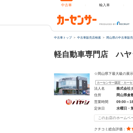
中古車
輸入車
中古車トップ
中古車販売店検索
岡山県の中古車販売
軽自動車専門店 ハヤ
☆岡山県下最大級の展
カーセンサー認定・カーセ
法人名
株式会社
住所
岡山県倉
営業時間
09:00～1
定休日
水曜日・
このお店のホームペ
クチコミ総合評価：