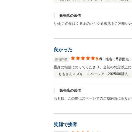
販売店の返信
り様 この度はくるまのハヤシ倉敷店をご利用いただき、誠にありがとうございます。 お車のご購入時だけでなく、今後のアフターサービスでもご満足いただけるよう全力でサポート
させていただきます。 またのご利
良かった
5
点
5
接客：
雰囲気
総合評価
親身に相談にのってくださり、当初の想定以上に
ももさん
スズキ スペーシア（
2025/08
購入）
販売店の返信
もも様、この度はスペーシアのご成約誠にありが
いたします。
笑顔で接客