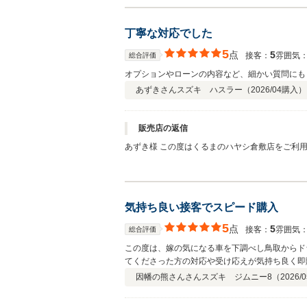
丁寧な対応でした
5
点
5
接客：
雰囲気
総合評価
オプションやローンの内容など、細かい質問にも
あずきさん
スズキ ハスラー（
2026/04
購入）
販売店の返信
あずき様 この度はくるまのハヤシ倉敷店をご利
たらと思います！ 今後ともよろしくお願いいた
気持ち良い接客でスピード購入
5
点
5
接客：
雰囲気
総合評価
この度は、嫁の気になる車を下調べし鳥取からド
てくださった方の対応や受け応えが気持ち良く即
因幡の熊さんさん
スズキ ジムニー8（
2026/0