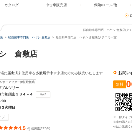
カタログ
中古車販売店
保険/ローン/他
軽自動車専門店 ハヤシ 倉敷店(クチ
店
軽自動車専門店 ハヤシ 倉敷店
軽自動車専門店 ハヤシ 倉敷店(クチコミ一覧)
シ 倉敷店
お問い
示場に届出済未使用車を多数展示中☆来店の方のみ販売いたします
0
ンサーアフター保証取扱店
無料
ダブルツリー
敷市加須山３３４－４
MAP
8:00
第３火曜日
ージ
※一部ダイヤ
※車の購入に
せはご遠慮く
4.5
点
(投稿数295件)