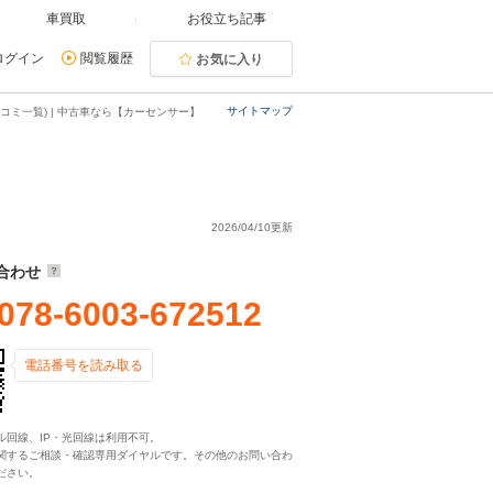
車買取
お役立ち記事
ログイン
閲覧履歴
お気に入り
サイトマップ
コミ一覧) | 中古車なら【カーセンサー】
2026/04/10更新
合わせ
078-6003-672512
電話番号を読み取る
ル回線、IP・光回線は利用不可。
関するご相談・確認専用ダイヤルです。その他のお問い合わ
ださい。