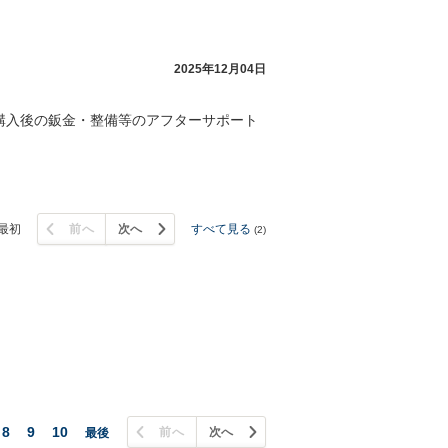
お客様の声を受けた取り
2025年12月04日
購入後の鈑金・整備等のアフターサポート
アットホームな接客と良心価
に加え、メンテナンスパック
最初
前へ
次へ
すべて見る
(2)
8
9
10
前へ
次へ
最後