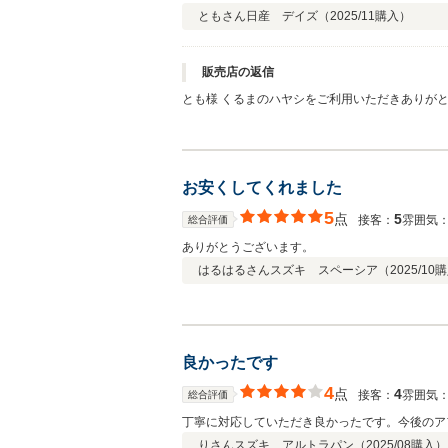
ともさん
日産 デイズ（
2025/11
購入）
販売店の返信
とも様 くるまのハヤシをご利用いただきありが
いたします。
お安くしてくれました
5
点
5
接客：
雰囲気
総合評価
ありがとうございます。
はるはるさん
スズキ スペーシア（
2025/10
購
良かったです
4
点
4
接客：
雰囲気
総合評価
丁寧に対応していただき良かったです。今後のア
りさん
スズキ アルトラパン（
2025/08
購入）