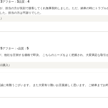
3
3
4
：
アフター：
品質：
が、担当の方が笑顔で接客してくれ無事契約しました。ただ、納車の時にトラブル
した。担当の方は平謝りでした。
入）
5
‐
5
：
アフター：
品質：
が、他社を圧倒する価格で即決。 こちらのニーズをよく把握され、大変満足な取引
11
購入）
き誠に有難うございます。 また大変有り難いお言葉嬉しく思います。 ご納車までお