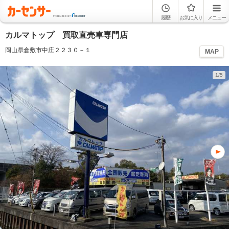
履歴
お気に入り
メニュー
カルマトップ 買取直売車専門店
岡山県倉敷市中庄２２３０－１
MAP
1/5