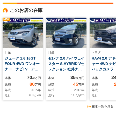
このお店の在庫
NEW
日産
日産
トヨタ
ジューク 1.6 16GT
セレナ 2.0 ハイウェイ
RAV4 2.0 
FOUR 4WD ワンオー
スター S-HYBRID Vセ
ャー 4WD ナ
ナー ナビTV アラ
レクション 社外ナビ
バックカメラ
ウンドビューモニタ
TV バックカメラ
ーS D席パワ
70
35
2
本体
.0
万円
本体
.0
万円
本体
ー ETC プッシュス
ETC インテリキー
ト プッシュ
80
45
総額
万円
総額
万円
総額
タート インテリキ
プッシュスタート 純
ト スマート
年式
2015
年
年式
2013
年
年式
ー 純正アルミ 買取
正アルミ 両側パワー
ルコン ETC
走行
6.8
万km
走行
11.7
万km
走行
直売車両
スライドドア 買取直
ハイビーム 1
売車両
チAW 買取直
在庫一覧を見る