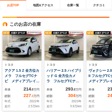
お店TOP
地図&アクセス
在庫一覧
クチコミ
このお店の在庫
NEW
NEW
NEW
トヨタ
トヨタ
トヨタ
アクア 1.5 Z 全方位カ
ハリアー 2.5 ハイブリ
ヴォクシー 2.0
メラ フルセグTCナ
ッド G 全方位カメ
II フルセグT
ビ メディアプレイヤ
ラ フルセグTCナ
メディアプレ
ー接続 AC100 バ
ビ メディアプレイヤ
続 DVD再
214
293
2
本体
.0
万円
本体
.0
万円
本体
ックモニター TSS
ー接続 AC100 バ
CD 両側Pス
227
304
2
総額
.3
万円
総額
万円
総額
ICS 車線逸脱警報
ックモニター TSS
ドア バック
年式
2022
年
年式
2023
年
年式
先進ライト BSM
ICS 車線逸脱警報
ー TSS IC
走行
2.5
万km
走行
5.6
万km
走行
先進ライト BSM
逸脱警報 先