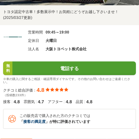
トヨタ認定中古車！多数展示中！お気軽にどうぞお越し下さいませ！
(2025/03/27更新)
営業時間
09:45～19:00
定休日
火曜日
法人名
大阪トヨペット株式会社
無
電話する
料
※車の購入に関するご相談・確認専用ダイヤルです。その他のお問い合わせはご遠慮くださ
い。
4.8
クチコミ総合評価：
（投稿数233件）
4.8
4.7
4.8
4.8
接客 :
雰囲気 :
アフター :
品質 :
この販売店で購入された方のクチコミでは
「
接客の満足度
」が特に評価されています