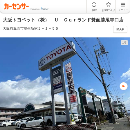
履歴
お気に入り
メニュー
大阪トヨペット（株） Ｕ－Ｃａｒランド箕面勝尾寺口店
大阪府箕面市粟生新家２－１－５５
MAP
1/7