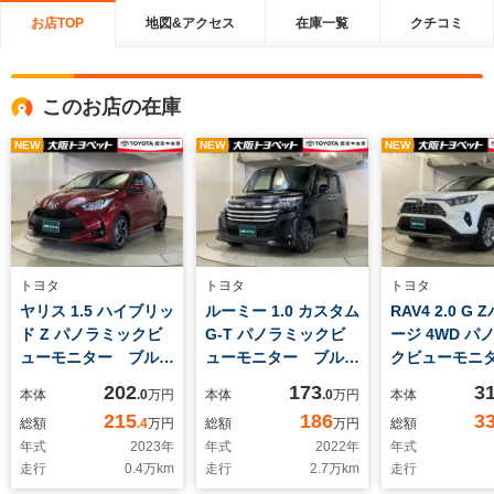
お店TOP
地図&アクセス
在庫一覧
クチコミ
このお店の在庫
NEW
NEW
NEW
トヨタ
トヨタ
トヨタ
ヤリス 1.5 ハイブリッ
ルーミー 1.0 カスタム
RAV4 2.0 G
ド Z パノラミックビ
G-T パノラミックビ
ージ 4WD パ
ューモニター ブルー
ューモニター ブルー
クビューモニ
トゥース シートヒー
トゥース スマートキ
ートベンチレ
202
173
3
本体
.0
万円
本体
.0
万円
本体
ター フルオートエア
ー 両側電動スライド
ン レーダー
215
186
3
総額
.4
万円
総額
万円
総額
コン LEDヘッドライ
ドア LEDヘッドライ
コントロール
年式
2023
年
年式
2022
年
年式
ト レーダークルーズ
ト レーダークルーズ
メモリ 衝突
走行
0.4
万km
走行
2.7
万km
走行
コントロール スマー
コントロール
ブレーキ ア