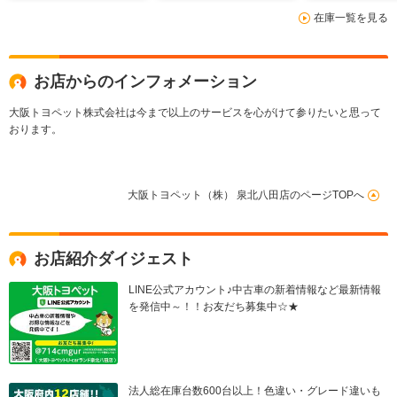
トキー 衝突被害軽減
み間違い加速
在庫一覧を見る
ブレーキ アクセル踏
ンルーフ パ
み間違い加速抑制
クドア
お店からのインフォメーション
大阪トヨペット株式会社は今まで以上のサービスを心がけて参りたいと思って
おります。
大阪トヨペット（株） 泉北八田店のページTOPへ
お店紹介ダイジェスト
LINE公式アカウント♪中古車の新着情報など最新情報
を発信中～！！お友だち募集中☆★
法人総在庫台数600台以上！色違い・グレード違いも