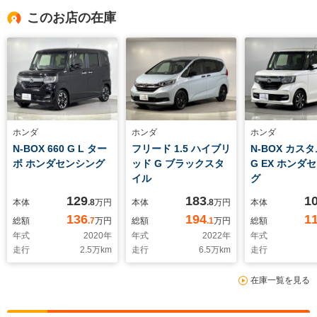
このお店の在庫
ホンダ
ホンダ
ホンダ
N-BOX 660 G L ター
フリード 1.5 ハイブリ
N-BOX カスタ
ボ ホンダセンシング
ッド G ブラックスタ
G EX ホンダ
イル
グ
129
183
1
本体
.8
万円
本体
.8
万円
本体
136
194
1
総額
.7
万円
総額
.1
万円
総額
年式
2020
年
年式
2022
年
年式
走行
2.5
万km
走行
6.5
万km
走行
在庫一覧を見る