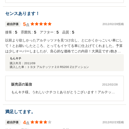
期等、制約は色々ありますが、お客様に頼って頂けるお店を目指し
て頑張りたいと思っております。ありがとうございます。
センスあります！
5
総合評価
2012/02/28投稿
点
5
5
5
5
接客 :
雰囲気 :
アフター :
品質 :
以前より欲しかったアルテッツァを見つけ出し、とにかくかっこいい車にし
て！とお願いしたところ、とってもイケてる車に仕上げてくれました。予算
は少しオーバーしましたが、良心的な価格でこの内容！大満足です♪飽きな
い車で毎日が楽しいですヨ！
もんキチ
購入年月：
2011/09
購入した車：トヨタ アルテッツァ 2.0 RS200 Zエディション
販売店の返信
2012/02/28
もんキチ様。うれしいクチコミありがとうございます！アルテッツ
ァは楽しい車ですのでいじりがいがありますね。無理難題を言って
頂ける事が当店では楽しい課題ですので楽しみにお待ちしておりま
す。この次は機械式ＬＳＤを是非とも組み込みましょう（笑） あ
満足してます。
りがとうございます！
4
総合評価
2012/02/23投稿
点