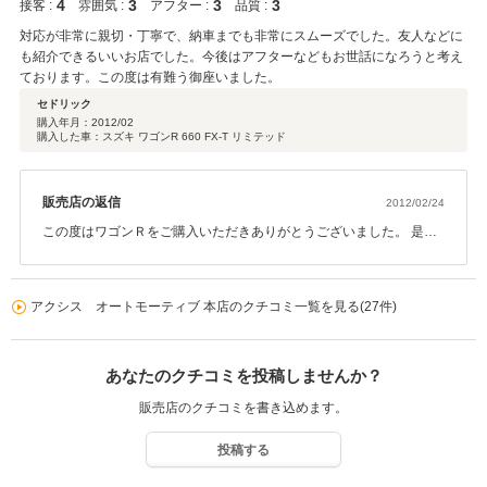
4
3
3
3
接客 :
雰囲気 :
アフター :
品質 :
対応が非常に親切・丁寧で、納車までも非常にスムーズでした。友人などに
も紹介できるいいお店でした。今後はアフターなどもお世話になろうと考え
ております。この度は有難う御座いました。
セドリック
購入年月：
2012/02
購入した車：スズキ ワゴンR 660 FX-T リミテッド
販売店の返信
2012/02/24
この度はワゴンＲをご購入いただきありがとうございました。 是
非、今後とも末永くお付き合いをよろしくお願いいたします。 車の
ことなら、いつでも何なりとご相談いただければ全力で対応いたし
ますので お気軽にお立ち寄りください。スタッフ全員ご来店を心よ
アクシス オートモーティブ 本店のクチコミ一覧を見る(27件)
りお待ちしております！
あなたのクチコミを投稿しませんか？
販売店のクチコミを書き込めます。
投稿する