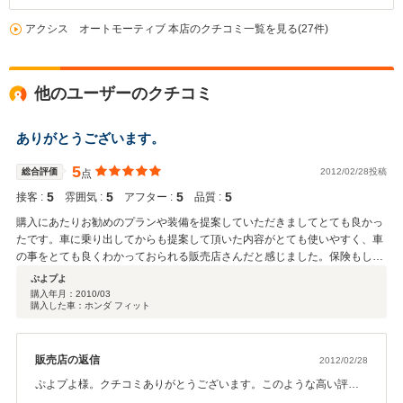
アクシス オートモーティブ 本店のクチコミ一覧を見る(27件)
他のユーザーのクチコミ
ありがとうございます。
5
総合評価
2012/02/28投稿
点
5
5
5
5
接客 :
雰囲気 :
アフター :
品質 :
購入にあたりお勧めのプランや装備を提案していただきましてとても良かっ
たです。車に乗り出してからも提案して頂いた内容がとても使いやすく、車
の事をとても良くわかっておられる販売店さんだと感じました。保険もしっ
かりやっていただき先日の事故の対応の際にはつくづくこのお店で購入して
ぷよプよ
良かったと信頼させて頂いています。これからも宜しくお願い致します。
購入年月：
2010/03
購入した車：ホンダ フィット
販売店の返信
2012/02/28
ぷよプよ様。クチコミありがとうございます。このような高い評価
を頂きまして、社員一同 これからの仕事に励みがでます。予算や工