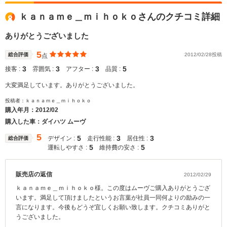
ｋａｎａｍｅ＿ｍｉｈｏｋｏさんのクチコミ詳細
ありがとうございました
5
総合評価
2012/02/28投稿
点
3
3
3
5
接客 :
雰囲気 :
アフター :
品質 :
大変満足しています。ありがとうございました。
投稿者：ｋａｎａｍｅ＿ｍｉｈｏｋｏ
購入年月：
2012/02
購入した車：ダイハツ ムーヴ
5
5
3
3
デザイン :
走行性能 :
居住性 :
総合評価
5
5
運転しやすさ :
維持費の安さ :
販売店の返信
2012/02/29
ｋａｎａｍｅ＿ｍｉｈｏｋｏ様。この度はムーヴご購入ありがとうござ
います。満足して頂けましたというお言葉が社員一同何よりの励みの一
言になります。今後もどうぞ宜しくお願い致します。クチコミありがと
うございました。