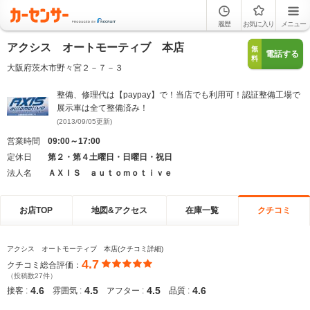
履歴
お気に入り
メニュー
アクシス オートモーティブ 本店
無
電話する
料
大阪府茨木市野々宮２－７－３
整備、修理代は【paypay】で！当店でも利用可！認証整備工場で
展示車は全て整備済み！
(2013/09/05更新)
営業時間
09:00～17:00
定休日
第２・第４土曜日・日曜日・祝日
法人名
ＡＸＩＳ ａｕｔｏｍｏｔｉｖｅ
お店TOP
地図&アクセス
在庫一覧
クチコミ
アクシス オートモーティブ 本店(クチコミ詳細)
4.7
クチコミ総合評価：
（投稿数27件）
4.6
4.5
4.5
4.6
接客 :
雰囲気 :
アフター :
品質 :