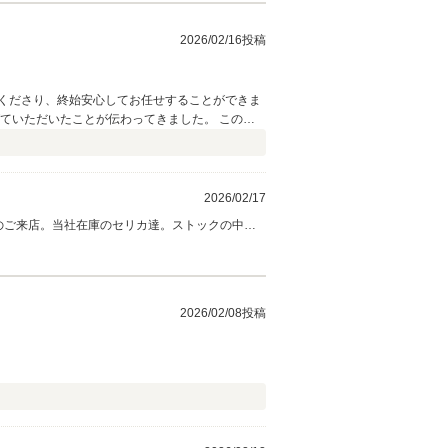
ださい！この度は誠に有り難うございました。
2026/02/16投稿
くださり、終始安心してお任せすることができま
ていただいたことが伝わってきました。 このセ
 今後は、カスタム等でお世話になることがあるか
2026/02/17
でのご来店。当社在庫のセリカ達。ストックの中か
載のセリカで、ゆうと様のセリカ愛の一目ぼれで
ライフは当社が全力でサポート致しますのでご安
2026/02/08投稿