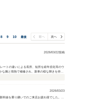
8
9
10
前へ
次へ
最後
2026/03/22投稿
のグレートの違いによる長所、短所を経年劣化等のウ
かな腕と情熱で補修され、新車の様な輝きを持っ
2026/03/23
ざ新幹線を乗り継いでのご来店お疲れ様でした。当
ていない段階でしたが、すでに当社での成約を確
ましたが納車迄には全てキッチリと丁寧に仕上げて