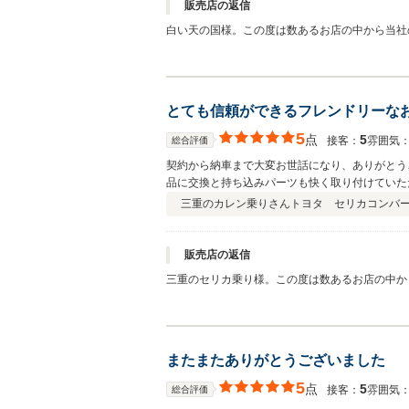
販売店の返信
白い天の国様。この度は数あるお店の中から当社の
頂きました。有り難うございました。当社はセダ
識がございますのでこれからも安心して乗り続け
寄り下さい。温かいお湯が出る無料洗車場もご
とても信頼ができるフレンドリーな
5
点
5
接客：
雰囲気
総合評価
契約から納車まで大変お世話になり、ありがとう
品に交換と持ち込みパーツも快く取り付けていただ
で、とてもフレンドリーな関係を築くことが出来
三重のカレン乗りさん
トヨタ セリカコンバ
販売店の返信
三重のセリカ乗り様。この度は数あるお店の中から
事遅くなって誠に申し訳ございません。納車前の
（275.000-）工賃のみのご負担を頂お願いし
って頂けたらと思います。又、大阪方面にお越
またまたありがとうございました
5
点
5
接客：
雰囲気
総合評価