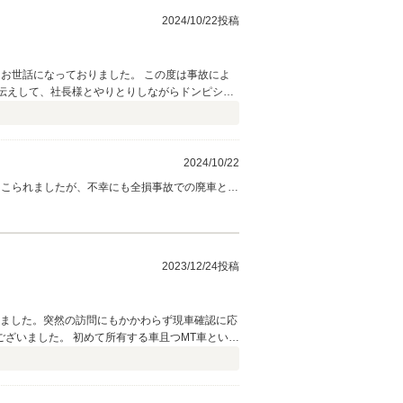
2024/10/22投稿
ておりました。 この度は事故によ
て下さいます笑 またこれからもどうぞお付き合いよろしくお願い致しますm(_ _)m
2024/10/22
てこられましたが、不幸にも全損事故での廃車とな
きたことをうれしく思います。ウチヤマ様にも大
さい。又、当社お客様専用洗車場はお湯も出ます
スタッフ一同
2023/12/24投稿
しました。突然の訪問にもかかわらず現車確認に応
ざいました。 初めて所有する車且つMT車という
コーポレーションさんが専門で取り扱っているとい
もどうぞよろしくお願いいたします。