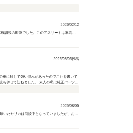
2026/02/12
車確認後の即決でした。このアスリートは車高調
全力でサポート致しますのでご安心下さい。この
2025/08/05投稿
ターの車に対して強い憧れがあったのでこれを書いて
認も併せて訪ねました。 素人の私は純正パーツか
唯一購入できる範囲の見積額で今後維持ができると
い車両なだけあって今後ゆっくりと様々なカスタ
どちらも想像を遥かに越えるカッコよさで仕上げ
けでなく内装、外装も新品同様に綺麗に仕上げてく
2025/08/05
詳しく丁寧に教えてくださり本当にありがとうござ
せ頂いたセリカは商談中となっていましたが、お父
ての中古屋さんがMKコーポレーション様で本当に
等で少しお時間を頂きましたが、お盆前に無事納車
でのカーライフは当社が全力でサポート致します
ーポレーション スタッフ一同