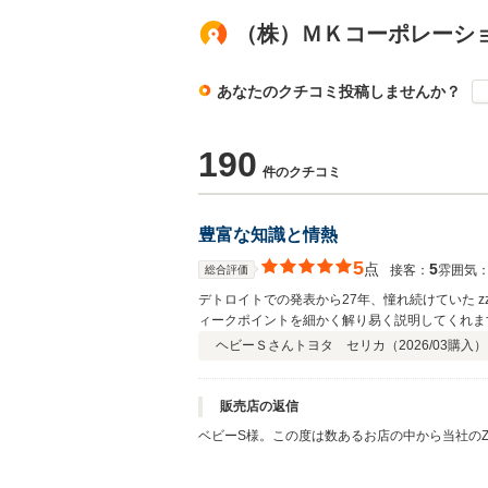
（株）ＭＫコーポレーシ
あなたのクチコミ投稿しませんか？
190
件のクチコミ
豊富な知識と情熱
5
点
5
接客：
雰囲気
総合評価
デトロイトでの発表から27年、憧れ続けていた 
ィークポイントを細かく解り易く説明してくれま
てました。 マニアックな同車種を扱う店舗は全
ヘビーＳさん
トヨタ セリカ（
2026/03
購入）
販売店の返信
ベビーS様。この度は数あるお店の中から当社の
社出品前のセリカも含めて10台以上をゆっくり
信しての頭金迄御用意頂いておりました。3時間