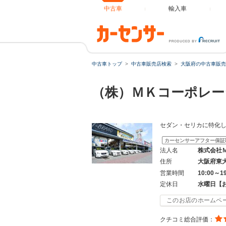
中古車
輸入車
中古車トップ
中古車販売店検索
大阪府の中古車販売
（株）ＭＫコーポレ
セダン・セリカに特化
カーセンサーアフター保証
法人名
株式会社
住所
大阪府東
営業時間
10:00～1
定休日
水曜日【
このお店のホームペ
クチコミ総合評価：