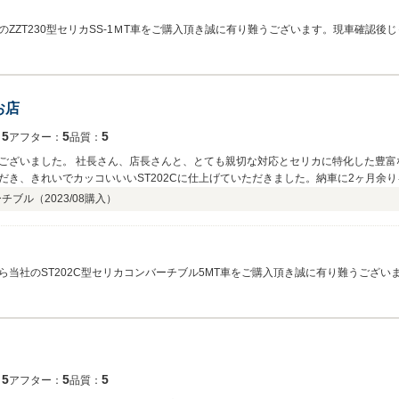
ZZT230型セリカSS-1ＭT車をご購入頂き誠に有り難うございます。現車確認
ン以外はセリカに特化しておりセリカ専門店を自負しております。今までに200台
て下さいませ。これから始まるセリカでのカーライフを全力でサポートさせて頂き
ざいますので是非ご利用下さい。 この度は誠に有り難うございました。 （株）
お店
5
5
5
：
アフター：
品質：
ございました。 社長さん、店長さんと、とても親切な対応とセリカに特化した豊富
き、きれいでカッコいいいST202Cに仕上げていただきました。納車に2ヶ月余
ました。また大阪に遊びに行った際は立ち寄らせていただきます。本当にありがと
ーチブル（
2023/08
購入）
当社のST202C型セリカコンバーチブル5MT車をご購入頂き誠に有り難うござ
点検でホローの後部ガラス付近からの若干の水漏れが判明・ホローの新品交換をご
大変喜んで頂きホッとしております。今となってはST202C型コンバーチブル・さら
しの節は是非当社迄お立ち寄りください。この度は誠に有り難うございました。 
5
5
5
：
アフター：
品質：