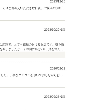
2023/12/25
後じっくりとお考えいただき数日後、ご購入の決断を
以上のセリカを販売してまいりました。豊富な知
ます。又、大阪にお寄りの節は是非当社迄お立ち
MKコーポレーション スタッフ一同
2023/10/29投稿
な知識で、とても信頼のおけるお店です。幌を新
りを要しましたが、その間に私は2回、足を運ん
うございました。
2026/02/12
いました。丁寧なクチコミを頂いておりながらお返
提案させて頂きました。部品代金は当社負担・
にMT車はちょう希少車となります。大切に末長く乗
㈱MKコーポレーション スタッフ一同
2023/09/28投稿