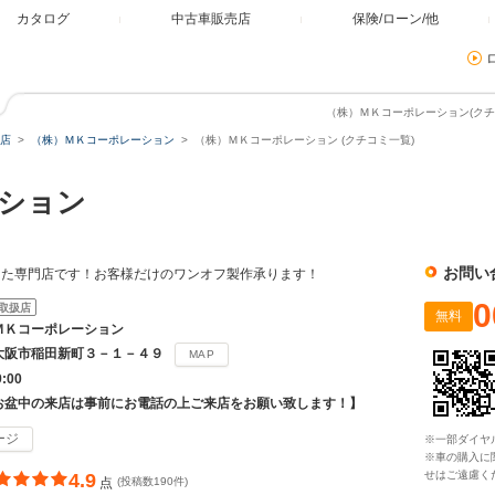
カタログ
中古車販売店
保険/ローン/他
（株）ＭＫコーポレーション(クチ
店
（株）ＭＫコーポレーション
（株）ＭＫコーポレーション (クチコミ一覧)
ーション
お問い
した専門店です！お客様だけのワンオフ製作承ります！
0
取扱店
無料
ＭＫコーポレーション
大阪市稲田新町３－１－４９
MAP
9:00
お盆中の来店は事前にお電話の上ご来店をお願い致します！】
ージ
※一部ダイヤ
※車の購入に
せはご遠慮く
4.9
点
(投稿数190件)