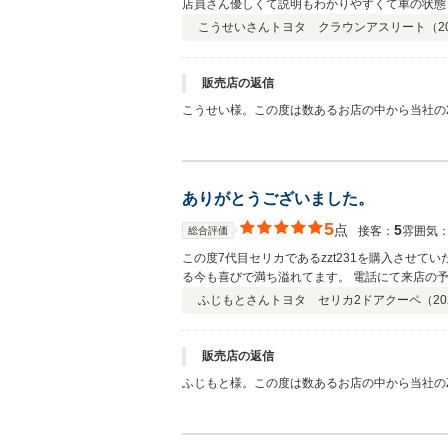
店員さん優しくて説明もわかりやすくて車の状態
こうせいさん
トヨタ クラウンアスリート（
2
販売店の返信
こうせい様。この度は数あるお店の中から当社の
や20AW・さらにエアロ等でセンス良く決まっ
度は誠に有り難うございました。 ㈱MKコー
ありがとうございました。
5
点
5
接客：
雰囲気
総合評価
この度7代目セリカであるzzt231を購入させ
る今も喜びで満ち溢れてます。 電話にて来店の
そうでないかが数個分かる程度の知識の為仕事柄
ふじもとさん
トヨタ セリカ2ドアクーペ（
20
思えた1台でした。 予算の都合上エアロをつけ
ムをしていこうと考えると楽しみです。 また今
てくださりました。 正直、他のオプションも選
販売店の返信
ださり、消耗品の交換もたくさんしていただきま
ふじもと様。この度は数あるお店の中から当社のZ
いました。 地元が大阪であり帰ることも比較的
様とシッカリ協議の上当社出品前のセリカ8台の
良かったです。 僕の夢を叶えていただきありが
が出来てホットしております。ご実家が大阪です
のでご安心下さい。又、お車の事で解らないこと