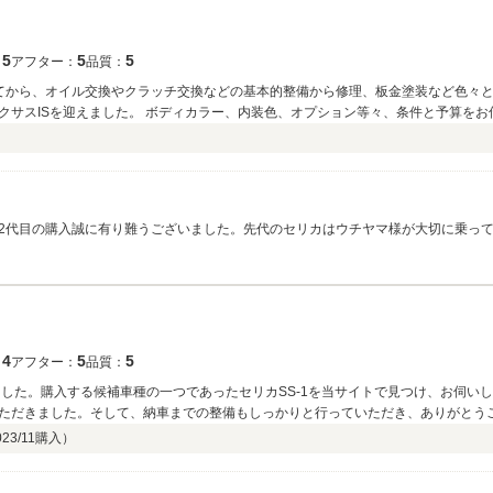
5
5
5
：
アフター：
品質：
ら、オイル交換やクラッチ交換などの基本的整備から修理、板金塗装など色々とお世話になっ
件と予算をお伝えして、社長様とやりとりしながらドンピシャ
た。 いつでも気さくな社長さんと店長さんが世間話から改造の話まで 幅広く対応し
2代目の購入誠に有り難うございました。先代のセリカはウチヤマ様が大切に乗っ
回レクサスIS－Ｆスポーツに乗り換えたいとのご相談がありご希望の個体を紹介で
。これから始まるISでのカーライフは当社が全力でサポート致しますのでご安心下
 この度は誠に有り難うございました。 （株）ＭＫコーポレーション 
4
5
5
：
アフター：
品質：
ました。購入する候補車種の一つであったセリカSS-1を当サイトで見つけ、お伺い
ただきました。そして、納車までの整備もしっかりと行っていただき、ありがとうご
態が良く、前オーナーの方が大切に乗られていたと伝わる個体でした。また、MK
023/11
購入）
まだ不慣れな部分もありますが、大切に楽しく乗っていこうと思います。 これから