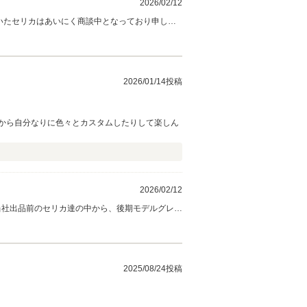
2026/02/12
頂いたセリカはあいにく商談中となっており申し訳
ました。見積書を送らせて頂きましたら、なんと
エアロの塗装と取り付けや内外装の仕上げにお日
からもスタッドレス専用ホイールとスタッドレス
阪・遠方ですので直接サポートは出来ませんが、
2026/01/14投稿
ョン スタッフ一同
から自分なりに色々とカスタムしたりして楽しん
2026/02/12
き当社出品前のセリカ達の中から、後期モデルグレー
ルエアロ・サイドとリアーは純正タイプのエアロ
誠に有り難うございました。K様のこれから始まる
でお悩みの時は当社迄ご相談下さい。この度は誠
2025/08/24投稿