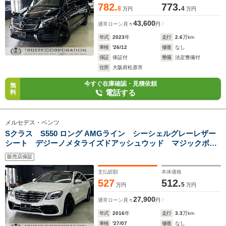
782.
773.
8
4
万円
万円
43,600
通常ローン
月々
円
年式
2023
年
走行
2.6
万km
車検
'26/12
修復
なし
保証
保証付
整備
法定整備付
住所
大阪府松原市
今すぐ在庫確認・見積依頼
無
電話する
料
メルセデス・ベンツ
Sクラス S550 ロング AMGライン シーシェルグレーレザー
シート デジーノメタライズドアッシュウッド マジックボデ
ィコントロール 後期63仕様エアロ マンソリー22インチ
販売店保証
AW ナイトビューアシスト アンビエントルーバー 4Dツイ
ーター
支払総額
本体価格
527
512.
5
万円
万円
27,900
通常ローン
月々
円
年式
2016
年
走行
3.3
万km
車検
'27/07
修復
なし