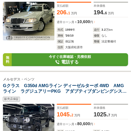
S300D 禁煙車 FRレグノ新品タイヤ 新品バッテリー キー
支払総額
本体価格
レス オートエアコン Bluetooth パワーウインド ETC
206.
194.
1
6
万円
万円
10,600
通常ローン
月々
円
年式
1999
年
走行
3.2
万km
車検
'26/10
修復
なし
保証
保証無
整備
法定整備付
住所
大阪府松原市
今すぐ在庫確認・見積依頼
無
電話する
料
メルセデス・ベンツ
Gクラス G350d AMGライン ディーゼルターボ 4WD AMG
ライン ラグジュアリーPKG アダプティブダンピングシステ
ム ブラック塗装AMG20インチAW&低ダスト ブルメスター
販売店保証
サウンド サンルーフ デジタルインナーミラー シートヒー
ター パワーシート
支払総額
本体価格
1045.
1025.
2
7
万円
万円
80,600
通常ローン
月々
円