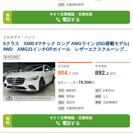
住所
大阪府松原市
今すぐ在庫確認・見積依頼
無
電話する
料
メルセデス・ベンツ
Sクラス S500 4マチック ロング AMGライン (ISG搭載モデル)
4WD AMG21インチOPホイール レザーエクスクルーシブパ
ッケージ パノラミックスライディングルーフ 3Dコックピッ
販売店保証
トディスプレイ ヘッドアップディスプレイ ブルメスターサ
ウンド パワートランク
支払総額
本体価格
904.
892.
7
2
万円
万円
79,500
通常ローン
月々
円
年式
2021
年
走行
2.8
万km
車検
'27/11
修復
なし
保証
保証付
整備
法定整備付
住所
大阪府松原市
今すぐ在庫確認・見積依頼
無
電話する
料