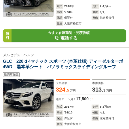
年式
2018
年
走行
2.4
万km
車検
'27/03
修復
なし
保証
保証付
整備
法定整備付
住所
大阪府松原市
今すぐ在庫確認・見積依頼
無
電話する
料
メルセデス・ベンツ
GLC 220 d 4マチック スポーツ (本革仕様) ディーゼルターボ
4WD 黒本革シート パノラミックスライディングルーフ ブ
ルメスターサウンド ヘッドアップディスプレイ AMG19イン
販売店保証
チAW シートヒーター パワーシート パワートランク レ
ーダーセーフティPKG 360度カメラ
支払総額
本体価格
324.
313.
5
3
万円
万円
17,500
通常ローン
月々
円
年式
2017
年
走行
5.3
万km
車検
'26/10
修復
なし
保証
保証付
整備
法定整備付
住所
大阪府松原市