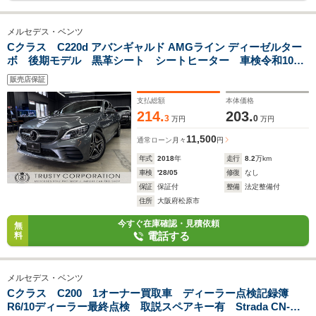
メルセデス・ベンツ
Cクラス C220d アバンギャルド AMGライン ディーゼルター
ボ 後期モデル 黒革シート シートヒーター 車検令和10年
5月 シートヒーター レーダーセーフティパッケージ パワー
販売店保証
シート
支払総額
本体価格
214.
203.
3
0
万円
万円
11,500
通常ローン
月々
円
年式
2018
年
走行
8.2
万km
車検
'28/05
修復
なし
保証
保証付
整備
法定整備付
住所
大阪府松原市
今すぐ在庫確認・見積依頼
無
電話する
料
メルセデス・ベンツ
Cクラス C200 1オーナー買取車 ディーラー点検記録簿
R6/10ディーラー最終点検 取説スペアキー有 Strada CN-