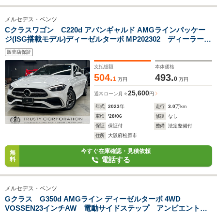
メルセデス・ベンツ
Cクラスワゴン C220d アバンギャルド AMGラインパッケー
ジ(ISG搭載モデル)ディーゼルターボ MP202302 ディーラー車
検済 パノラミックスライディングルーフ AMG18インチ
販売店保証
AW 有償カラーオパリスホワイト ハーフレザー シートヒ
ーター パワーシート パワートランク 360度カメラ レー
支払総額
本体価格
ダーセーフティ
504.
493.
1
0
万円
万円
25,600
通常ローン
月々
円
年式
2023
年
走行
3.0
万km
車検
'28/06
修復
なし
保証
保証付
整備
法定整備付
住所
大阪府松原市
今すぐ在庫確認・見積依頼
無
電話する
料
メルセデス・ベンツ
Gクラス G350d AMGライン ディーゼルターボ 4WD
VOSSEN23インチAW 電動サイドステップ アンビエントル