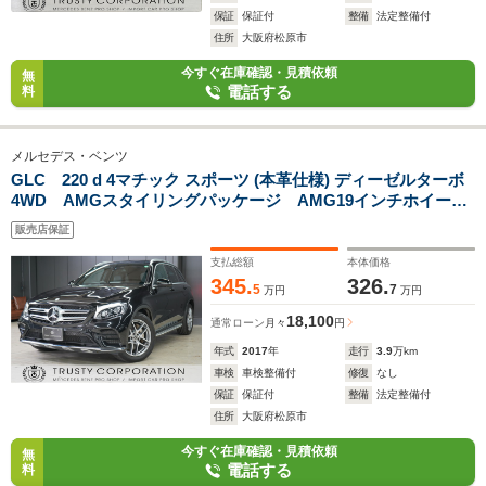
保証
保証付
整備
法定整備付
住所
大阪府松原市
今すぐ在庫確認・見積依頼
無
電話する
料
メルセデス・ベンツ
GLC 220 d 4マチック スポーツ (本革仕様) ディーゼルターボ
4WD AMGスタイリングパッケージ AMG19インチホイー
ル パノラマルーフ 黒本革シート ランニングボード ブル
販売店保証
メスター ヘッドアップディスプレイ アンビエントライト
エアバランスパッケージ シートヒーター
支払総額
本体価格
345.
326.
5
7
万円
万円
18,100
通常ローン
月々
円
年式
2017
年
走行
3.9
万km
車検
車検整備付
修復
なし
保証
保証付
整備
法定整備付
住所
大阪府松原市
今すぐ在庫確認・見積依頼
無
電話する
料