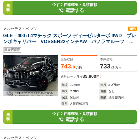
今すぐ在庫確認・見積依頼
無
電話する
料
メルセデス・ベンツ
NEW
GLE 400 d 4マチック スポーツ ディーゼルターボ 4WD ブレ
ンボキャリパー VOSSEN22インチAW パノラマルーフ ブ
ルメスターサウンド パナメリカーナグリル 本革シート ベ
販売店保証
ンチレーター シートヒーター 温冷機能付きカップホルダ
ー HUD 純正グリル有り
支払総額
本体価格
743.
733.
8
1
万円
万円
39,600
通常ローン
月々
円
年式
2020
年
走行
3.2
万km
車検
'27/03
修復
なし
保証
保証付
整備
法定整備付
住所
大阪府松原市
今すぐ在庫確認・見積依頼
無
電話する
料
メルセデス・ベンツ