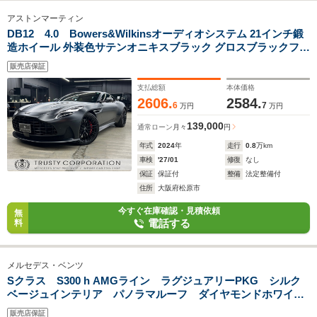
アストンマーティン
DB12 4.0 Bowers&Wilkinsオーディオシステム 21インチ鍛
造ホイール 外装色サテンオニキスブラック グロスブラックフロ
ントグリル インスパイアコンフォート ライトデュオトーン
販売店保証
インテリア アストンブラックウイング
支払総額
本体価格
2606.
2584.
6
7
万円
万円
139,000
通常ローン
月々
円
年式
2024
年
走行
0.8
万km
車検
'27/01
修復
なし
保証
保証付
整備
法定整備付
住所
大阪府松原市
今すぐ在庫確認・見積依頼
無
電話する
料
メルセデス・ベンツ
Sクラス S300 h AMGライン ラグジュアリーPKG シルク
ベージュインテリア パノラマルーフ ダイヤモンドホワイ
ト AMG19インチAW デジタルインナーミラー 360度カメ
販売店保証