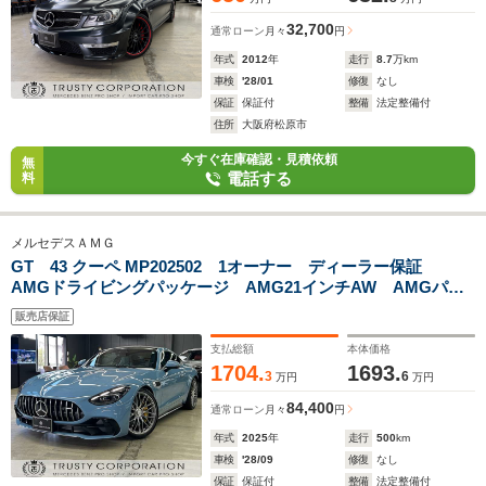
32,700
通常ローン
月々
円
年式
2012
年
走行
8.7
万km
車検
'28/01
修復
なし
保証
保証付
整備
法定整備付
住所
大阪府松原市
今すぐ在庫確認・見積依頼
無
電話する
料
メルセデスＡＭＧ
GT 43 クーペ MP202502 1オーナー ディーラー保証
AMGドライビングパッケージ AMG21インチAW AMGパフ
ォーマンスパッケージ パノラミックガラスルーフ マヌファ
販売店保証
クトゥーアヴィンテージブルー 可倒式リアシート
支払総額
本体価格
1704.
1693.
3
6
万円
万円
84,400
通常ローン
月々
円
年式
2025
年
走行
500
km
車検
'28/09
修復
なし
保証
保証付
整備
法定整備付