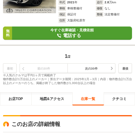
年式
2021
年
走行
2.8
万km
車検
車検整備付
修復
なし
保証
保証付
整備
法定整備付
住所
大阪府松原市
今すぐ在庫確認・見積依頼
無
電話する
料
1
/2
最初
前の30件
次の30件
最後
※人気のクルマは平均1ヶ月で掲載終了
物件数合計1万台以上のメーカー｜算出データ期間：2025年1月～3月｜内容：物件数合計1万台
以上のメーカーのうち、掲載が終了した物件数が1,000台以上の場合
お店TOP
地図&アクセス
在庫一覧
クチコミ
このお店の詳細情報