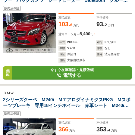
ラー バックカメラ シートヒーター Bluetooth クルーズ
コントロール LEDヘッドライト ETC
販売店保証
支払総額
本体価格
103.
93.
6
2
万円
万円
5,400
通常ローン
月々
円
年式
2016
年
走行
5.1
万km
車検
'27/11
修復
なし
保証
保証付
整備
法定整備付
住所
大阪府松原市
今すぐ在庫確認・見積依頼
無
電話する
料
ＢＭＷ
2シリーズクーペ M240i MエアロダイナミクスPKG Mスポ
ーツブレーキ 専用18インチホイール 赤革シート M240iク
ーペ専用デザイン・エレメント アダプティブLEDヘッドライ
販売店保証
ト
支払総額
本体価格
366
353.
4
万円
万円