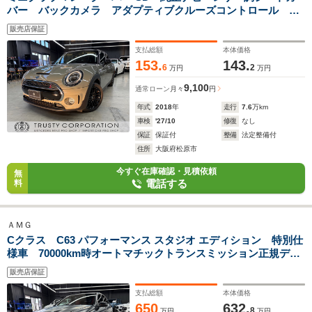
バー バックカメラ アダプティブクルーズコントロール ア
イドリングストップ ETC LEDヘッドライト 純正17インチ
販売店保証
AW
支払総額
本体価格
153.
143.
6
2
万円
万円
9,100
通常ローン
月々
円
年式
2018
年
走行
7.6
万km
車検
'27/10
修復
なし
保証
保証付
整備
法定整備付
住所
大阪府松原市
今すぐ在庫確認・見積依頼
無
電話する
料
ＡＭＧ
Cクラス C63 パフォーマンス スタジオ エディション 特別仕
様車 70000km時オートマチックトランスミッション正規ディ
ーラーで交換済 AMGパフォーマンススタジオフルレザーパッ
販売店保証
ケージ AMGカーボンインテリア AMGパフォーマンスパッ
ケージ 専用AMG19インチ鍛造AW
支払総額
本体価格
650
632.
8
万円
万円