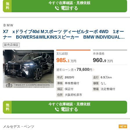
今すぐ在庫確認・見積依頼
無
電話する
料
ＢＭＷ
X7 xドライブ40d Mスポーツ ディーゼルターボ 4WD 1オー
ナー BOWERS&WILKINSスピーカー BMW INDIVIDUALフ
ルレザーメリノ Mスポーツパッケージプロ OP23インチ
販売店保証
AW スカイラウンジパノラマガラスルーフ 2列目コンフォー
トシート
支払総額
本体価格
985.
960.
1
9
万円
万円
79,600
通常ローン
月々
円
年式
2023
年
走行
0.5
万km
車検
車検整備付
修復
なし
保証
保証付
整備
法定整備付
住所
大阪府松原市
今すぐ在庫確認・見積依頼
無
電話する
料
メルセデス・ベンツ
NEW