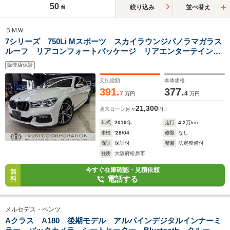
50
絞り込み
並べ替え
台
ＢＭＷ
7シリーズ 750Li Mスポーツ スカイラウンジパノラマガラス
ルーフ リアコンフォートパッケージ リアエンターテインメ
ント ブラウンレザーシート ハーマンカードンサウンド 全
販売店保証
席ベンチレーター シートヒーター パワートランク
支払総額
本体価格
391.
377.
7
4
万円
万円
21,300
通常ローン
月々
円
年式
2019
年
走行
4.2
万km
車検
'28/04
修復
なし
保証
保証付
整備
法定整備付
住所
大阪府松原市
今すぐ在庫確認・見積依頼
無
電話する
料
メルセデス・ベンツ
Aクラス A180 後期モデル アルパインデジタルインナーミ