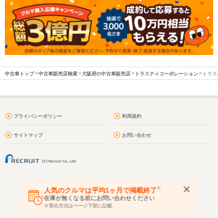
中古車トップ
中古車販売店検索
大阪府の中古車販売店
トラスティコーポレーション
トラス
プライバシーポリシー
利用規約
サイトマップ
お問い合わせ
※
人気のクルマは平均1ヶ月で掲載終了
在庫が無くなる前にお問い合わせください
※算出方法はページ下部に記載