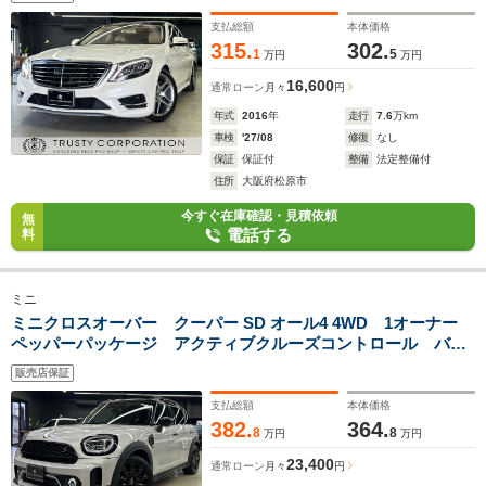
ラ シートヒーター パワーシート 電動リアゲート
支払総額
本体価格
315.
302.
1
5
万円
万円
16,600
通常ローン
月々
円
年式
2016
年
走行
7.6
万km
車検
'27/08
修復
なし
保証
保証付
整備
法定整備付
住所
大阪府松原市
今すぐ在庫確認・見積依頼
無
電話する
料
ミニ
ミニクロスオーバー クーパー SD オール4 4WD 1オーナー
ペッパーパッケージ アクティブクルーズコントロール バッ
クカメラ 衝突軽減ブレーキ 純正ナビ 電動リアゲート ヘ
販売店保証
ッドアップディスプレイ 純正18インチAW
支払総額
本体価格
382.
364.
8
8
万円
万円
23,400
通常ローン
月々
円