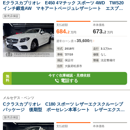
Eクラスカブリオレ E450 4マチック スポーツ 4WD TWS20
インチ鍛造AW マキアートベージュレザーシート エスプレ
ッソブラウンインテリア レザーエクスクルーシブパッケー
販売店保証
ジ 左ハンドル ブルメスターサウンド エアバランスパッケ
ージ ディーラー記録簿
支払総額
本体価格
684.
673.
2
2
万円
万円
35,600
通常ローン
月々
円
年式
2018
年
走行
3.1
万km
車検
'27/10
修復
なし
保証
保証付
整備
法定整備付
住所
大阪府松原市
今すぐ在庫確認・見積依頼
無
電話する
料
メルセデス・ベンツ
Cクラスカブリオレ C180 スポーツ レザーエクスクルーシブ
パッケージ 後期型 ポーセレン本革シート レザーエクスク
ルーシブPKG 青幌 AMGマルチスポーク19インチAW レー
販売店保証
ダーセーフティPKG ブルメスターサウンド エアスカーフ
シートヒーター パワートランク
支払総額
本体価格