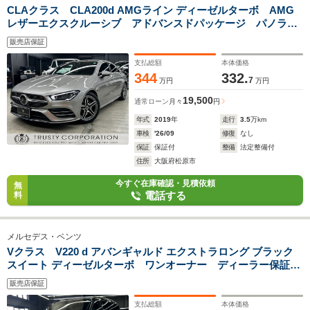
CLAクラス CLA200d AMGライン ディーゼルターボ AMG
レザーエクスクルーシブ アドバンスドパッケージ パノラミ
ックスライディングルーフ グレー×黒レザーシート ヘッド
販売店保証
アップディスプレイ 360度カメラ パワーシート シートヒ
ーター AMG18インチAW
支払総額
本体価格
344
332.
7
万円
万円
19,500
通常ローン
月々
円
年式
2019
年
走行
3.5
万km
車検
'26/09
修復
なし
保証
保証付
整備
法定整備付
住所
大阪府松原市
今すぐ在庫確認・見積依頼
無
電話する
料
メルセデス・ベンツ
Vクラス V220 d アバンギャルド エクストラロング ブラック
スイート ディーゼルターボ ワンオーナー ディーラー保証
ボディガラスコーティング済 エクスクルーシブシート 冷蔵
販売店保証
庫付センターコンソール ベンチレーター シートヒーター
デジタルインナーミラー ナッパレザー 360度カメラ
支払総額
本体価格