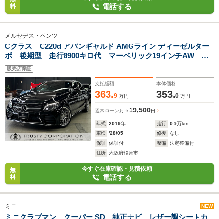
電話する
料
メルセデス・ベンツ
Cクラス C220d アバンギャルド AMGライン ディーゼルター
ボ 後期型 走行8900キロ代 マーベリック19インチAW 黒
革シート パワーシート シートヒーター アップルカープレ
販売店保証
イ レーダーセーフティ バックカメラ ETC
支払総額
本体価格
363.
353.
9
0
万円
万円
19,500
通常ローン
月々
円
年式
2019
年
走行
0.9
万km
車検
'28/05
修復
なし
保証
保証付
整備
法定整備付
住所
大阪府松原市
今すぐ在庫確認・見積依頼
無
電話する
料
ミニ
NEW
ミニクラブマン クーパー SD 純正ナビ レザー調シートカ