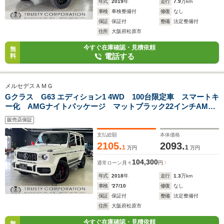
年式
2019
年
走行
7.9
万km
車検
車検整備付
修復
なし
保証
保証付
整備
法定整備付
住所
大阪府松原市
今すぐ在庫確認・見積依頼
無
電話する
料
メルセデスＡＭＧ
Gクラス G63 エディション1 4WD 100台限定車 スマートキ
ー化 AMGナイトパッケージ マットブラック22インチAMG
鍛造AW エディション1専用デカール AMGエクスクルーシブ
販売店保証
ナッパレザー AMGパフォーマンスステアリング AMGカー
ボンインテリア
支払総額
本体価格
2105.
2093.
1
1
万円
万円
104,300
通常ローン
月々
円
年式
2018
年
走行
1.3
万km
車検
'27/10
修復
なし
保証
保証付
整備
法定整備付
住所
大阪府松原市
今すぐ在庫確認・見積依頼
無