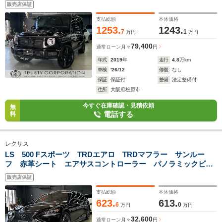
ーバー ラグジュアリーPKG アダプティブダンピングシステ
販売店保証
ム サンルーフ ブルメスターサウンド シートヒーター パ
ワーシート
支払総額
本体価格
1253.
1243.
7
1
万円
万円
79,400
通常ローン
月々
円
年式
2019
年
走行
4.8
万km
車検
'26/12
修復
なし
保証
保証付
整備
法定整備付
住所
大阪府松原市
今すぐ在庫確認・見積依頼
無
電話する
料
レクサス
LS 500 Fスポーツ TRDエアロ TRDマフラー サンルー
フ 赤革シート エアサスコントローラー パノラミックビュ
ーモニター ヘッドアップディスプレイ ベンチレーター シ
販売店保証
ートヒーター パワートランク 追従クルーズコントロール
支払総額
本体価格
623.
613.
6
0
万円
万円
32,600
通常ローン
月々
円