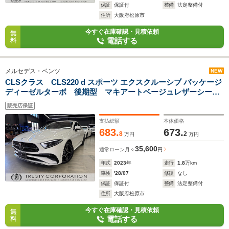
保証
保証付
整備
法定整備付
住所
大阪府松原市
今すぐ在庫確認・見積依頼
無
電話する
料
メルセデス・ベンツ
NEW
CLSクラス CLS220 d スポーツ エクスクルーシブ パッケージ
ディーゼルターボ 後期型 マキアートベージュレザーシー
ト サンルーフ ディーラー車検済 ブルメスターサウンド
販売店保証
ベンチレーター シートヒーター パワーシート パワートラ
ンク レーダーセーフティPKG 360度カメラ
支払総額
本体価格
683.
673.
8
2
万円
万円
35,600
通常ローン
月々
円
年式
2023
年
走行
1.8
万km
車検
'28/07
修復
なし
保証
保証付
整備
法定整備付
住所
大阪府松原市
今すぐ在庫確認・見積依頼
無
電話する
料