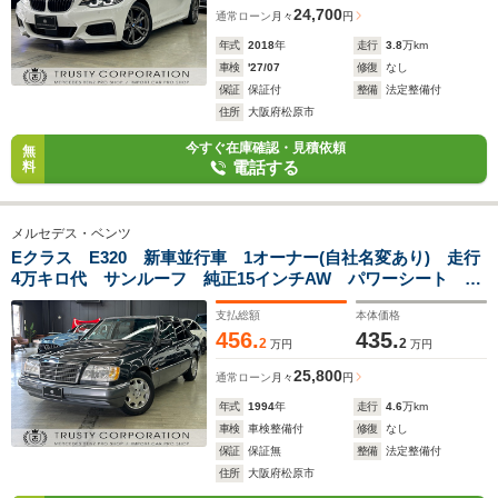
24,700
通常ローン
月々
円
年式
2018
年
走行
3.8
万km
車検
'27/07
修復
なし
保証
保証付
整備
法定整備付
住所
大阪府松原市
今すぐ在庫確認・見積依頼
無
電話する
料
メルセデス・ベンツ
Eクラス E320 新車並行車 1オーナー(自社名変あり) 走行
4万キロ代 サンルーフ 純正15インチAW パワーシート ク
ルーズコントロール 本革シート 左ハンドル
支払総額
本体価格
456.
435.
2
2
万円
万円
25,800
通常ローン
月々
円
年式
1994
年
走行
4.6
万km
車検
車検整備付
修復
なし
保証
保証無
整備
法定整備付
住所
大阪府松原市