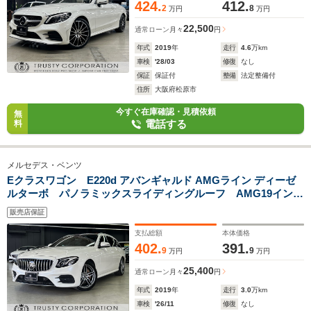
424.
412.
2
8
万円
万円
22,500
通常ローン
月々
円
年式
2019
年
走行
4.6
万km
車検
'28/03
修復
なし
保証
保証付
整備
法定整備付
住所
大阪府松原市
今すぐ在庫確認・見積依頼
無
電話する
料
メルセデス・ベンツ
Eクラスワゴン E220d アバンギャルド AMGライン ディーゼ
ルターボ パノラミックスライディングルーフ AMG19インチ
AW パナメリカーナ 3Dツィーター エアコンルーバーアン
販売店保証
ビエント 黒本革シート シートヒーター パワーシート パ
ワートランク
支払総額
本体価格
402.
391.
9
9
万円
万円
25,400
通常ローン
月々
円
年式
2019
年
走行
3.0
万km
車検
'26/11
修復
なし