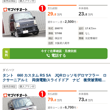
販売店保証
購入プラン付
パワーステアリング
支払総額
本体価格
29.
23.
8
8
万円
万円
2,500
通常ローン
月々
円
年式
2007
年
走行
17.6
万km
車検
'27/08
修復
なし
保証
保証付
整備
法定整備付
住所
大阪府八尾市
今すぐ在庫確認・見積依頼
無
電話する
料
ダイハツ
タント 660 カスタム RS SA JQRロッソモデロマフラー ロ
クサーニアルミ 両側電動スライドドア ナビ 衝突被害軽減
システム オートライト LEDヘッドランプ スマートキー
販売店保証
購入プラン付
アイドリングストップ ターボ CVT 盗難防止システム
支払総額
本体価格
79.
73.
8
8
万円
万円
6,700
通常ローン
月々
円