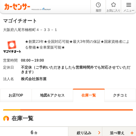
履歴
お気に入り
メニュー
マゴイチオート
大阪府八尾市楠根町４－３３－１
★創業23年★全国対応可能★最大3年間の保証★国家資格者によ
る整備★全車業販可能★
営業時間
08:00～19:00
定休日
不定休（ご予約いただきましたら営業時間外でも対応させていただ
きます）
法人名
株式会社孫市屋
お店TOP
地図&アクセス
在庫一覧
クチコミ
在庫一覧
6
絞り込み
並べ替え
台