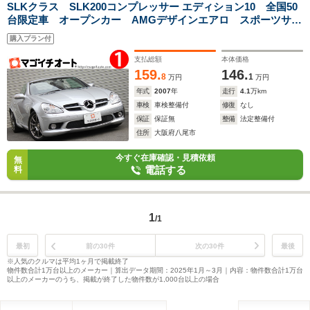
SLKクラス SLK200コンプレッサー エディション10 全国50
台限定車 オープンカー AMGデザインエアロ スポーツサス
ペンション 17インチアルミ パドルシフト付ステアリング
購入プラン付
本革巻きシフトノブ ドラレコ ETC ナビ HID シートヒ
ーター
支払総額
本体価格
159.
146.
8
1
万円
万円
年式
2007
年
走行
4.1
万km
車検
車検整備付
修復
なし
保証
保証無
整備
法定整備付
住所
大阪府八尾市
今すぐ在庫確認・見積依頼
無
電話する
料
1
/1
最初
前の30件
次の30件
最後
※人気のクルマは平均1ヶ月で掲載終了
物件数合計1万台以上のメーカー｜算出データ期間：2025年1月～3月｜内容：物件数合計1万台
以上のメーカーのうち、掲載が終了した物件数が1,000台以上の場合