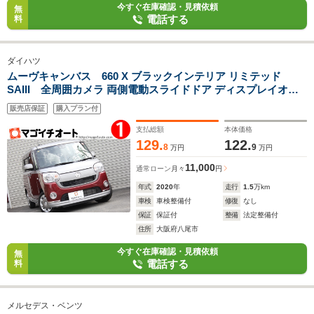
今すぐ在庫確認・見積依頼
無
電話する
料
ダイハツ
ムーヴキャンバス 660 X ブラックインテリア リミテッド
SAIII 全周囲カメラ 両側電動スライドドア ディスプレイオー
ディオ クリアランスソナー 衝突被害軽減システム オートマチ
販売店保証
購入プラン付
ックハイビーム オートライト スマートキー アイドリングスト
ップ 電動格納ミラー
支払総額
本体価格
129.
122.
8
9
万円
万円
11,000
通常ローン
月々
円
年式
2020
年
走行
1.5
万km
車検
車検整備付
修復
なし
保証
保証付
整備
法定整備付
住所
大阪府八尾市
今すぐ在庫確認・見積依頼
無
電話する
料
メルセデス・ベンツ