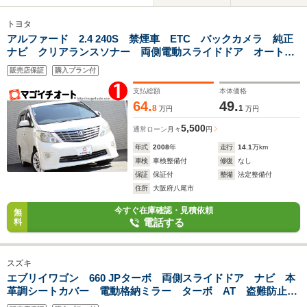
トヨタ
アルファード 2.4 240S 禁煙車 ETC バックカメラ 純正
ナビ クリアランスソナー 両側電動スライドドア オートラ
イト HID スマートキー 電動格納ミラー 後席モニター 3
販売店保証
購入プラン付
列シート オットマン CVT アルミホイール USB
支払総額
本体価格
64.
49.
8
1
万円
万円
5,500
通常ローン
月々
円
年式
2008
年
走行
14.1
万km
車検
車検整備付
修復
なし
保証
保証付
整備
法定整備付
住所
大阪府八尾市
今すぐ在庫確認・見積依頼
無
電話する
料
スズキ
エブリイワゴン 660 JPターボ 両側スライドドア ナビ 本
革調シートカバー 電動格納ミラー ターボ AT 盗難防止シ
ステム ABS アルミホイール 衝突安全ボディ エアコン