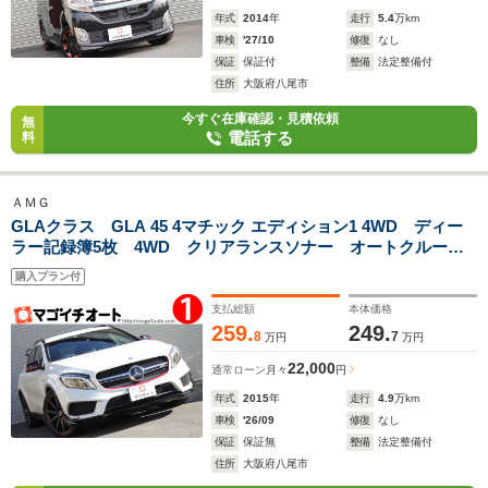
年式
2014
年
走行
5.4
万km
車検
'27/10
修復
なし
保証
保証付
整備
法定整備付
住所
大阪府八尾市
今すぐ在庫確認・見積依頼
無
電話する
料
ＡＭＧ
GLAクラス GLA 45 4マチック エディション1 4WD ディー
ラー記録簿5枚 4WD クリアランスソナー オートクルーズ
コントロール パワーシート ターボ ナビ オートライト
購入プラン付
HID 電動リアゲート アルミホイール 電動格納ミラー シ
ートヒーター 革シート
支払総額
本体価格
259.
249.
8
7
万円
万円
22,000
通常ローン
月々
円
年式
2015
年
走行
4.9
万km
車検
'26/09
修復
なし
保証
保証無
整備
法定整備付
住所
大阪府八尾市