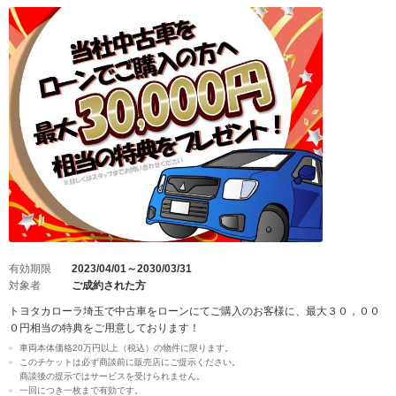
有効期限
2023/04/01～2030/03/31
対象者
ご成約された方
トヨタカローラ埼玉で中古車をローンにてご購入のお客様に、最大３０，００
０円相当の特典をご用意しております！
車両本体価格20万円以上（税込）の物件に限ります。
このチケットは必ず商談前に販売店にご提示ください。
商談後の提示ではサービスを受けられません。
一回につき一枚まで有効です。