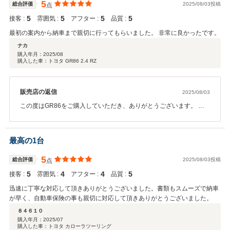
5
総合評価
2025/08/03投稿
点
5
5
5
5
接客 :
雰囲気 :
アフター :
品質 :
最初の案内から納車まで親切に行ってもらいました。 非常に良かったです。
ナカ
購入年月：
2025/08
購入した車：トヨタ GR86 2.4 RZ
販売店の返信
2025/08/03
この度はGR86をご購入していただき、ありがとうございます。 操
作方法などご不明な点がございましたらお気軽にご連絡いただけれ
ばと思います。 少し遠方となりますが、ナカ様のカーライフをサポ
ートさせていただきますので、今後ともよろしくお願いいたしま
最高の1台
す！
5
総合評価
2025/08/03投稿
点
5
4
4
5
接客 :
雰囲気 :
アフター :
品質 :
迅速に丁寧な対応して頂きありがとうございました。書類もスムーズで納車
が早く、自動車保険の事も親切に対応して頂きありがとうございました。
８４６１０
購入年月：
2025/07
購入した車：トヨタ カローラツーリング