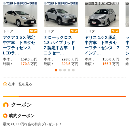
トヨタ
トヨタ
トヨタ
ト
NEW
NEW
NEW
アクア 1.5 X 認定
カローラクロス
ヤリス 1.0 X 認定
ラ
中古車 トヨタセ
1.8 ハイブリッド
中古車 トヨタセ
ーフティセンス
Z 認定中古車 ト
ーフティセンス 7
LEDラ…
ヨタセー…
インチ…
本体：
159.0
万円
本体：
298.0
万円
本体：
155.0
万円
本
総額：
170.8
万円
総額：
308.6
万円
総額：
166.7
万円
総
在庫一覧を見る
クーポン
成約クーポン
最大30,000円相当の特典プレゼント！