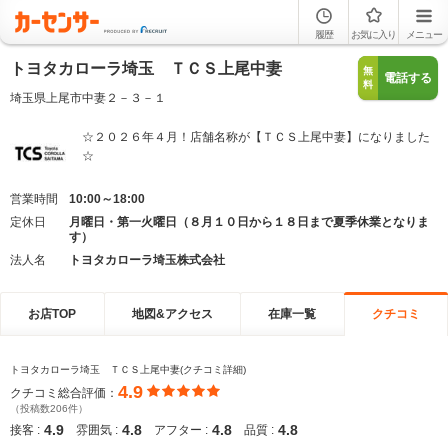
履歴
お気に入り
メニュー
トヨタカローラ埼玉 ＴＣＳ上尾中妻
無
電話する
料
埼玉県上尾市中妻２－３－１
☆２０２６年４月！店舗名称が【ＴＣＳ上尾中妻】になりました
☆
営業時間
10:00～18:00
定休日
月曜日・第一火曜日（８月１０日から１８日まで夏季休業となりま
す）
法人名
トヨタカローラ埼玉株式会社
お店TOP
地図&アクセス
在庫一覧
クチコミ
トヨタカローラ埼玉 ＴＣＳ上尾中妻(クチコミ詳細)
4.9
クチコミ総合評価：
（投稿数206件）
4.9
4.8
4.8
4.8
接客 :
雰囲気 :
アフター :
品質 :