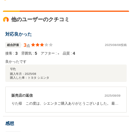
他のユーザーのクチコミ
対応良かった
3
総合評価
2025/08/08投稿
点
3
5
‐
4
接客 :
雰囲気 :
アフター :
品質 :
良かったです
りた
購入年月：
2025/08
購入した車：トヨタ シエンタ
販売店の返信
2025/08/09
りた様 この度は、シエンタご購入ありがとうございました。 最初
のお車を、当店で選んでいただき光栄です。 お近くでもあります
し、何かあればすぐにおっしゃってください。
感想