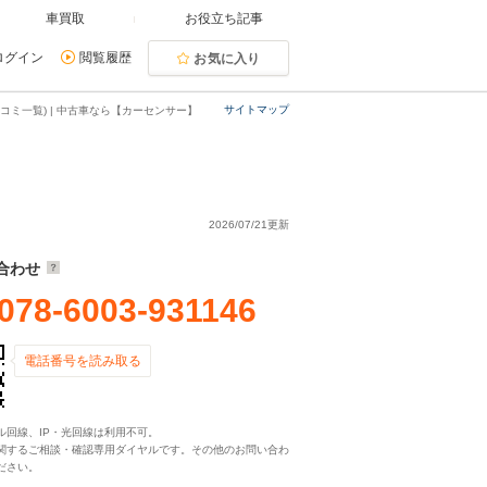
車買取
お役立ち記事
ログイン
閲覧履歴
お気に入り
サイトマップ
コミ一覧) | 中古車なら【カーセンサー】
2026/07/21更新
合わせ
078-6003-931146
電話番号を読み取る
ル回線、IP・光回線は利用不可。
関するご相談・確認専用ダイヤルです。その他のお問い合わ
ださい。