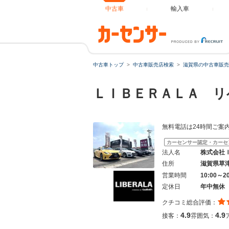
中古車
輸入車
中古車トップ
中古車販売店検索
滋賀県の中古車販売
ＬＩＢＥＲＡＬＡ リ
無料電話は24時間ご案内
カーセンサー認定・カーセ
法人名
株式会社
住所
滋賀県草
営業時間
10:00～
定休日
年中無休
クチコミ総合評価：
4.9
4.9
接客：
雰囲気：