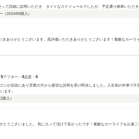
など使って詳細に説明いただき、タイトなスケジュールでしたが、予定通り納車いただ
ー（
2024/06
購入）
いただきありがとうございます。高評価いただきありがとうございます！素敵なカー
5
4
4
：
アフター：
品質：
ゴンが店頭にあり営業の方から親切な説明を受け即決しました。人生初の外車で不
ています。
02
購入）
がとうございました。 気に入って頂けて良かったです！素敵なカーライフをお過ご