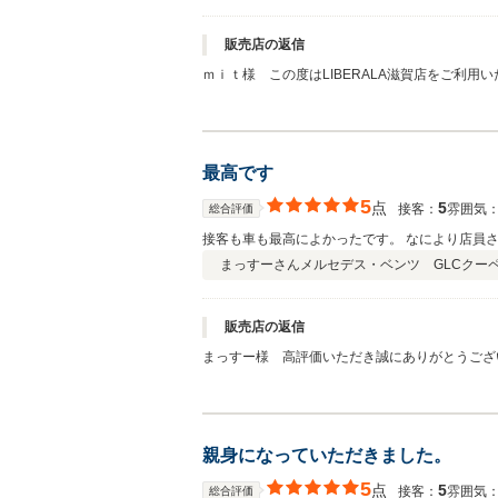
販売店の返信
ｍｉｔ様 この度はLIBERALA滋賀店をご利
願い致します。
最高です
5
点
5
接客：
雰囲気
総合評価
接客も車も最高によかったです。 なにより店員
まっすーさん
メルセデス・ベンツ GLCクー
販売店の返信
まっすー様 高評価いただき誠にありがとうござ
親身になっていただきました。
5
点
5
接客：
雰囲気
総合評価