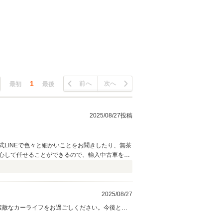
1
前へ
次へ
最初
最後
2025/08/27投稿
LINEで色々と細かいことをお聞きしたり、無茶
心して任せることができるので、輸入中古車を探
2025/08/27
！素敵なカーライフをお過ごしください。今後とも