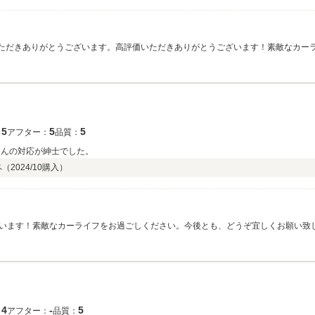
用いただきありがとうございます。高評価いただきありがとうございます！素敵なカ
5
5
5
：
アフター：
品質：
さんの対応が紳士でした。
ペ（
2024/10
購入）
います！素敵なカーライフをお過ごしください。今後とも、どうぞ宜しくお願い致
4
‐
5
：
アフター：
品質：