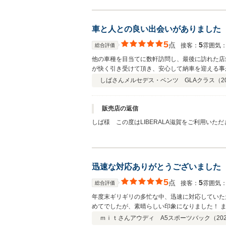
車と人との良い出会いがありました
5
点
5
接客：
雰囲気
総合評価
他の車種を目当てに数軒訪問し、最後に訪れた店
が快く引き受けて頂き、安心して納車を迎える事
しばさん
メルセデス・ベンツ GLAクラス（
2
販売店の返信
しば様 この度はLIBERALA滋賀をご利用い
お願い致します。
迅速な対応ありがとうございました
5
点
5
接客：
雰囲気
総合評価
年度末ギリギリの多忙な中、迅速に対応していた
めてでしたが、素晴らしい印象になりました！ 
ｍｉｔさん
アウディ A5スポーツバック（
20