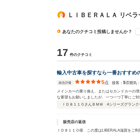
ＬＩＢＥＲＡＬＡ リベ
あなたのクチコミ投稿しませんか？
17
件のクチコミ
輸入中古車を探すなら一番おすすめ
5
点
5
接客：
雰囲気
総合評価
メインカーの乗り換え、またはセカンドカーの増
な要望もお願いしましたが、一つ一つ丁寧にご対
している方にとってはとてもおすすめな販売店だ
ＩＤ８１１０さん
ＢＭＷ 4シリーズグランク
販売店の返信
ＩＤ８１１０様 この度はLIBERALA滋賀を
よろしくお願い致します。