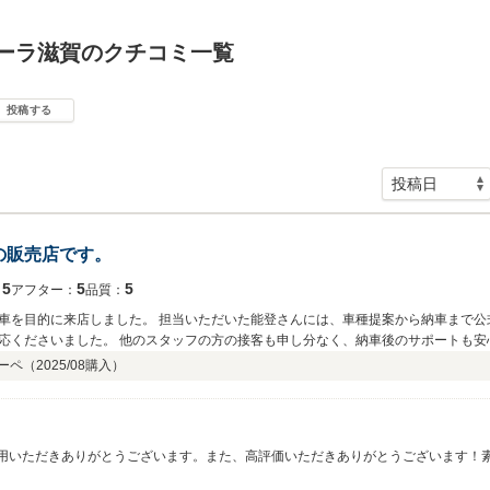
ラーラ滋賀のクチコミ一覧
投稿する
の販売店です。
5
5
5
：
アフター：
品質：
車を目的に来店しました。 担当いただいた能登さんには、車種提案から納車まで公式
応くださいました。 他のスタッフの方の接客も申し分なく、納車後のサポートも安
と思います。
ーペ（
2025/08
購入）
ご利用いただきありがとうございます。また、高評価いただきありがとうございます