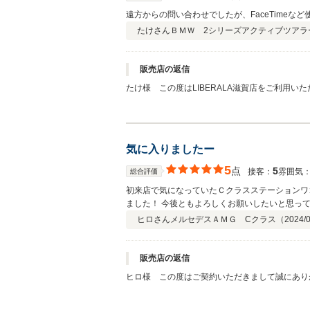
遠方からの問い合わせでしたが、FaceTime
たけさん
ＢＭＷ 2シリーズアクティブツアラ
販売店の返信
たけ様 この度はLIBERALA滋賀店をご利用
い致します。
気に入りましたー
5
点
5
接客：
雰囲気
総合評価
初来店で気になっていたＣクラスステーションワ
ました！ 今後ともよろしくお願いしたいと思っ
ヒロさん
メルセデスＡＭＧ Cクラス（
2024/
販売店の返信
ヒロ様 この度はご契約いただきまして誠にあり
ます。