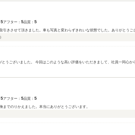
5
5
5
：
アフター：
品質：
取引きさせて頂きました。車も写真と変わらずきれいな状態でした。ありがとうご
）
りがとうございました。 今回はこのような高い評価をいただきまして、社員一同心か
5
5
5
：
アフター：
品質：
険までのりかえました。本当にありがとうございます。