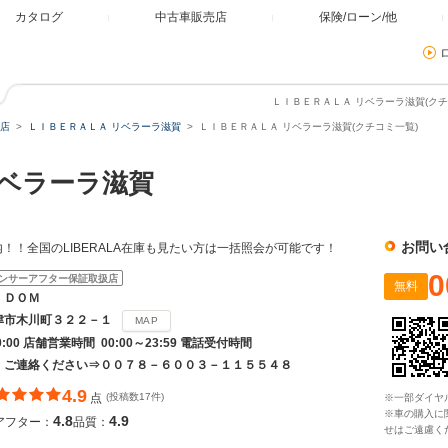
カタログ
中古車販売店
保険/ローン/他
ＬＩＢＥＲＡＬＡ リベラーラ滋賀(クチ
店
ＬＩＢＥＲＡＬＡ リベラーラ滋賀
ＬＩＢＥＲＡＬＡ リベラーラ滋賀(クチコミ一覧)
ベラーラ滋賀
お問い
！！全国のLIBERALA在庫も見たい方は一括照会が可能です！
0
ンサーアフター保証取扱店
無料
ＩＤＯＭ
津市木川町３２２－１
MAP
20:00 店舗営業時間 00:00～23:59 電話受付時間
 ご連絡ください⇒００７８－６００３－１１５５４８
4.9
点
(投稿数17件)
※一部ダイヤ
※車の購入に
4.8
4.9
アフター：
品質：
せはご遠慮く