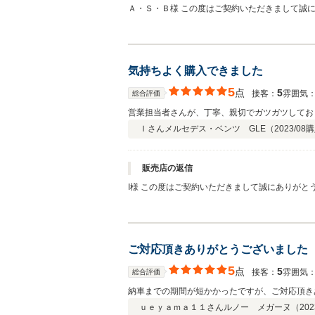
Ａ・Ｓ・Ｂ様 この度はご契約いただきまして誠
しくお願い致します。
気持ちよく購入できました
5
点
5
接客：
雰囲気
総合評価
営業担当者さんが、丁寧、親切でガツガツしてお
Ｉさん
メルセデス・ベンツ GLE（
2023/08
購
販売店の返信
I様 この度はご契約いただきまして誠にありが
致します。
ご対応頂きありがとうございました
5
点
5
接客：
雰囲気
総合評価
納車までの期間が短かかったですが、ご対応頂き
ｕｅｙａｍａ１１さん
ルノー メガーヌ（
202