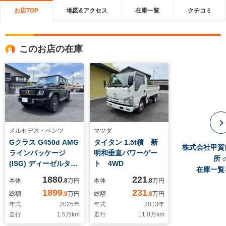
お店TOP
地図&アクセス
在庫一覧
クチコミ
このお店の在庫
メルセデス・ベンツ
マツダ
Gクラス G450d AMG
タイタン 1.5t積 新
株式会社甲賀
ラインパッケージ
明和垂直パワーゲー
所
(ISG) ディーゼルター
ト 4WD
在庫一覧
ボ 4WD MP202501 法
1880
221
本体
.8
万円
本体
.8
万円
人ワンオーナー サン
1899
231
総額
.8
万円
総額
.8
万円
ルーフ ブラックレザ
年式
2025
年
年式
2013
年
ーシート ブルメスタ
走行
1.5
万km
走行
11.0
万km
ーサウンド