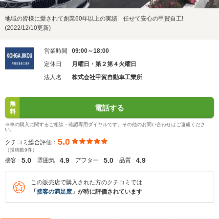
地域の皆様に愛されて創業60年以上の実績 任せて安心の甲賀自工!
(2022/12/10更新)
営業時間
09:00～18:00
定休日
月曜日・第２第４火曜日
法人名
株式会社甲賀自動車工業所
無
電話する
料
※車の購入に関するご相談・確認専用ダイヤルです。その他のお問い合わせはご遠慮くださ
い。
5.0
クチコミ総合評価：
（投稿数9件）
5.0
4.9
5.0
4.9
接客 :
雰囲気 :
アフター :
品質 :
この販売店で購入された方のクチコミでは
「
接客の満足度
」が特に評価されています