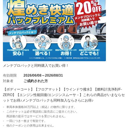
メンテプロパックと同時購入でお買い得！
有効期限
2026/06/08～2026/08/31
対象者
ご成約された方
【ボディーコート】【フロアマット】【ウインドウ撥水】【燃料計洗浄剤/F-
ZERO】【エンジン性能回復/エンジンスムーサ－】これらの商品がいまならセ
ットでお得♪メンテプロパックも同時加入ならさらにお得♪
車両本体価格30万円以上（税込）の物件に限ります。
このチケットは必ず商談前に販売店にご提示ください。
商談後の提示ではサービスを受けられません。
一回につき一枚まで有効です。
他のクーポンとの併用は出来ません。