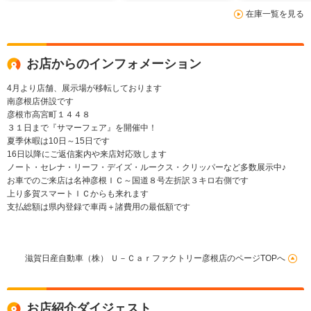
年保証衝突被害軽減ブ
年保証衝突被害軽減ブ
イビームアシ
在庫一覧を見る
レーキ 踏み間違い防
レーキ 踏み間違い防
距離無制限2年
止装置 ハイビームア
止装置 ハイビームア
シスト 当社使用車
シスト 当社使用車
リモコンキー
リモコンキー
お店からのインフォメーション
4月より店舗、展示場が移転しております
南彦根店併設です
彦根市高宮町１４４８
３１日まで『サマーフェア』を開催中！
夏季休暇は10日～15日です
16日以降にご返信案内や来店対応致します
ノート・セレナ・リーフ・デイズ・ルークス・クリッパーなど多数展示中♪
お車でのご来店は名神彦根ＩＣ～国道８号左折訳３キロ右側です
上り多賀スマートＩＣからも来れます
支払総額は県内登録で車両＋諸費用の最低額です
滋賀日産自動車（株） Ｕ－Ｃａｒファクトリー彦根店のページTOPへ
お店紹介ダイジェスト