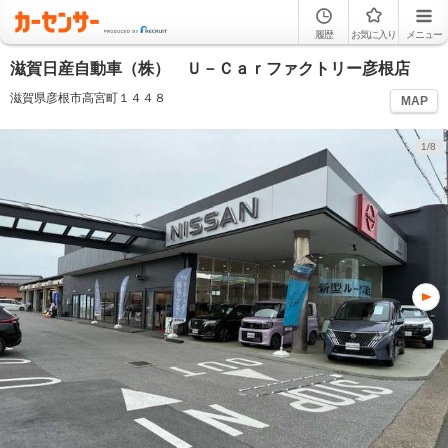
履歴
お気に入り
メニュー
滋賀日産自動車（株） Ｕ－Ｃａｒファクトリー彦根店
滋賀県彦根市高宮町１４４８
MAP
1/8