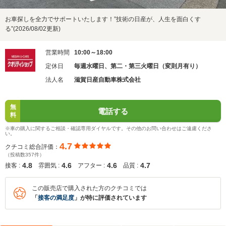
お車探しを全力でサポートいたします！”技術の日産が、人生を面白くす
る”(2026/08/02更新)
営業時間
10:00～18:00
定休日
毎週水曜日、第二・第三火曜日（変則月有り）
法人名
滋賀日産自動車株式会社
無
電話する
料
※車の購入に関するご相談・確認専用ダイヤルです。その他のお問い合わせはご遠慮くださ
い。
4.7
クチコミ総合評価：
（投稿数357件）
4.8
4.6
4.6
4.7
接客 :
雰囲気 :
アフター :
品質 :
この販売店で購入された方のクチコミでは
「
接客の満足度
」が特に評価されています