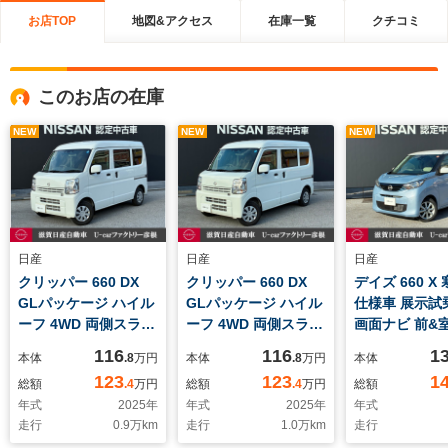
お店TOP
地図&アクセス
在庫一覧
クチコミ
このお店の在庫
NEW
NEW
NEW
日産
日産
日産
クリッパー 660 DX
クリッパー 660 DX
デイズ 660 X
GLパッケージ ハイル
GLパッケージ ハイル
仕様車 展示試
ーフ 4WD 両側スライ
ーフ 4WD 両側スライ
画面ナビ 前&
ドドア シートヒータ
ドドア シートヒータ
レコ ETC2.0
116
116
1
本体
.8
万円
本体
.8
万円
本体
ー CD LEDヘッドライ
ー CD LEDヘッドライ
メラ 衝突衝
123
123
1
総額
.4
万円
総額
.4
万円
総額
ト 衝突被害軽減ブレ
ト 衝突被害軽減ブレ
減ブレーキ踏
年式
2025
年
年式
2025
年
年式
ーキ 踏み間違い防止
ーキ 踏み間違い防止
防止装置 車線
走行
0.9
万km
走行
1.0
万km
走行
装置走行距離無制限2
装置走行距離無制限2
報 オートエアコン ハ